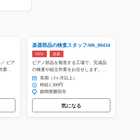
楽器部品の検査スタッフ/t06_00434
プリン
01809
NEW
急募
NEW
／ ピア
ピアノ部品を製造する工場で、完成品
＼手の
作業…
の検査や組立作業をお任せします。
タン作
目…
長期（3ヶ月以上）
長
時給1,300円
時
静岡県磐田市
群
気になる