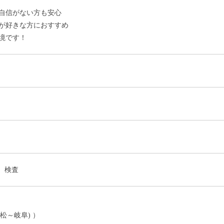
に自信がない方も安心
業が好きな方におすすめ
境です！
、検査
松～岐阜) ）