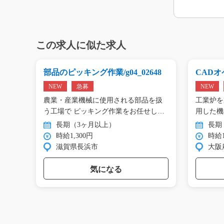
この求人に似た求人
g0
部品のピッキング作業/g04_02648
CADオペ
NEW
急募
NEW
エアコ
農業・産業機械に使用される部品を扱
工業炉を
工…
う工場で ピッキング作業をお任せし
用した機
ま…
…
長期（3ヶ月以上）
長期
時給1,300円
時給1
滋賀県長浜市
大阪
気になる