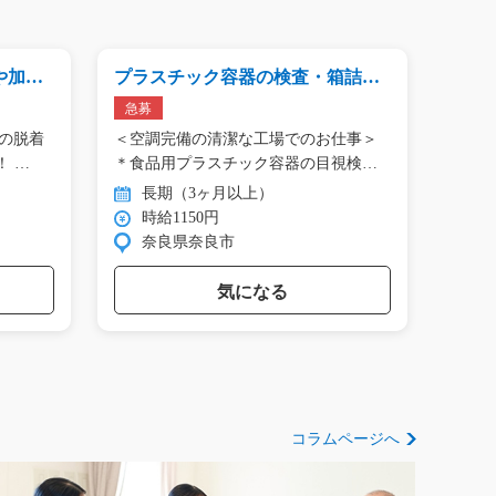
加工/t
プラスチック容器の検査・箱詰め/i
小物
02_01440
詰め/t
急募
品の脱着
＜空調完備の清潔な工場でのお仕事＞
◆担
や加工をメインにお任せします！ …
＊食品用プラスチック容器の目視検…
品を
る…
長期（3ヶ月以上）
長
時給1150円
時
奈良県奈良市
愛
気になる
コラムページへ