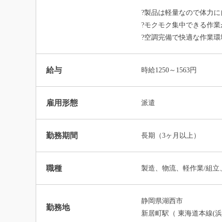
?製品は軽量なので体力
?モクモク集中できる作
?空調完備で快適な作業環
給与
時給1250～1563円
雇用形態
派遣
勤務期間
長期（3ヶ月以上）
職種
製造、物流、軽作業/組立
静岡県湖西市
勤務地
新居町駅（ 東海道本線(浜