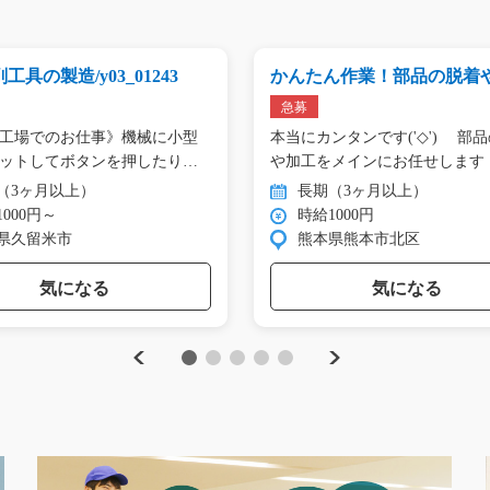
工具の製造/y03_01243
かんたん作業！部品の脱着や
03_00847
急募
工場でのお仕事》機械に小型
本当にカンタンです('◇')ゞ 部
ットしてボタンを押したり、
（3ヶ月以上）
長期（3ヶ月以上）
000円～
時給1000円
県久留米市
熊本県熊本市北区
気になる
気になる
Previous
Next
1
2
3
4
5