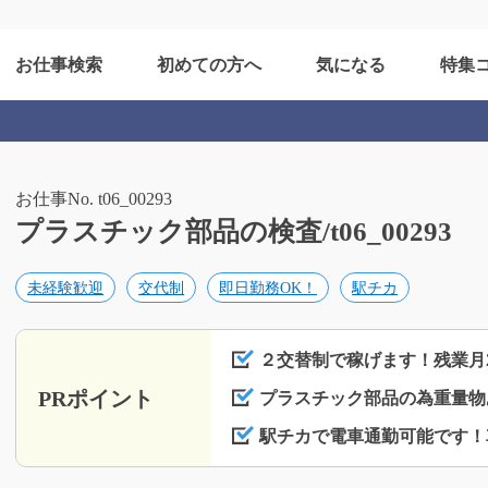
お仕事検索
初めての方へ
気になる
特集
お仕事No. t06_00293
プラスチック部品の検査/t06_00293
未経験歓迎
交代制
即日勤務OK！
駅チカ
２交替制で稼げます！残業月
PRポイント
プラスチック部品の為重量物
駅チカで電車通勤可能です！