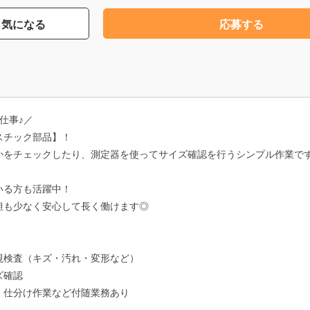
気になる
応募する
仕事♪／
スチック部品】！
かをチェックしたり、測定器を使ってサイズ確認を行うシンプル作業で
いる方も活躍中！
担も少なく安心して長く働けます◎
視検査（キズ・汚れ・変形など）
ズ確認
・仕分け作業など付随業務あり