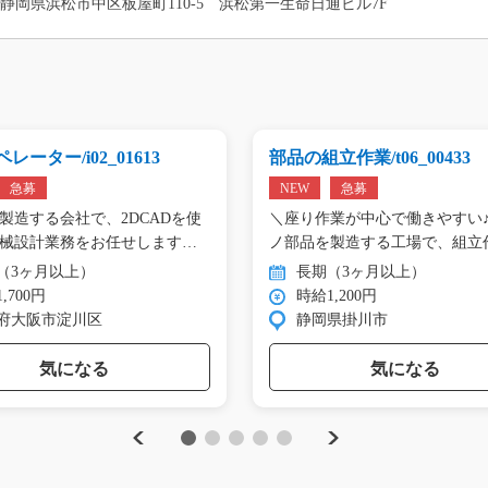
静岡県浜松市中区板屋町110-5 浜松第一生命日通ビル7F
レーター/i02_01613
部品の組立作業/t06_00433
急募
NEW
急募
製造する会社で、2DCADを使
＼座り作業が中心で働きやすい♪
械設計業務をお任せします。
ノ部品を製造する工場で、組立
（3ヶ月以上）
長期（3ヶ月以上）
,700円
時給1,200円
府大阪市淀川区
静岡県掛川市
気になる
気になる
Previous
Next
1
2
3
4
5