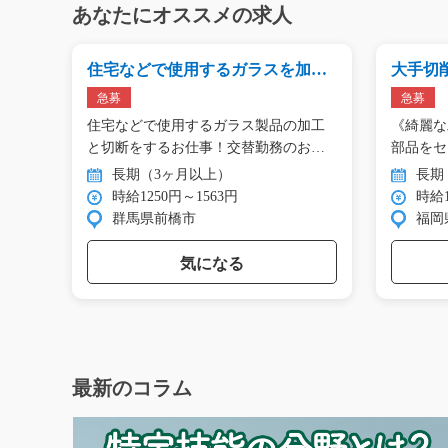
あなたにオススメの求人
住宅などで使用するガラスを加工
大手切削
するお仕事/y02_00445
急募
急募
にキ
住宅などで使用するガラス製品の加工
《綺麗な
目
と切断をするお仕事！交替勤務のお
部品をセ
仕…
…
長期（3ヶ月以上）
長期
時給1250円～1563円
時給1
群馬県前橋市
福岡
気になる
最新のコラム