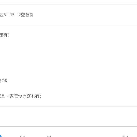
～翌5：15 2交替制
定有）
）
OK
家具・家電つき寮も有）