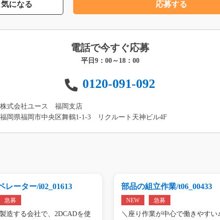
気になる
応募する
電話で今すぐ応募
平日9：00～18：00
0120-091-092
株式会社ユース 福岡支店
福岡県福岡市中央区舞鶴1-1-3 リクルート天神ビル4F
レーター/i02_01613
部品の組立作業/t06_00433
急募
NEW
急募
製造する会社で、2DCADを使
＼座り作業が中心で働きやすい♪