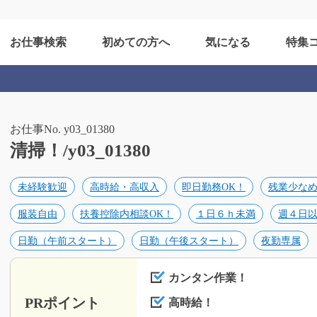
お仕事検索
初めての方へ
気になる
特集
お仕事No. y03_01380
清掃！/y03_01380
未経験歓迎
高時給・高収入
即日勤務OK！
残業少な
服装自由
扶養控除内相談OK！
１日６ｈ未満
週４日
日勤（午前スタート）
日勤（午後スタート）
夜勤専属
カンタン作業！
PRポイント
高時給！