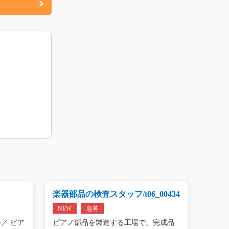
楽器部品の検査スタッフ/t06_00434
プリン
01809
NEW
急募
NEW
／ ピア
ピアノ部品を製造する工場で、完成品
＼手の