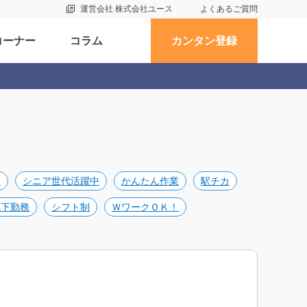
運営会社 株式会社ユース
よくあるご質問
コーナー
コラム
カンタン登録
め
シニア世代活躍中
かんたん作業
駅チカ
以下勤務
シフト制
ＷワークＯＫ！