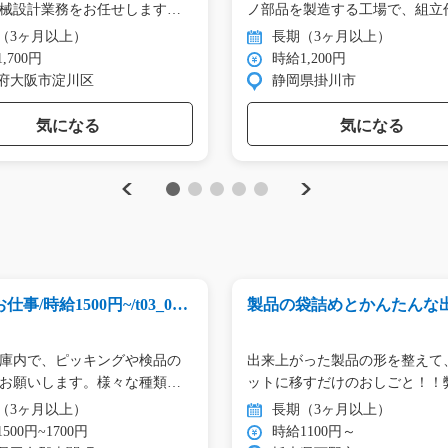
械設計業務をお任せします。
ノ部品を製造する工場で、組立
（3ヶ月以上）
長期（3ヶ月以上）
,700円
時給1,200円
府大阪市淀川区
静岡県掛川市
気になる
気になる
Previous
Next
1
2
3
4
5
事/時給1500円~/t03_002
製品の袋詰めとかんたんな
備/y04_00235
庫内で、ピッキングや検品の
出来上がった製品の形を整えて
お願いします。様々な種類
ットに移すだけのおしごと！！
ス…
（3ヶ月以上）
長期（3ヶ月以上）
500円~1700円
時給1100円～