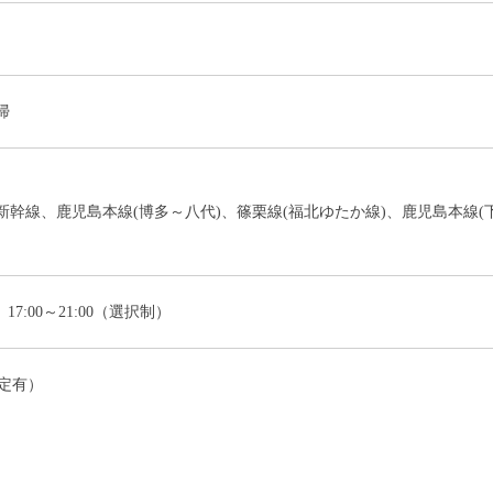
掃
新幹線、鹿児島本線(博多～八代)、篠栗線(福北ゆたか線)、鹿児島本線
00、17:00～21:00（選択制）
定有）