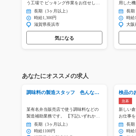
工…
う工場で ピッキング作業をお任せし
用した機
ま…
…
長期（3ヶ月以上）
長期
時給1,300円
時給1
滋賀県長浜市
大阪
気になる
あなたにオススメの求人
客の
調味料の製造スタッフ 色んな工
検品のお仕
程あります/y03_01545
63
急募
手ス
某有名弁当販売店で使う調味料などの
新しい倉
お惣
製造補助業務です。 【下記いずれか…
お仕事を
の…
長期（3ヶ月以上）
長期
時給1100円
時給1