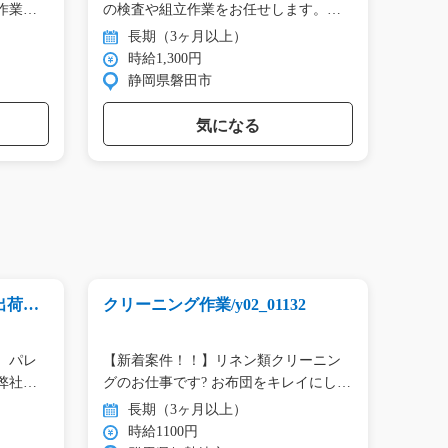
作業…
の検査や組立作業をお任せします。
タン作
目…
長期（3ヶ月以上）
長
時給1,300円
時
静岡県磐田市
群
気になる
出荷準
クリーニング作業/y02_01132
フォー
4
急募
、パレ
【新着案件！！】リネン類クリーニン
冷凍
弊社
グのお仕事です? お布団をキレイにし…
お任せ
倉…
長期（3ヶ月以上）
長
時給1100円
時