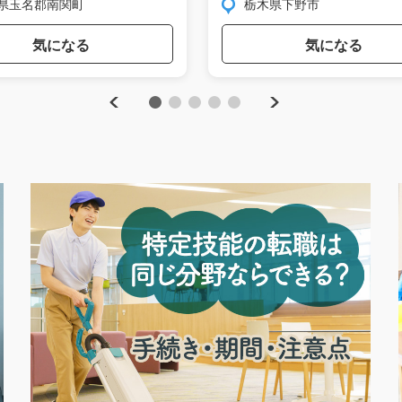
県玉名郡南関町
栃木県下野市
気になる
気になる
Previous
Next
1
2
3
4
5