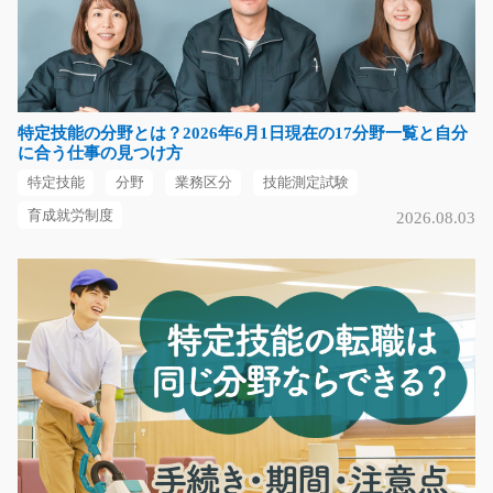
急募
害虫駆除や施設衛生管理に関する現場対応と提案を行う
お仕事です。 ＊こ…
長期（3ヶ月以上）
特定技能の分野とは？2026年6月1日現在の17分野一覧と自分
時給1,300円
に合う仕事の見つけ方
長野県松本市
特定技能
分野
業務区分
技能測定試験
気になる
育成就労制度
2026.08.03
熊本で働く！！リフトオペレーター/t03_00555
急募
建設現場で使われている足場の資材をレンタルしている
企業さんでのお仕事…
長期（3ヶ月以上）
時給1300円～
熊本県熊本市東区