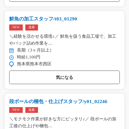
鮮魚の加工スタッフ/t03_01290
NEW
急募
＼経験を活かせる環境♪／ 鮮魚を扱う食品工場で、加工
やパック詰め作業を…
長期（3ヶ月以上）
時給1,100円
熊本県熊本市西区
気になる
段ボールの梱包・仕上げスタッフ/y01_02246
NEW
急募
＼モクモク作業が好きな方にピッタリ♪／ 段ボールの加
工後の仕上げや梱包…