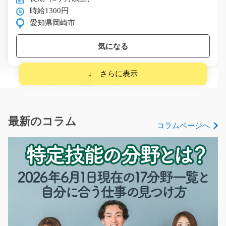
時給1300円
愛知県岡崎市
気になる
カーボン製品の検査の仕事！/g05_00660
【茅ヶ崎市】高時給◎経験ある方必見！カーボン製品を
検査するお仕事です！…
最新のコラム
コラムページへ
長期（3ヶ月以上）
時給1600円～時給2000円
神奈川県茅ヶ崎市
気になる
害虫駆除・衛生管理サポート業務/y11_01118