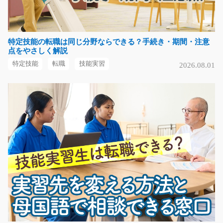
気になる
特定技能の転職は同じ分野ならできる？手続き・期間・注意
点をやさしく解説
小物カーパーツの組立と目視検査/y02_00749
特定技能
転職
技能実習
2026.08.01
急募
【お仕事の内容】増員募集！作業内容は、車に使用する
部品を電動ドライバ…
長期（3ヶ月以上）
時給1200～1500円
群馬県太田市
気になる
事務経験がない方も歓迎の一般事務/g05_00017
人気のオフィスワーク！パソコン作業と電話応対がメイ