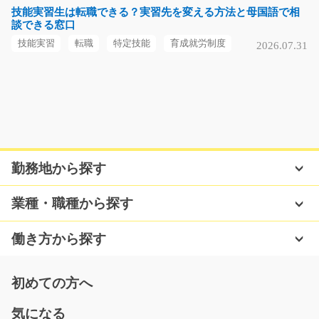
ンの一般事務！Ｅｘ…
技能実習生は転職できる？実習先を変える方法と母国語で相
談できる窓口
長期（3ヶ月以上）
時給1250円～
技能実習
転職
特定技能
育成就労制度
2026.07.31
神奈川県綾瀬市
気になる
【増員募集】ゴム製品の仕上げや加工/i02_00893
勤務地から探す
10名の大募集！かるーいゴム製品の製造補助！手のひら
サイズの製品を機械…
業種・職種から探す
長期（3ヶ月以上）
時給1200円～
働き方から探す
奈良県五條市
気になる
初めての方へ
気になる