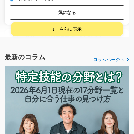
気になる
フォークリフトでの運搬作業/y08_01752
急募
【急募】資格を活かす！もくもく作業が好きな方必見！
最新のコラム
コラムページへ
工場内でフォークリ…
長期（3ヶ月以上）
時給1200円
福岡県中間市
気になる
物流倉庫での検査のお仕事/y03_01093