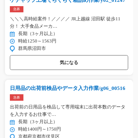
ケチャップ工場でらくらく箱詰め作業/y02_01247
急募
＼＼＼高時給案件！／／／／ JR上越線 沼田駅 徒歩11
分！ 大手食品メーカ…
長期（3ヶ月以上）
時給1250～1563円
群馬県沼田市
気になる
日用品の出荷前検品やデータ入力作業/g06_00516
急募
出荷前の日用品を検品して専用端末に出荷本数のデータ
を入力するお仕事で…
長期（3ヶ月以上）
時給1400円～1750円
京都府京都市伏見区