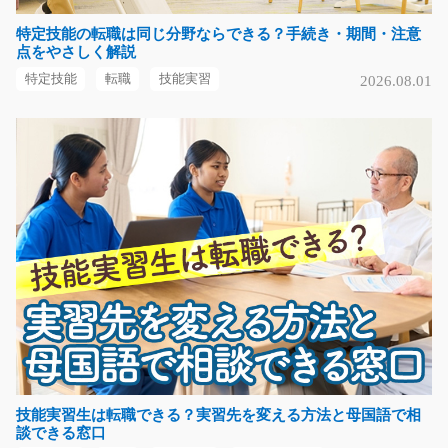
特定技能の転職は同じ分野ならできる？手続き・期間・注意
点をやさしく解説
軽作業 小さなプラスチック製品の箱詰め/i01_00
特定技能
転職
技能実習
2026.08.01
983
急募
軽作業案件出ました☆担当者おススメ！ 手のひらサイズ
の小さなプラスチッ…
長期（3ヶ月以上）
時給1187円
三重県四日市市
気になる
障がい者施設での介助スタッフ/i01_01286
急募
障がい者施設内で、入浴や食事、着替えなどのサポート
技能実習生は転職できる？実習先を変える方法と母国語で相
談できる窓口
を行います。 日常…