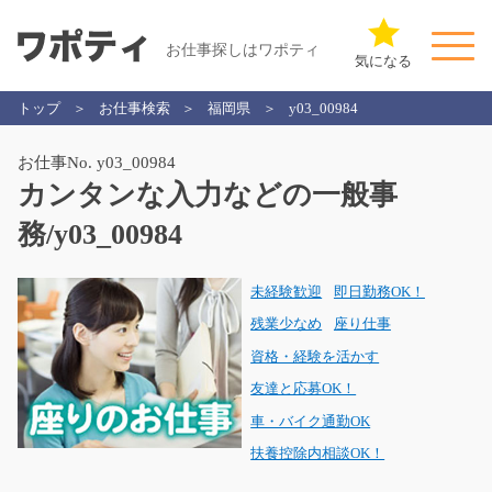
お仕事探しはワポティ
気になる
トップ
お仕事検索
福岡県
y03_00984
お仕事No. y03_00984
カンタンな入力などの一般事
務/y03_00984
未経験歓迎
即日勤務OK！
残業少なめ
座り仕事
資格・経験を活かす
友達と応募OK！
車・バイク通勤OK
扶養控除内相談OK！