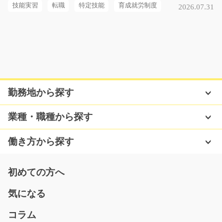
長期（3ヶ月以上）
技能実習
転職
特定技能
育成就労制度
2026.07.31
時給1200円
三重県桑名市
気になる
勤務地から探す
【NEW案件】大手企業で安心！営業事務！/g02_0
0239
急募
業種・職種から探す
【全国に営業所や工場を構える大手企業で営業事務のお
仕事】最初は電話の…
働き方から探す
長期（3ヶ月以上）
時給1400円～
初めての方へ
埼玉県北足立郡伊奈町
気になる
気になる
コラム