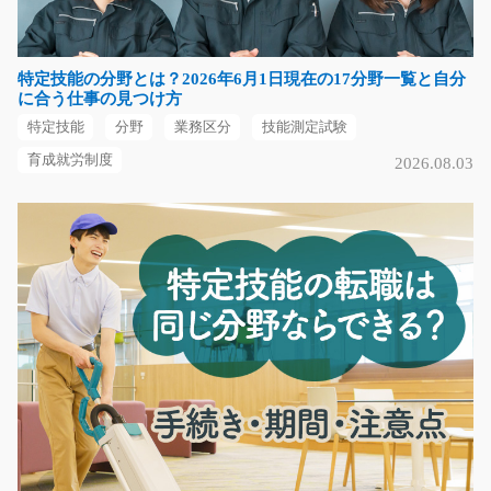
物流倉庫での自動車部品の傷の確認や布を巻き付けてい
くお仕事です☆働いて…
長期（3ヶ月以上）
特定技能の分野とは？2026年6月1日現在の17分野一覧と自分
時給1000円～
に合う仕事の見つけ方
福岡県古賀市
特定技能
分野
業務区分
技能測定試験
気になる
育成就労制度
2026.08.03
自動車部品の品質チェック/g01_01673
急募
【駅チカ】自動車部品の重量チェックや寸法測定をする
お仕事です♪モクモク…
長期（3ヶ月以上）
時給1300円
岐阜県可児市
気になる