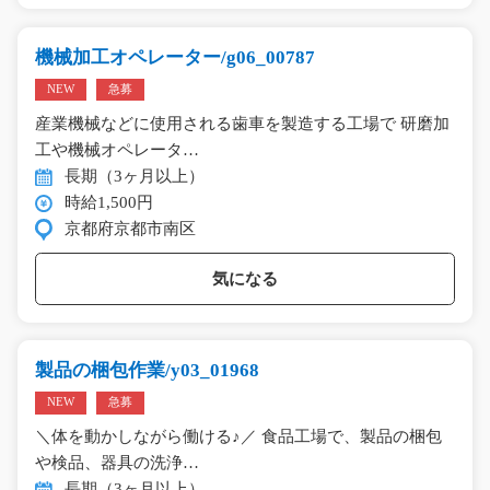
機械加工オペレーター/g06_00787
NEW
急募
産業機械などに使用される歯車を製造する工場で 研磨加
工や機械オペレータ…
長期（3ヶ月以上）
時給1,500円
京都府京都市南区
気になる
製品の梱包作業/y03_01968
NEW
急募
＼体を動かしながら働ける♪／ 食品工場で、製品の梱包
や検品、器具の洗浄…
長期（3ヶ月以上）