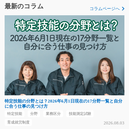
家電製品に使用されるプラスチック部品の運搬業務を担
最新のコラム
コラムページへ
当します。 製造部…
長期（3ヶ月以上）
時給1,350円
静岡県袋井市
気になる
金属製品の研磨作業やフォークリフト作業/g02_00
084
急募
高時給1400円♪金属製品の研磨作業やフォークリフトで
製品を運搬する作業！…
特定技能の分野とは？2026年6月1日現在の17分野一覧と自分
長期（3ヶ月以上）
に合う仕事の見つけ方
時給1400円～
特定技能
分野
業務区分
技能測定試験
埼玉県白岡市
育成就労制度
2026.08.03
気になる