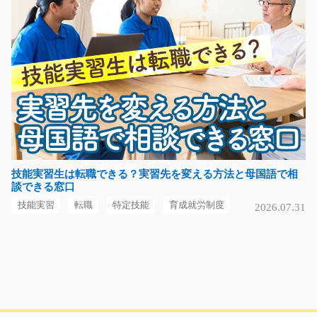
長期（3ヶ月以上）
時給1200円～
大阪府泉南市
気になる
電子部品の組立や検査作業の仕事/y08_00834
簡単軽作業！！！土日祝休み！！！手のひらサイズの電
子部品を検査したり…
技能実習生は転職できる？実習先を変える方法と母国語で相
談できる窓口
長期（3ヶ月以上）
時給1000円～
技能実習
転職
特定技能
育成就労制度
2026.07.31
大分県中津市
気になる
フォークリフトでのピッキングのお仕事/g05_0052