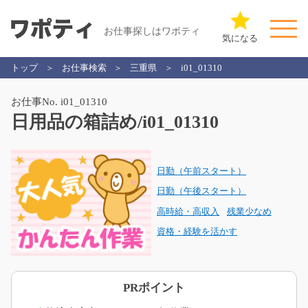
お仕事探しはワポティ
気になる
トップ
お仕事検索
三重県
i01_01310
お仕事No. i01_01310
日用品の箱詰め/i01_01310
日勤（午前スタート）
日勤（午後スタート）
高時給・高収入
残業少なめ
資格・経験を活かす
PRポイント