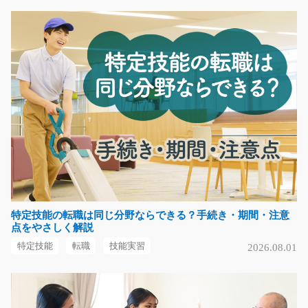
シフト制 お菓子の仕分けとピッキング/i01_0084
3
急募
平日+土日どちらか休みのシフト制です！！ 平日休みが
欲しい方へオススメ…
長期（3ヶ月以上）
時給1150円
三重県四日市市
気になる
特定技能の転職は同じ分野ならできる？手続き・期間・注意
点をやさしく解説
特定技能
転職
技能実習
2026.08.01
男女活躍中！照明等の光学部品の研磨作業/i02_00
606
幅広い年代の男女活躍中！工場未経験の方、大歓迎！車
通勤OK！照明などに…