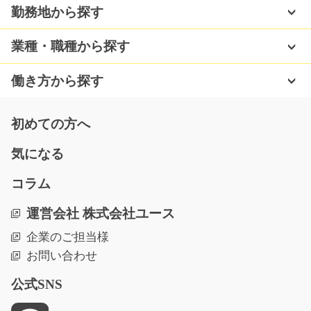
勤務地から探す
2
急募
フォークリフト免許お持ちの方必見！お助け下さい！！
業種・職種から探す
リーチフォークでの…
長期（3ヶ月以上）
働き方から探す
時給1450円
神奈川県川崎市川崎区
初めての方へ
気になる
気になる
コラム
高時給！ゴム製品の製造オペレーター/g04_01270
運営会社 株式会社ユース
急募
企業のご担当様
高時給！工場未経験の方も大歓迎！すぐに働きたい方、
お問い合わせ
必見！ゴム製品の製…
長期（3ヶ月以上）
公式SNS
時給1500円～1875円
滋賀県野洲市