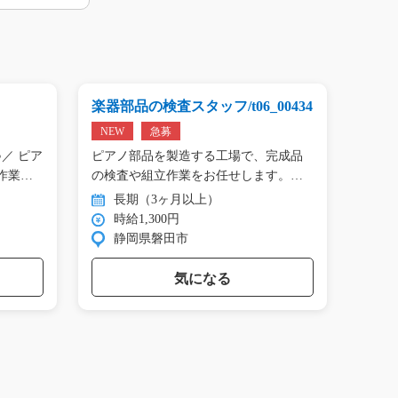
楽器部品の検査スタッフ/t06_00434
プリン
01809
NEW
急募
NEW
／ ピア
ピアノ部品を製造する工場で、完成品
＼手の
作業…
の検査や組立作業をお任せします。
タン作
目…
長期（3ヶ月以上）
長
時給1,300円
時
静岡県磐田市
群
気になる