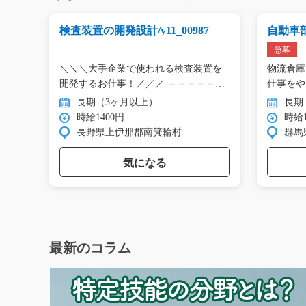
2
検査装置の開発設計/y11_00987
自動車部
7
急募
土日
＼＼＼大手企業で使われる検査装置を
物流倉庫
のカー
開発するお仕事！／／／ ＝＝＝＝＝…
仕事をや
小…
長期（3ヶ月以上）
長期
時給1400円
時給1
長野県上伊那郡南箕輪村
群馬
気になる
最新のコラム