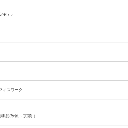
定有）♪
フィスワーク
湖線)(米原～京都) ）