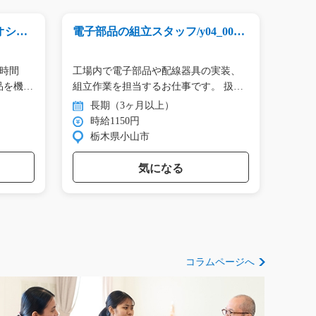
オシゴ
電子部品の組立スタッフ/y04_0060
リフト作
5
急募
【時間
工場内で電子部品や配線器具の実装、
☆担当者
部品を機械
組立作業を担当するお仕事です。 扱…
が活躍
長期（3ヶ月以上）
長
時給1150円
時
栃木県小山市
熊
気になる
コラムページへ