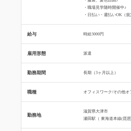
・服装、髪色自由♪
・職場見学随時開催中♪
・日払い・週払いOK（規
給与
時給3000円
雇用形態
派遣
勤務期間
長期（3ヶ月以上）
職種
オフィスワーク/その他オ
滋賀県大津市
勤務地
瀬田駅（ 東海道本線(琵琶