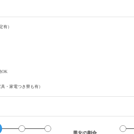
定有）
）
OK
家具・家電つき寮も有）
男女の割合