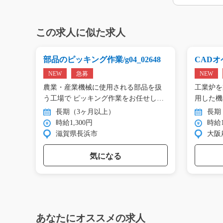
この求人に似た求人
g0
部品のピッキング作業/g04_02648
CADオペ
NEW
急募
NEW
エアコ
農業・産業機械に使用される部品を扱
工業炉を
工…
う工場で ピッキング作業をお任せし
用した機
ま…
…
長期（3ヶ月以上）
長期
時給1,300円
時給1
滋賀県長浜市
大阪
気になる
あなたにオススメの求人