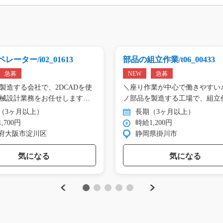
レーター/i02_01613
部品の組立作業/t06_00433
急募
NEW
急募
製造する会社で、2DCADを使
＼座り作業が中心で働きやすい♪
械設計業務をお任せします。
ノ部品を製造する工場で、組立
（3ヶ月以上）
長期（3ヶ月以上）
,700円
時給1,200円
府大阪市淀川区
静岡県掛川市
気になる
気になる
Previous
Next
1
2
3
4
5