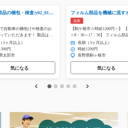
品の梱包・検査/y02_0110
フィルム部品を機械に流す
ト☆/y11_00568
急募
で自動車の梱包けや検査のお
【駒ケ根市☆時給1200円～】 
っていただきます！ 製品は
☆8：30～17：30】 フィルム
に…
（3ヶ月以上）
長期（3ヶ月以上）
300円
時給1200円
県太田市
長野県駒ヶ根市
気になる
気になる
Previous
Next
1
2
3
4
5