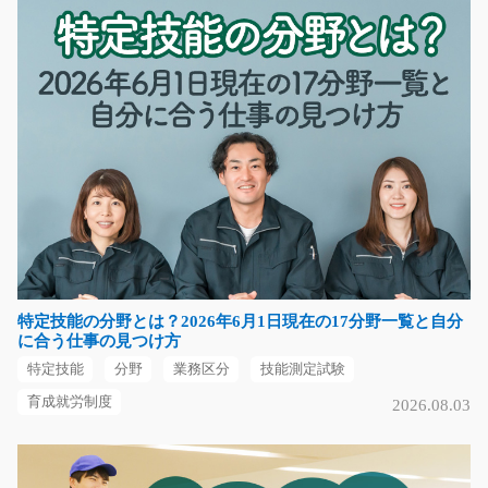
長期（3ヶ月以上）
時給1,200円
福岡県飯塚市
気になる
工場内で樹脂製品にテープを貼る作業/y08_01369
冷暖房完備の大きな工場で樹脂製品を検査してテープを
貼るだけのお仕事☆作…
長期（3ヶ月以上）
特定技能の分野とは？2026年6月1日現在の17分野一覧と自分
時給1100円～
に合う仕事の見つけ方
福岡県鞍手郡鞍手町
特定技能
分野
業務区分
技能測定試験
気になる
育成就労制度
2026.08.03