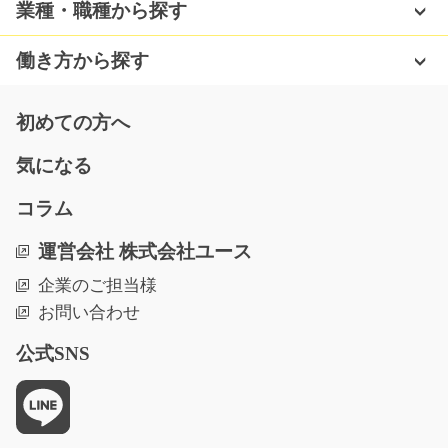
めての方も大歓迎☆ …
業種・職種から探す
長期（3ヶ月以上）
時給1100円～時給1375円
働き方から探す
熊本県宇城市
気になる
初めての方へ
気になる
軽作業スタッフ グルグルテープ巻き/g04_01076
コラム
急募
運営会社 株式会社ユース
簡単な軽作業なのに高時給！工場でのお仕事が未経験の
企業のご担当様
方も大歓迎！配線の…
お問い合わせ
長期（3ヶ月以上）
時給1400円～時給1750円
公式SNS
滋賀県犬上郡甲良町
気になる