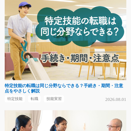
ダンボールの製造工程の補助作業/y11_00354
急募
段ボール製造機械のオペレーター☆ダンボールを機械に
セットするオシゴトで…
長期（3ヶ月以上）
時給1200円～1500円
長野県下伊那郡松川町
気になる
特定技能の転職は同じ分野ならできる？手続き・期間・注意
フォークリフト作業員/g02_00624
点をやさしく解説
NEW
急募
特定技能
転職
技能実習
2026.08.01
＼フォークリフト免許を活かして働ける／ 医療機器関連
の商品を扱う物流倉…
長期（3ヶ月以上）
時給1,450円