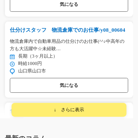
気になる
仕分けスタッフ 物流倉庫でのお仕事/y08_00604
物流倉庫内で自動車用品の仕分けのお仕事(^^♪中高年の
方も大活躍中☆未経験…
長期（3ヶ月以上）
時給1000円
山口県山口市
気になる
食品会社の衛生補助のお仕事/g04_01665
急募
消毒液の補充や製造現場の清掃など♪駅徒歩圏内♪★☆お
昼から勤務もあります…