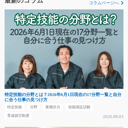
最新のコラム
コラムページへ
長期（3ヶ月以上）
時給1150円～1438円
滋賀県守山市
気になる
箱詰め大きな倉庫でチルド食品をつめてく/y08_00
592
大人気！倉庫内でチルド食品の箱詰めのお仕事☆カンタ
ン作業なので未経験の…
長期（3ヶ月以上）
時給1000円～
特定技能の分野とは？2026年6月1日現在の17分野一覧と自分
福岡県嘉麻市
に合う仕事の見つけ方
特定技能
分野
業務区分
技能測定試験
気になる
育成就労制度
2026.08.03