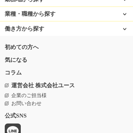
土日祝◎駅から歩いていける！実務経験が活かせるお仕
事です！リーチフォー…
業種・職種から探す
長期（3ヶ月以上）
時給1300円
働き方から探す
東京都大田区
気になる
初めての方へ
気になる
メタル加工の機械オペレーター/y02_01601
コラム
急募
運営会社 株式会社ユース
【群馬総社駅×機械オペレーター】 最寄り駅から徒歩で
企業のご担当様
の通勤もOK！ もち…
お問い合わせ
長期（3ヶ月以上）
時給1300円
公式SNS
群馬県前橋市
気になる