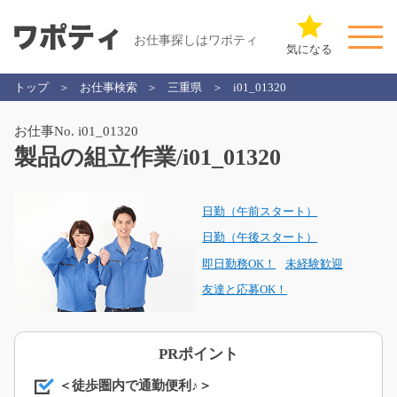
お仕事探しはワポティ
気になる
トップ
お仕事検索
三重県
i01_01320
お仕事No. i01_01320
製品の組立作業/i01_01320
日勤（午前スタート）
日勤（午後スタート）
即日勤務OK！
未経験歓迎
友達と応募OK！
PRポイント
＜徒歩圏内で通勤便利♪＞