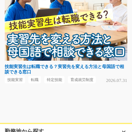
埼玉県さいたま市北区
気になる
フォークリフトで入出庫作業/g05_00798
フォークリフトを使って製品の入出庫作業、積み込み等
の運搬作業をお願い…
長期（3ヶ月以上）
技能実習生は転職できる？実習先を変える方法と母国語で相
談できる窓口
時給1600円
神奈川県愛甲郡愛川町
技能実習
転職
特定技能
育成就労制度
2026.07.31
気になる
リーチフォークリフトで雑貨の仕分け/g05_00304
急募
勤務地から探す