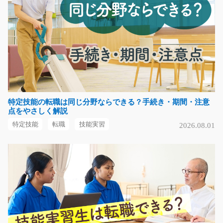
工やできあがった製…
長期（3ヶ月以上）
時給1300円
群馬県高崎市
気になる
特定技能の転職は同じ分野ならできる？手続き・期間・注意
紙製品加工の機械オペレーター/t06_00299
点をやさしく解説
急募
特定技能
転職
技能実習
2026.08.01
☆高時給案件！昼勤でしっかり稼げる☆ 浜松市中央区に
あるパッケージ製造…
長期（3ヶ月以上）
時給1400円
静岡県浜松市中央区
気になる