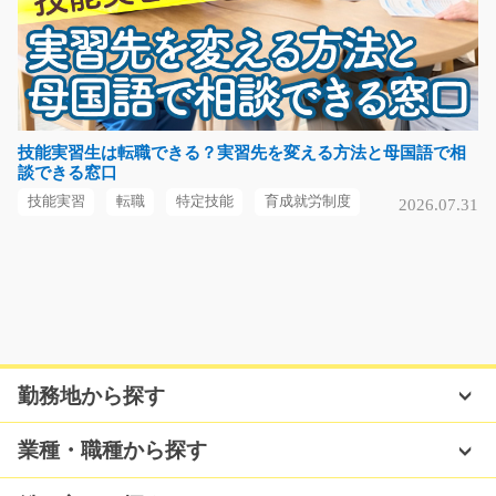
プラスチック部品の品質管理/t01_00813
急募
プラスチック製の自動車部品の品質管理を行うお仕事で
す！ 計測結果のデー…
技能実習生は転職できる？実習先を変える方法と母国語で相
談できる窓口
長期（3ヶ月以上）
時給2000円
技能実習
転職
特定技能
育成就労制度
2026.07.31
愛知県岡崎市
気になる
駅チカ！手のひらサイズの基盤の検査、加工/g04_
勤務地から探す
00971
急募
幅広い年代の方が活躍中！人気の軽作業！未経験の方で
業種・職種から探す
も大歓迎！手のひら…
長期（3ヶ月以上）