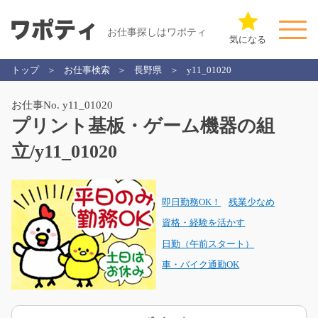
お仕事探しはワポティ
気になる
トップ
お仕事検索
長野県
y11_01020
お仕事No. y11_01020
プリント基板・ゲーム機器の組
立/y11_01020
即日勤務OK！
残業少なめ
資格・経験を活かす
日勤（午前スタート）
車・バイク通勤OK