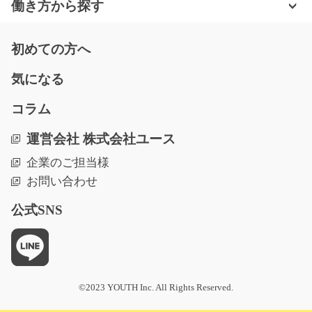
働き方から探す
時給1100円～時給1375円
滋賀県彦根市
初めての方へ
気になる
気になる
コラム
電子部品の組立て/t03_01046
運営会社 株式会社ユース
≪人気の菊池郡≫☆今注目の地域で働きませんか♪ 大人
企業のご担当様
気電子部品の組立て！☆…
お問い合わせ
長期（3ヶ月以上）
時給1150円
公式SNS
熊本県菊池郡大津町
気になる
©2023 YOUTH Inc. All Rights Reserved.
舞台製造での製品の溶接やバリ取り/g02_00132