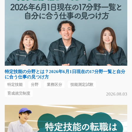
気になる
PC入力や電話対応がメインの一般事務/y01_00724
急募
☆人気の事務案件☆高時給案件です！◎ご不明な点は、
何でも聞いてください！…
長期（3ヶ月以上）
時給1200円～
特定技能の分野とは？2026年6月1日現在の17分野一覧と自分
愛知県犬山市
に合う仕事の見つけ方
特定技能
分野
業務区分
技能測定試験
気になる
育成就労制度
2026.08.03
お肉の加工、製品の包装のお仕事/y02_00945
急募
お歳暮に大人気！あの商品の製造ライン作業〇ハムの加