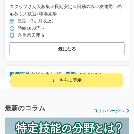
スタッフさん大募集☆長期安定☆日勤のみ☆友達同士の
応募も大歓迎♪職場見学…
長期（3ヶ月以上）
時給1050円～
奈良県天理市
気になる
軽量部品のピッキング、運搬/y08_01894
急募
新規事業立ち上げの為、増員募集になります！ 自動車部
品や水栓器具など…
長期（3ヶ月以上）
最新のコラム
コラムページへ
時給1300円
福岡県北九州市小倉南区