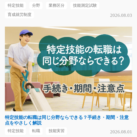
特定技能
分野
業務区分
技能測定試験
気になる
育成就労制度
2026.08.03
リーチリフト入出荷/i02_01499
急募
物流倉庫内でリーチリフトを使用した入出荷作業とピッ
キング業務。 ネジ製…
長期（3ヶ月以上）
時給1,400円
大阪府堺市北区
気になる
特定技能の転職は同じ分野ならできる？手続き・期間・注意
点をやさしく解説
金属製品の検査/y08_02012
特定技能
転職
技能実習
2026.08.01
急募