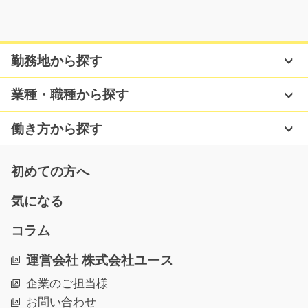
気になる
勤務地から探す
食料品の仕分け作業/y03_01702
急募
業種・職種から探す
食料品の仕分けやピッキング作業をお任せします。 冷蔵
倉庫で、出荷先ごと…
働き方から探す
長期（3ヶ月以上）
時給1,150円
初めての方へ
福岡県福岡市東区
気になる
気になる
コラム
運営会社 株式会社ユース
パンフレットの仕分けとピッキング作業/i02_0049
5
急募
企業のご担当様
お問い合わせ
土日祝お休みなのでメリハリをつけてお仕事できます♪職