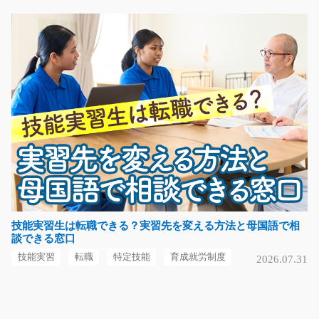
製品にキズがついていないかチェックするだけ！ サンプ
ルを見ても判断が…
長期（3ヶ月以上）
時給1100円
福岡県北九州市門司区
気になる
タオルやシーツを機械に入れて洗うだけ/i02_0102
4
急募
駅から歩いて5分！空調完備のリネン工場での作業となり
技能実習生は転職できる？実習先を変える方法と母国語で相
談できる窓口
ます！洗濯は大きな…
長期（3ヶ月以上）
技能実習
転職
特定技能
育成就労制度
2026.07.31
時給1160円～
大阪府大阪市北区