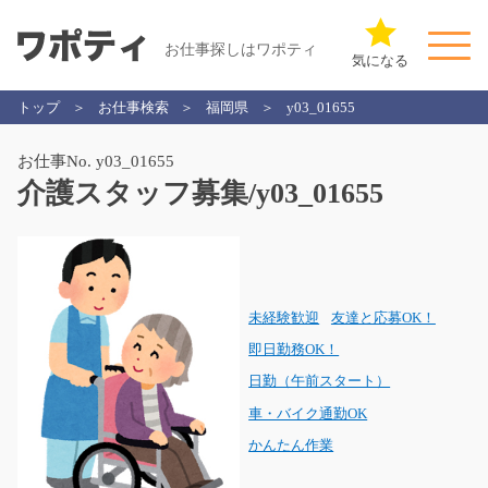
お仕事探しはワポティ
気になる
トップ
お仕事検索
福岡県
y03_01655
お仕事No. y03_01655
介護スタッフ募集/y03_01655
未経験歓迎
友達と応募OK！
即日勤務OK！
日勤（午前スタート）
車・バイク通勤OK
かんたん作業