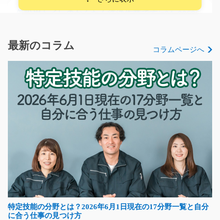
仮設用トイレのかんたん洗浄作業です/g04_00696
急募
嬉しい土日祝休みです！未経験の方も大歓迎です！仮設
最新のコラム
コラムページへ
用トイレの洗浄作業…
長期（3ヶ月以上）
時給1350円～時給1688円
滋賀県近江八幡市
気になる
プラスチック製品の検査や組立のお仕事/y08_0093
5
長期のお仕事！腰を据えて安定して働きたい方にピッタ
リ☆軽いプラスチック…
長期（3ヶ月以上）
特定技能の分野とは？2026年6月1日現在の17分野一覧と自分
時給1000円～
に合う仕事の見つけ方
福岡県北九州市八幡西区