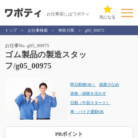
お仕事探しはワポティ
気になる
トップ
お仕事検索
神奈川県
g05_00975
お仕事No. g05_00975
ゴム製品の製造スタッ
フ/g05_00975
即日勤務OK！
残業少なめ
資格・経験を活かす
日勤（午前スタート）
車・バイク通勤OK
PRポイント