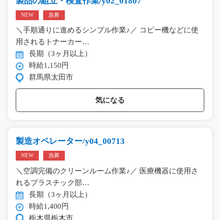
製品の組立・検査作業/y02_01807
NEW
急募
＼手順通りに進めるシンプル作業♪／ コピー機などに使
用されるトナーカー…
長期（3ヶ月以上）
時給1,150円
群馬県太田市
気になる
製造オペレーター/y04_00713
NEW
急募
＼空調完備のクリーンルーム作業♪／ 医療機器に使用さ
れるプラスチック部…
長期（3ヶ月以上）
時給1,400円
栃木県栃木市