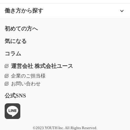
【新着案件☆】車部品を機械にセットして組み付けるオ
シゴト(＾＾)/難しい…
働き方から探す
長期（3ヶ月以上）
時給1100円
初めての方へ
三重県鈴鹿市
気になる
気になる
コラム
運営会社 株式会社ユース
バルコニー部品のかんたん組立作業です/g04_0071
7
急募
企業のご担当様
お問い合わせ
未経験の方も大歓迎です！バルコニー部品のかんたん組
立作業です！★☆社会…
公式SNS
長期（3ヶ月以上）
時給1200円～時給1500円
滋賀県米原市
気になる
©2023 YOUTH Inc. All Rights Reserved.