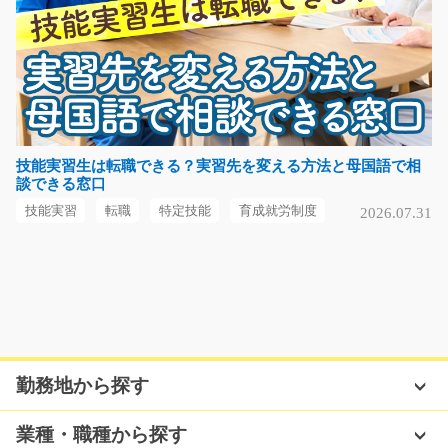
気になる
手のひらサイズ製品の製造補助と機械OP/g05_004
56
急募
高時給( ﾟДﾟ)日勤◎町工場で機械OPをお願いします♪製品
技能実習生は転職できる？実習先を変える方法と母国語で相
談できる窓口
は半導体製造装置で…
長期（3ヶ月以上）
技能実習
転職
特定技能
育成就労制度
2026.07.31
時給1400円
神奈川県厚木市
気になる
勤務地から探す
自動車部品の組み付けのオシゴト/i01_00365
急募
業種・職種から探す