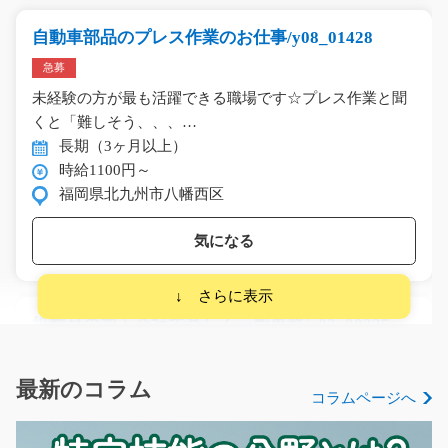
自動車部品のプレス作業のお仕事/y08_01428
急募
未経験の方が最も活躍できる職場です☆プレス作業と聞
くと「難しそう、、、…
長期（3ヶ月以上）
時給1100円～
福岡県北九州市八幡西区
気になる
紙製品の加工会社で楽しく一般事務/g02_00235
急募
アットホームな職場で未経験の方も歓迎な一般事務♪ＰＣ
最新のコラム
コラムページへ
入力や電話の取次ぎ…
長期（3ヶ月以上）