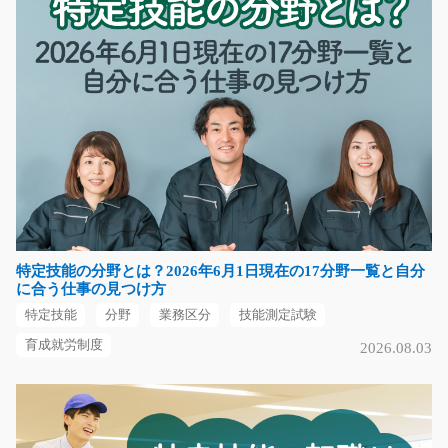
時給1250円～
埼玉県ふじみ野市
気になる
工場内で機械オペレーターの仕事/y08_00333
☆未経験の方も大歓迎☆機械に部材をセットしてボタン
を押すだけ♪出来上がっ…
長期（3ヶ月以上）
特定技能の分野とは？2026年6月1日現在の17分野一覧と自分
時給1000円～
に合う仕事の見つけ方
福岡県北九州市戸畑区
特定技能
分野
業務区分
技能測定試験
気になる
育成就労制度
2026.08.03
倉庫内でのフォークリフト作業/y03_00619