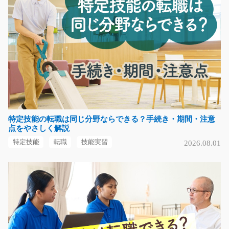
急募
主に食料品などをパレットに乗せて棚へ移動してもらう
お仕事です(*^^)v今…
長期（3ヶ月以上）
時給1100円～
福岡県福岡市東区
気になる
特定技能の転職は同じ分野ならできる？手続き・期間・注意
点をやさしく解説
フォークリフトで入出庫とピッキング/g05_00367
特定技能
転職
技能実習
2026.08.01
急募
未経験の方も大歓迎♪選べる時間帯！朝弱い方でも安心で
きますリーチフォー…
長期（3ヶ月以上）
時給1300円～1625円
神奈川県厚木市