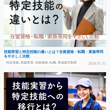
プラスチック製品の箱詰めのお仕事/y08_01431
簡単な作業ばかりなので未経験の方も大歓迎です♪冷暖房
完備の職場です(^_-…
長期（3ヶ月以上）
時給1100円～
福岡県行橋市
技能実習と特定技能の違いとは？在留資格・転職・家族帯同
をやさしく比較
気になる
特定技能､技能実習､在留資格､転職､育成就労制度
2026.07.31
人気の一般事務！/y11_00710
急募
【岡谷市☆時給1200円】 【時間 9：00～17：30】 伝票
の作成などパソコン…
長期（3ヶ月以上）