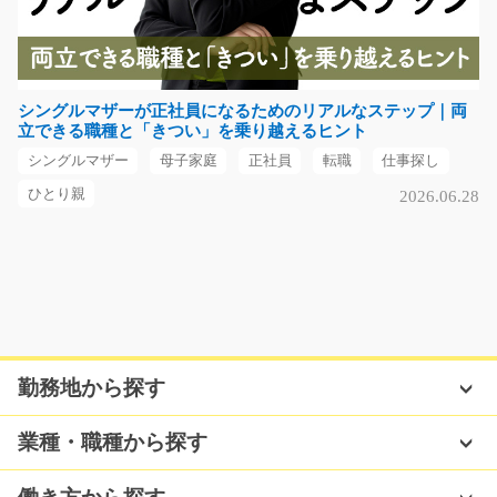
2
【高時給】増員による大募集！！倉庫内でマグネットの
仕分けや箱詰めのお…
長期（3ヶ月以上）
シングルマザーが正社員になるためのリアルなステップ｜両
時給1200円～
立できる職種と「きつい」を乗り越えるヒント
福岡県北九州市戸畑区
シングルマザー
母子家庭
正社員
転職
仕事探し
気になる
ひとり親
2026.06.28
倉庫内でのデジタルピッキングのお仕事/i02_0052
3
ハンディを使って、日用品をピッキングするお仕事です
☆土日祝お休みなので…
長期（3ヶ月以上）
勤務地から探す
時給1150円～
兵庫県尼崎市
業種・職種から探す
気になる