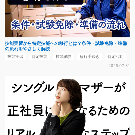
時給1200円
長野県岡谷市
気になる
技能実習から特定技能への移行とは？条件・試験免除・準備
部品の加工作業/y08_02204
の流れをやさしく解説
急募
技能実習
特定技能
技能試験
移行手続き
特定活動
工場内で、自動車部品の加工を行うお仕事です。 流れが
2026.07.31
決まっているため、…
長期（3ヶ月以上）
時給1,110円
福岡県直方市
気になる
倉庫内でのマグネットの仕分けや箱詰め/y08_0024