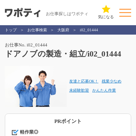
お仕事探しはワポティ
気になる
トップ
お仕事検索
大阪府
i02_01444
お仕事No. i02_01444
ドアノブの製造・組立/i02_01444
友達と応募OK！
残業少なめ
未経験歓迎
かんたん作業
PRポイント
軽作業◎