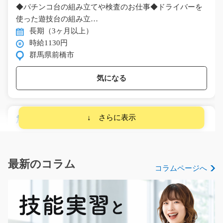
◆パチンコ台の組み立てや検査のお仕事◆ドライバーを
使った遊技台の組み立…
長期（3ヶ月以上）
時給1130円
群馬県前橋市
気になる
加工スタッフ 部品を機械にかんたんセット/t06_
00131
部品を機械にセットしてボタンを押せば機械が自動で加
工していくお仕事で…
長期（3ヶ月以上）
最新のコラム
コラムページへ
時給1200円～1500円
静岡県浜松市中央区
気になる