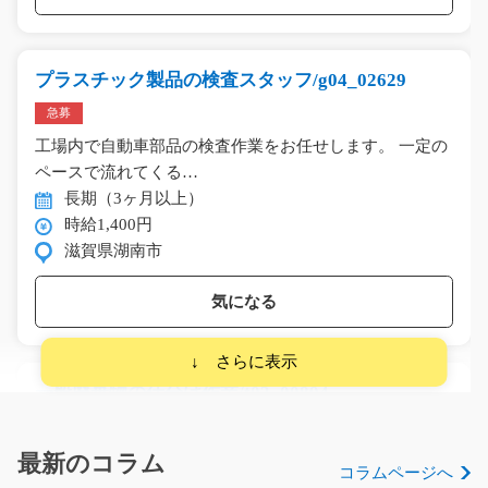
プラスチック製品の検査スタッフ/g04_02629
急募
工場内で自動車部品の検査作業をお任せします。 一定の
ペースで流れてくる…
長期（3ヶ月以上）
時給1,400円
滋賀県湖南市
気になる
一般廃棄物の仕分け作業/t03_00894
急募
☆担当者激推しの案件☆ 初めて方も活躍できる場所です
最新のコラム
コラムページへ
('◇')ゞ 入社後にし…