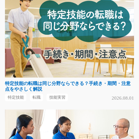
手のひらサイズ部品の機械加工/t06_00141
急募
未経験の方も大歓迎♪手のひらサイズの部品を機械にセッ
トしてボタンを押す…
長期（3ヶ月以上）
時給1100円～
静岡県浜松市浜名区
気になる
特定技能の転職は同じ分野ならできる？手続き・期間・注意
点をやさしく解説
日用品のピッキング作業/g06_00650
特定技能
転職
技能実習
2026.08.01
急募
＼私服通勤OK＊駅からの無料送迎あり♪／ 日用品を扱う
物流倉庫でのピッキ…
長期（3ヶ月以上）
時給1,197円