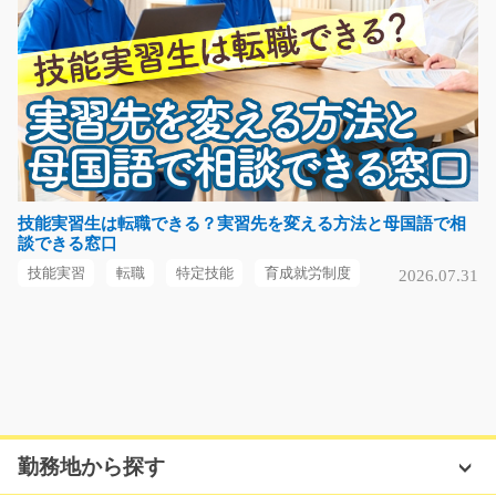
京都府京田辺市
気になる
製造作業/y04_00579
軽くて扱いやすいアルミ板を使った加工・軸掛け作業を
お任せします。 製品…
技能実習生は転職できる？実習先を変える方法と母国語で相
談できる窓口
長期（3ヶ月以上）
時給1250円
技能実習
転職
特定技能
育成就労制度
2026.07.31
栃木県小山市
気になる
配電盤の組立作業/t03_01189
勤務地から探す
急募