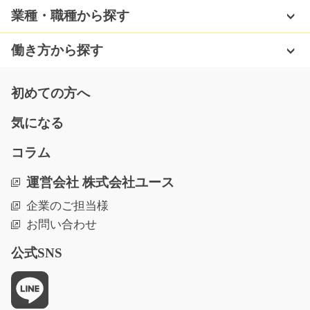
配電盤に使用される電子部品の組立作業を行います。 主
業種・職種から探す
な業務は、配電盤へ…
長期（3ヶ月以上）
働き方から探す
時給1,200円
熊本県上益城郡益城町
初めての方へ
気になる
気になる
コラム
駅チカ キッチンパーツの仕上げ/g01_01398
運営会社 株式会社ユース
急募
企業のご担当様
駅チカで通勤しやすい♪キッチンの角を滑らかにするため
お問い合わせ
に磨いていくお仕事…
長期（3ヶ月以上）
公式SNS
時給1250円
岐阜県大垣市
気になる