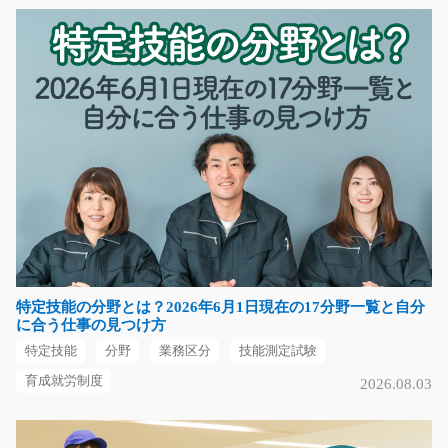
長期（3ヶ月以上）
時給1300円
熊本県熊本市西区
気になる
チルド倉庫内での仕分けのお仕事/t03_00650
チルド倉庫での仕分けのお仕事です☆ 仕事内容はカンタ
ンで指定された商品…
長期（3ヶ月以上）
特定技能の分野とは？2026年6月1日現在の17分野一覧と自分
時給1050円
に合う仕事の見つけ方
熊本県上益城郡御船町
特定技能
分野
業務区分
技能測定試験
気になる
育成就労制度
2026.08.03