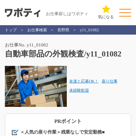
お仕事探しはワポティ
気になる
トップ
お仕事検索
長野県
y11_01082
お仕事No. y11_01082
自動車部品の外観検査/y11_01082
友達と応募OK！
座り仕事
未経験歓迎
PRポイント
＜人気の座り作業＞残業なしで安定勤務■