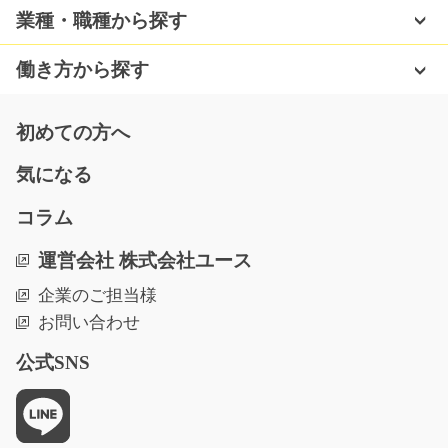
長期（3ヶ月以上）
業種・職種から探す
時給1400円
愛知県豊川市
働き方から探す
気になる
初めての方へ
気になる
自動車部品の目視検査スタッフ/g04_02408
コラム
急募
自動車部品（ネジ・ボルト）の凹みやキズを目で確認す
運営会社 株式会社ユース
る検査作業です。 座…
企業のご担当様
長期（3ヶ月以上）
お問い合わせ
時給1200円
滋賀県近江八幡市
公式SNS
気になる