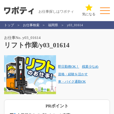
お仕事探しはワポティ
気になる
トップ
お仕事検索
福岡県
y03_01614
お仕事No. y03_01614
リフト作業/y03_01614
即日勤務OK！
残業少なめ
資格・経験を活かす
車・バイク通勤OK
PRポイント