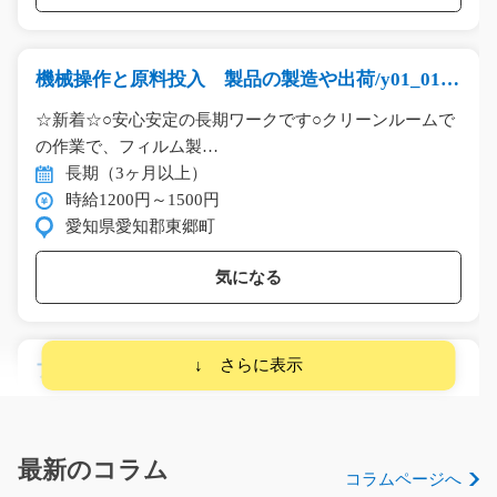
機械操作と原料投入 製品の製造や出荷/y01_0119
9
☆新着☆○安心安定の長期ワークです○クリーンルームで
の作業で、フィルム製…
長期（3ヶ月以上）
時給1200円～1500円
愛知県愛知郡東郷町
気になる
プラスチック製品の検査/y03_00086
長期のお仕事！腰を据えて安定して働きたい方にピッタ
リ☆完成したプラスチ…
長期（3ヶ月以上）
最新のコラム
コラムページへ
時給1000円～