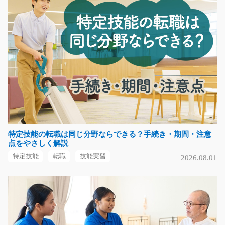
＼週4日勤務の相談可能で柔軟に働ける／ 介護施設にて
早番帯の介護業務を…
長期（3ヶ月以上）
時給1,350円
大阪府高槻市
気になる
2ｔトラックで家電の配送/g05_00064
特定技能の転職は同じ分野ならできる？手続き・期間・注意
点をやさしく解説
スタッフさん大募集♪2ｔトラックで家電を配送するお仕
事をお願いします☆☆…
特定技能
転職
技能実習
2026.08.01
長期（3ヶ月以上）
時給1400円
神奈川県横浜市都筑区
気になる