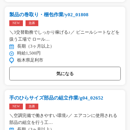
製品の巻取り・梱包作業/y02_01808
NEW
急募
＼3交替勤務でしっかり稼げる♪／ ビニールシートなどを
扱う工場で ロール…
長期（3ヶ月以上）
時給1,500円
栃木県足利市
気になる
手のひらサイズ部品の組立作業/g04_02652
NEW
急募
＼空調完備で働きやすい環境♪／ エアコンに使用される
部品の組立を行う工…
長期（3ヶ月以上）