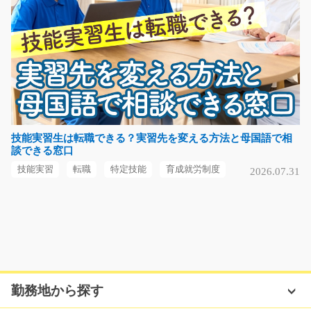
カンタンな入力などの一般事務/y03_00984
急募
専用のフォーマットに売上データの入力やお客様対応、
慣れてきたら伝票な…
長期（3ヶ月以上）
時給1000円～
技能実習生は転職できる？実習先を変える方法と母国語で相
談できる窓口
福岡県古賀市
技能実習
転職
特定技能
育成就労制度
2026.07.31
気になる
肥料・飼料の製造/t01_00721
急募
【リフト経験者の方大歓迎♪】フォークリフトを使って
勤務地から探す
肥料や飼料を運んで…