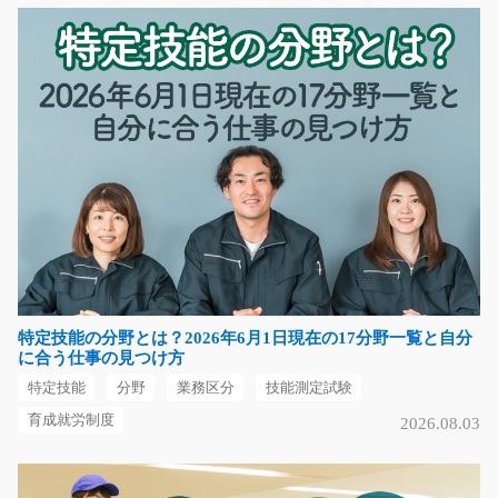
佐賀県三養基郡基山町
気になる
電子部品を目で見てキズが無いかチェック/y04_00
175
駅チカで通勤もラクラク！！あなたの目が頼り！！勤務
時間が選べる＆土日…
長期（3ヶ月以上）
時給1050円
栃木県宇都宮市
特定技能の分野とは？2026年6月1日現在の17分野一覧と自分
に合う仕事の見つけ方
気になる
特定技能
分野
業務区分
技能測定試験
育成就労制度
2026.08.03
介護職/i02_01508
急募