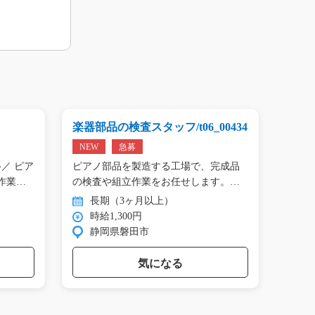
楽器部品の検査スタッフ/t06_00434
プリン
01809
NEW
急募
NEW
／ ピア
ピアノ部品を製造する工場で、完成品
＼手の
作業…
の検査や組立作業をお任せします。
タン作
目…
長期（3ヶ月以上）
長
時給1,300円
時
静岡県磐田市
群
気になる