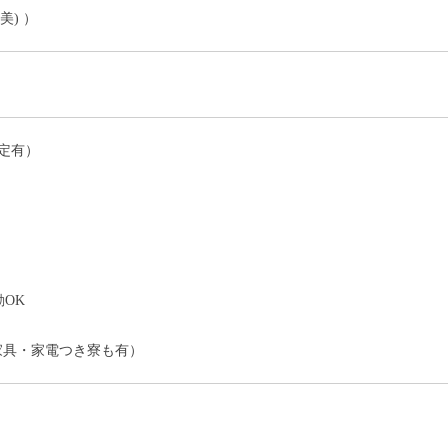
美) ）
定有）
）
OK
家具・家電つき寮も有）