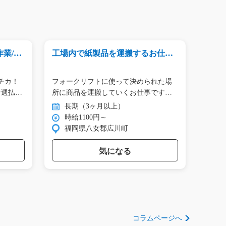
/g0
工場内で紙製品を運搬するお仕事/
機械オ
y03_00186
急募
チカ！
フォークリフトに使って決められた場
＼土
★週払い
所に商品を運搬していくお仕事です☆
／ 業
日…
管…
長期（3ヶ月以上）
短
時給1100円～
時
福岡県八女郡広川町
大
気になる
コラムページへ