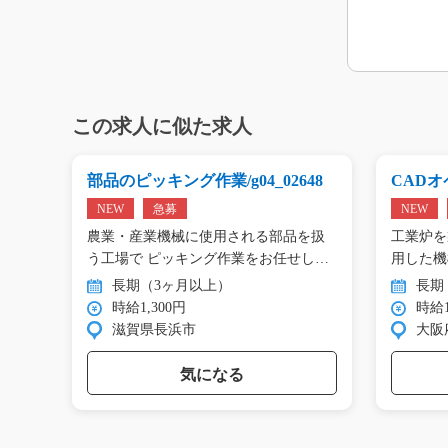
この求人に似た求人
g0
部品のピッキング作業/g04_02648
CADオペ
NEW
急募
NEW
エアコ
農業・産業機械に使用される部品を扱
工業炉を
工…
う工場で ピッキング作業をお任せし
用した機
ま…
…
長期（3ヶ月以上）
長期
時給1,300円
時給1
滋賀県長浜市
大阪
気になる