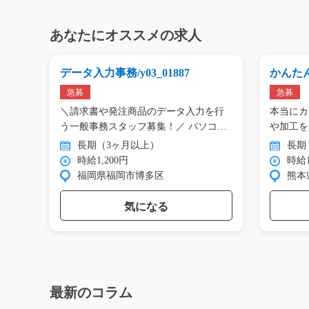
あなたにオススメの求人
データ入力事務/y03_01887
かんた
03_0084
急募
急募
との両
＼請求書や発注商品のデータ入力を行
本当にカ
装…
う一般事務スタッフ募集！／ パソコ
ン…
長期（3ヶ月以上）
長期
時給1,200円
時給1
福岡県福岡市博多区
熊本
気になる
最新のコラム