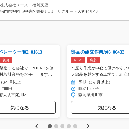
株式会社ユース 福岡支店
福岡県福岡市中央区舞鶴1-1-3 リクルート天神ビル4F
レーター/i02_01613
部品の組立作業/t06_00433
急募
NEW
急募
製造する会社で、2DCADを使
＼座り作業が中心で働きやすい♪
械設計業務をお任せします。
ノ部品を製造する工場で、組立
（3ヶ月以上）
長期（3ヶ月以上）
,700円
時給1,200円
府大阪市淀川区
静岡県掛川市
気になる
気になる
Previous
Next
1
2
3
4
5