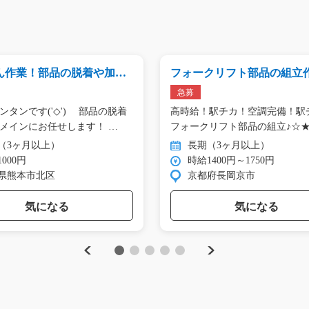
ん作業！部品の脱着や加工/t
フォークリフト部品の組立作業
7
6_00344
急募
ンタンです('◇')ゞ 部品の脱着
高時給！駅チカ！空調完備！駅
や加工をメインにお任せします！ …
フォークリフト部品の組立♪☆
制…
（3ヶ月以上）
長期（3ヶ月以上）
000円
時給1400円～1750円
県熊本市北区
京都府長岡京市
気になる
気になる
Previous
Next
1
2
3
4
5