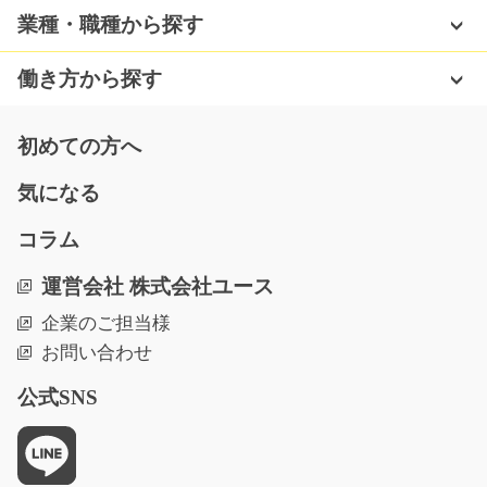
冷暖房完備の快適な工場内での電子部品の組立てのお仕
業種・職種から探す
事です。 地元優良…
長期（3ヶ月以上）
働き方から探す
時給1150円
熊本県菊池郡大津町
初めての方へ
気になる
気になる
コラム
出庫作業/t03_00379
運営会社 株式会社ユース
いい仕事は続けられる！いい仕事ありましたか？いい仕
企業のご担当様
事ここにあります◎担…
お問い合わせ
長期（3ヶ月以上）
時給１１５０円～
公式SNS
熊本県山鹿市
気になる