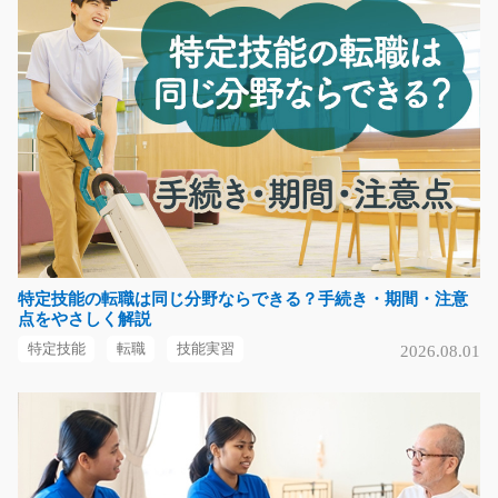
電化製品のピッキング作業/y04_00328
急募
新着ワーク！！人気のピッキング作業でました！！電化
製品のピッキング作…
長期（3ヶ月以上）
時給1050円
栃木県栃木市
気になる
特定技能の転職は同じ分野ならできる？手続き・期間・注意
点をやさしく解説
特定技能
転職
技能実習
2026.08.01
(長期安定の高収入)バスタブの加工・検査/y04_00
227
急募
お仕事はかんたん！！バスタブの塗装前の加工と検査で
す。拭いたり、磨い…
長期（3ヶ月以上）