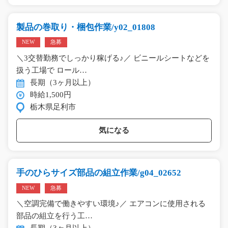
製品の巻取り・梱包作業/y02_01808
NEW
急募
＼3交替勤務でしっかり稼げる♪／ ビニールシートなどを
扱う工場で ロール…
長期（3ヶ月以上）
時給1,500円
栃木県足利市
気になる
手のひらサイズ部品の組立作業/g04_02652
NEW
急募
＼空調完備で働きやすい環境♪／ エアコンに使用される
部品の組立を行う工…