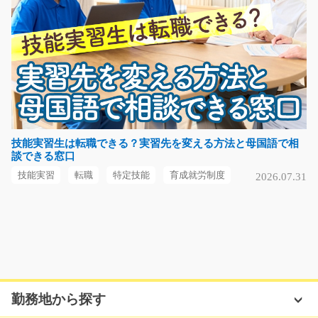
時給1200円～1500円
栃木県芳賀郡芳賀町
気になる
【急募】事務のお仕事/t03_00735
難しい作業もなく自分のペースでお仕事できますよ
技能実習生は転職できる？実習先を変える方法と母国語で相
談できる窓口
(*^^)v 大人気お仕事です…
長期（3ヶ月以上）
技能実習
転職
特定技能
育成就労制度
2026.07.31
時給1200円
熊本県熊本市北区
気になる
勤務地から探す
工場内での電子部品の組立/t03_01000