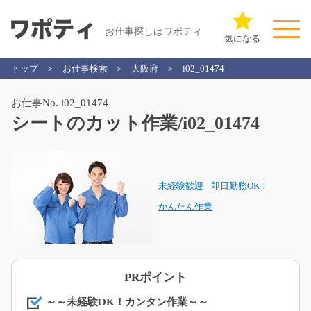
お仕事探しはワポティ
気になる
トップ
お仕事検索
大阪府
i02_01474
お仕事No. i02_01474
シートのカット作業/i02_01474
未経験歓迎
即日勤務OK！
かんたん作業
PRポイント
～～未経験OK！カンタン作業～～