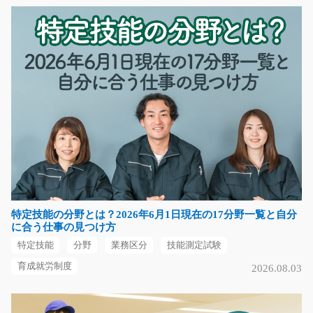
長期（3ヶ月以上）
時給1300円
岐阜県可児市
気になる
金属プレス加工/g01_02184
急募
金属部品のプレス加工を行う機械オペレーター業務で
す。 材料をプレス機に…
特定技能の分野とは？2026年6月1日現在の17分野一覧と自分
長期（3ヶ月以上）
に合う仕事の見つけ方
時給1,200円
特定技能
分野
業務区分
技能測定試験
岐阜県各務原市
育成就労制度
2026.08.03
気になる