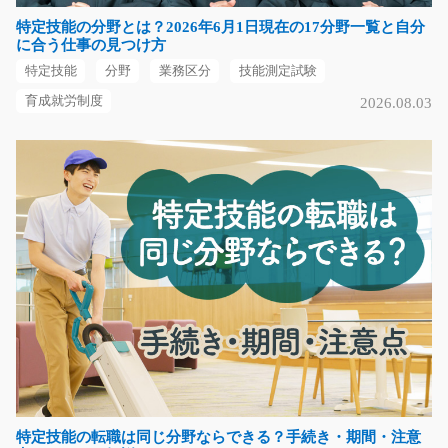
長期（3ヶ月以上）
特定技能の分野とは？2026年6月1日現在の17分野一覧と自分
時給1500円
に合う仕事の見つけ方
三重県四日市市
特定技能
分野
業務区分
技能測定試験
気になる
育成就労制度
2026.08.03
自動車製造補助のお仕事です/y04_00196
カンタン軽作業★20代～50代の方が活躍中です！！最寄
り駅はＪＲ黒磯線氏家…
長期（3ヶ月以上）
時給1050円
栃木県さくら市
気になる
特定技能の転職は同じ分野ならできる？手続き・期間・注意
プラスチック製パレットの検査や清掃/y03_00905