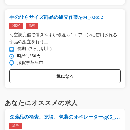
手のひらサイズ部品の組立作業/g04_02652
NEW
急募
＼空調完備で働きやすい環境♪／ エアコンに使用される
部品の組立を行う工…
長期（3ヶ月以上）
時給1,250円
滋賀県草津市
気になる
あなたにオススメの求人
医薬品の検査、充填、包装のオペレーター/g05_00
469
急募