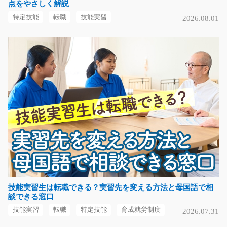
点をやさしく解説
急募
特定技能
転職
技能実習
2026.08.01
オススメなお仕事です!(^^)!プラスチック製パレットの検
査のお仕事です(^^…
長期（3ヶ月以上）
時給1150円～時給1437円
福岡県糟屋郡新宮町
気になる
医療器具の製造/y11_00971
＼＼＼医療機器製造のライン作業のお仕事！／／／ ＝＝
＝＝＝＝＝＝＝＝…
長期（3ヶ月以上）
技能実習生は転職できる？実習先を変える方法と母国語で相
談できる窓口
時給1200円
長野県伊那市
技能実習
転職
特定技能
育成就労制度
2026.07.31