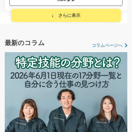
フォークリフトでの入出庫のオシゴト/i02_00683
倉庫内で商品の箱詰めをしたり、リーチリフトを使って
出荷準備をするお仕…
最新のコラム
コラムページへ
長期（3ヶ月以上）
時給1300円～
大阪府高槻市
気になる
オイル製品のカンタン充填作業/i01_01005
急募
【未経験の方も大歓迎です♪】 大手工場内で流れてくる
缶にオイルを充填し…