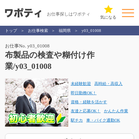
お仕事探しはワポティ
気になる
トップ
お仕事検索
福岡県
y03_01008
お仕事No. y03_01008
布製品の検査や糊付け作
業/y03_01008
未経験歓迎
高時給・高収入
即日勤務OK！
資格・経験を活かす
友達と応募OK！
かんたん作業
駅チカ
車・バイク通勤OK