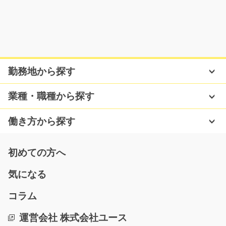
気になる
タイル製造オペレーター/y01_02154
急募
勤務地から探す
タイル製造工場での選別作業および機械オペレーター業
務です。 原料から…
業種・職種から探す
長期（3ヶ月以上）
時給1,700円
働き方から探す
愛知県常滑市
気になる
初めての方へ
気になる
金属板金製品の加工/g05_00052
コラム
大人気のお仕事☆未経験の方も大歓迎！金属板金製品の
運営会社 株式会社ユース
加工作業をお願いしま…