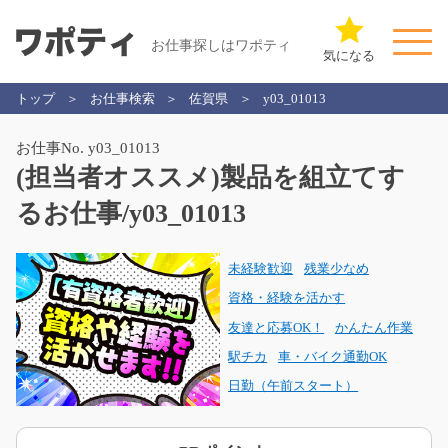
お仕事探しはワポティ
気になる
トップ
お仕事検索
佐賀県
y03_01013
お仕事No. y03_01013
(担当者オススメ)製品を組立てす
るお仕事/y03_01013
未経験歓迎
残業少なめ
資格・経験を活かす
友達と応募OK！
かんたん作業
駅チカ
車・バイク通勤OK
日勤（午前スタート）