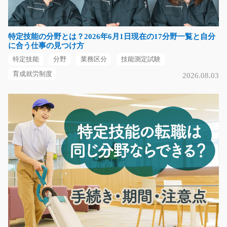
プラスチック製品のオペレーターのお仕事です。製品は
機械が自動で成形す…
長期（3ヶ月以上）
特定技能の分野とは？2026年6月1日現在の17分野一覧と自分
時給1200円
に合う仕事の見つけ方
岐阜県安八郡輪之内町
特定技能
分野
業務区分
技能測定試験
気になる
育成就労制度
2026.08.03
倉庫内でのモクモク部品の仕分け作業/g04_00770
急募
未経験の方も大歓迎です！ハンディーを使った仕分け作
業です！軽作業です…
長期（3ヶ月以上）
時給1200円～時給1500円
滋賀県犬上郡多賀町
気になる