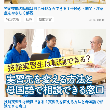
特定技能の転職は同じ分野ならできる？手続き・期間・注意
点をやさしく解説
お肉のパック詰め作業/t03_01238
特定技能
転職
技能実習
2026.08.01
急募
工場内で、お肉の加工・パック詰め作業をお任せしま
す。 焼肉屋やスーパ…
長期（3ヶ月以上）
時給1,100円
熊本県熊本市南区
気になる
かるーい発泡スチロール製品の検査と箱詰め/y04_
00079
嬉しい土日祝お休み！カンタン軽作業！かるーい発泡ス
チロール製品なので…
技能実習生は転職できる？実習先を変える方法と母国語で相
談できる窓口
長期（3ヶ月以上）