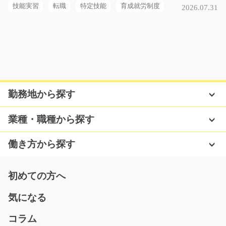
時給1050円～
技能実習
転職
特定技能
育成就労制度
2026.07.31
栃木県小山市
気になる
倉庫内でのピッキングや仕分け作業/y03_00537
勤務地から探す
急募
大手スーパーなどで扱っている商品のピッキングや仕分
業種・職種から探す
けをしてもらうお仕…
短期（3ヶ月以内）
働き方から探す
時給1000円～
佐賀県三養基郡基山町
初めての方へ
気になる
気になる
コラム