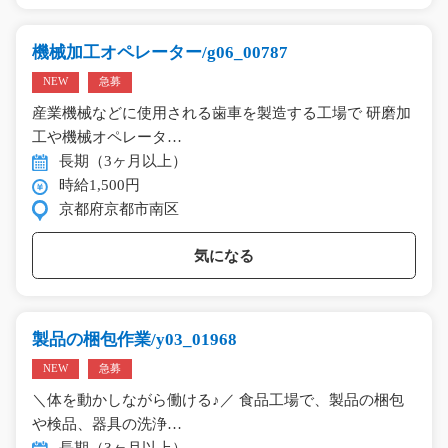
機械加工オペレーター/g06_00787
NEW
急募
産業機械などに使用される歯車を製造する工場で 研磨加
工や機械オペレータ…
長期（3ヶ月以上）
時給1,500円
京都府京都市南区
気になる
製品の梱包作業/y03_01968
NEW
急募
＼体を動かしながら働ける♪／ 食品工場で、製品の梱包
や検品、器具の洗浄…
長期（3ヶ月以上）