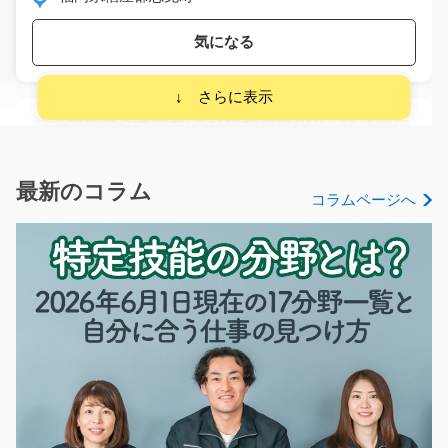
気になる
施設内での介護補助(未経験無資格OK)/y03_00962
無資格・未経験の方もOK！選べるお休み！先ずは出来る
ことから一緒に覚え…
最新のコラム
コラムページへ
長期（3ヶ月以上）
時給1000円～
福岡県福津市
気になる
プラスチック製品の製造とリフト作業/g01_01084
急募