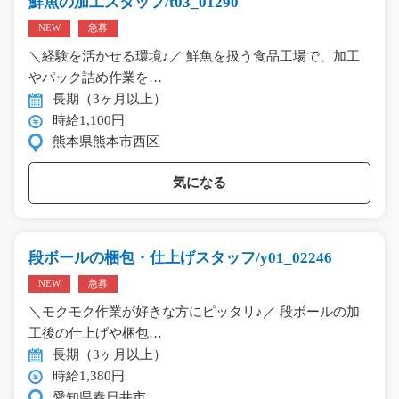
鮮魚の加工スタッフ/t03_01290
NEW
急募
＼経験を活かせる環境♪／ 鮮魚を扱う食品工場で、加工
やパック詰め作業を…
長期（3ヶ月以上）
時給1,100円
熊本県熊本市西区
気になる
段ボールの梱包・仕上げスタッフ/y01_02246
NEW
急募
＼モクモク作業が好きな方にピッタリ♪／ 段ボールの加
工後の仕上げや梱包…
長期（3ヶ月以上）
時給1,380円
愛知県春日井市