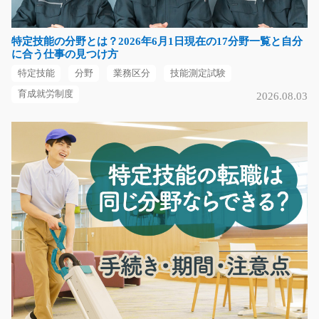
長期（3ヶ月以上）
時給1100円
特定技能の分野とは？2026年6月1日現在の17分野一覧と自分
群馬県太田市
に合う仕事の見つけ方
特定技能
分野
業務区分
技能測定試験
気になる
育成就労制度
2026.08.03
印刷物の目視チェックや袋詰め/y03_00689
急募
機械から出てくる印刷物にズレがないかなどをチェック
してもらうお仕事で…
短期（3ヶ月以内）
時給1000円～
福岡県朝倉市
気になる