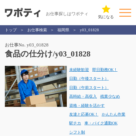
お仕事探しはワポティ
気になる
トップ
お仕事検索
福岡県
y03_01828
お仕事No. y03_01828
食品の仕分け/y03_01828
未経験歓迎
即日勤務OK！
日勤（午後スタート）
日勤（午前スタート）
高時給・高収入
残業少なめ
資格・経験を活かす
友達と応募OK！
かんたん作業
駅チカ
車・バイク通勤OK
シフト制