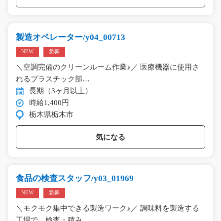
製造オペレーター/y04_00713
NEW
急募
＼空調完備のクリーンルーム作業♪／ 医療機器に使用さ
れるプラスチック部…
長期（3ヶ月以上）
時給1,400円
栃木県栃木市
気になる
食品の検査スタッフ/y03_01969
NEW
急募
＼モクモク集中できる製造ワーク♪／ 調味料を製造する
工場で、検査・積み…