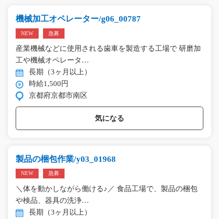
機械加工オペレーター/g06_00787
NEW
急募
産業機械などに使用される歯車を製造する工場で 研磨加
工や機械オペレータ…
長期（3ヶ月以上）
時給1,500円
京都府京都市南区
気になる
製品の梱包作業/y03_01968
NEW
急募
＼体を動かしながら働ける♪／ 食品工場で、製品の梱包
や検品、器具の洗浄…
長期（3ヶ月以上）