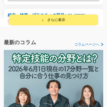
組立 検査 プラスチック部品/y03_00983
急募
長期のお仕事！腰を据えて安定して働きたい方にピッタ
リ☆軽いプラスチック…
長期（3ヶ月以上）
最新のコラム
コラムページへ
時給1100円～1200円
福岡県宗像市
気になる
倉庫内で仕分け・ピッキング作業！/y02_00923
急募
倉庫内でのピッキング・仕分け作業(^O^)資格・経験は一
切必要ありません。…