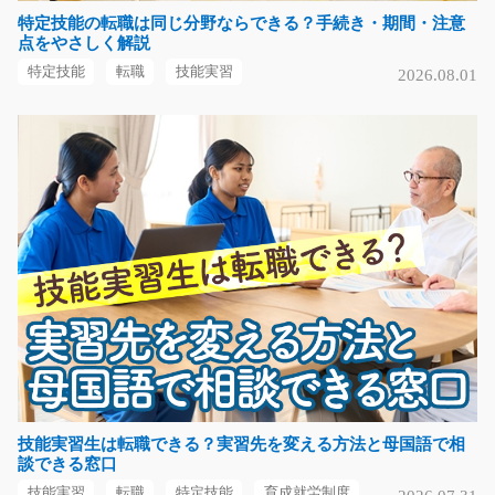
特定技能の転職は同じ分野ならできる？手続き・期間・注意
軽作業/y02_01191
点をやさしく解説
ラインで流れてきた電子基板をコテでハンダ修正するお
特定技能
転職
技能実習
2026.08.01
仕事です◎ ハンダ経…
長期（3ヶ月以上）
時給1100円
群馬県伊勢崎市
気になる
建材の製造作業/g05_00904
高時給！建設資材の製造のお仕事！ フォークリフト作業
有り◎ ＜仕事内容…
長期（3ヶ月以上）
時給1600円
技能実習生は転職できる？実習先を変える方法と母国語で相
談できる窓口
神奈川県横浜市金沢区
技能実習
転職
特定技能
育成就労制度