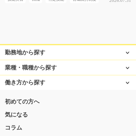
2026.07.31
気になる
自動車部品の検査と加工/g05_00177
未経験からスタートできるお仕事です！自動車部品の検
査と加工のお仕事を…
勤務地から探す
長期（3ヶ月以上）
時給1200円
業種・職種から探す
神奈川県横浜市都筑区
働き方から探す
気になる
初めての方へ
箱詰め作業 ホームセンターでお菓子詰め/y08_00
気になる
591
急募
コラム
主にホームセンターの商品を発送できるように包装紙で