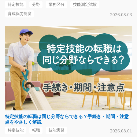
特定技能
分野
業務区分
技能測定試験
京都府京都市南区
育成就労制度
2026.08.03
気になる
グループホームでの介護のお仕事/g04_00585
急募
ご利用者様とレクリエーションをして仲を深めたり、お
散歩に行ったり！資…
長期（3ヶ月以上）
時給1200円～時給1500円
滋賀県大津市
気になる
特定技能の転職は同じ分野ならできる？手続き・期間・注意
点をやさしく解説
特定技能
転職
技能実習
2026.08.01
短期のお仕事 医薬品のリフトで仕分け作業/y01_