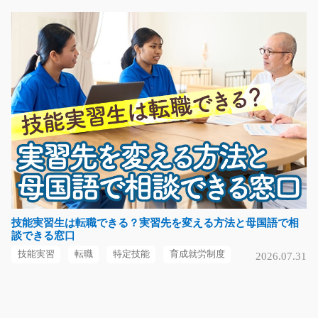
01950
急募
６月中旬から８月中旬までの短期のお仕事！ リフト経験
者歓迎！大手医…
短期（3ヶ月以内）
時給1600円
愛知県知多郡武豊町
気になる
自動車部品の解体・洗浄・加工作業のお仕事/y04_
00507
空調が完備の自動車工場でのお仕事です！自動車部品の
技能実習生は転職できる？実習先を変える方法と母国語で相
談できる窓口
解体や洗浄・加工が…
長期（3ヶ月以上）
技能実習
転職
特定技能
育成就労制度
2026.07.31
時給1350円
栃木県河内郡上三川町