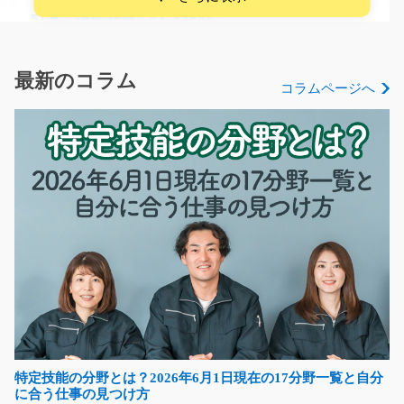
配送・運搬業務/g04_02500
急募
＼中型免許活かせます＊随時職場見学開催中♪／ 4トント
最新のコラム
コラムページへ
ラックを使用した配…
長期（3ヶ月以上）
時給1,400円
滋賀県守山市
気になる
手芸用品の入出庫作業/g06_00534
急募
リーチ式リフトを使った手芸用品の入出庫や棚入れ作
業！ 1日の半分はリフ…
特定技能の分野とは？2026年6月1日現在の17分野一覧と自分
長期（3ヶ月以上）
に合う仕事の見つけ方
時給1400円～1750円