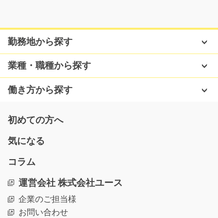
気になる
勤務地から探す
化学製品の製造のお仕事/g05_00336
急募
業種・職種から探す
交替制で稼げます！カンタン軽作業◎ポリエチレンの製
品の製造のお仕事をお…
働き方から探す
長期（3ヶ月以上）
時給1350～1688円
初めての方へ
神奈川県平塚市
気になる
気になる
コラム
運営会社 株式会社ユース
カードの検査・箱詰めスタッフ/g06_00653
急募
企業のご担当様
お問い合わせ
＼ネイルOK・髪型自由で自分らしく働ける☆／ 印刷工