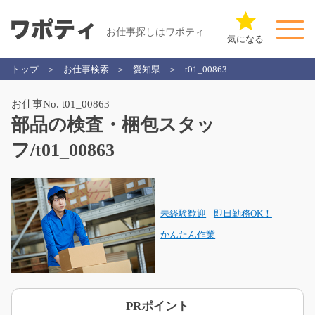
お仕事探しはワポティ
気になる
トップ
お仕事検索
愛知県
t01_00863
お仕事No. t01_00863
部品の検査・梱包スタッ
フ/t01_00863
未経験歓迎
即日勤務OK！
かんたん作業
PRポイント