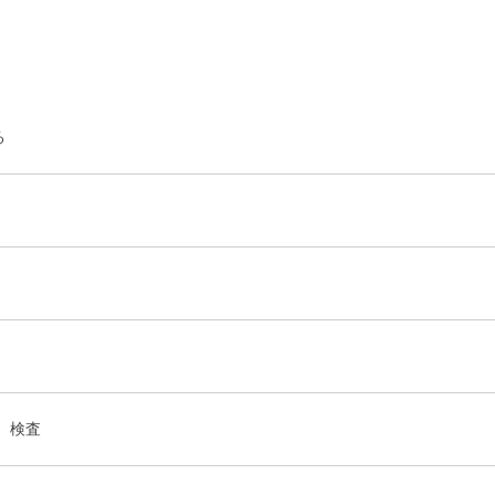
る
、検査