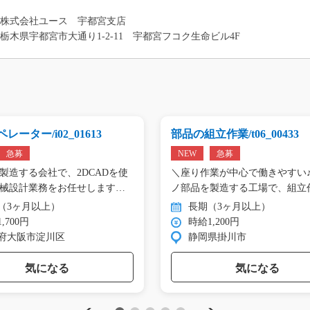
株式会社ユース 宇都宮支店
栃木県宇都宮市大通り1-2-11 宇都宮フコク生命ビル4F
レーター/i02_01613
部品の組立作業/t06_00433
急募
NEW
急募
製造する会社で、2DCADを使
＼座り作業が中心で働きやすい♪
械設計業務をお任せします。
ノ部品を製造する工場で、組立
（3ヶ月以上）
長期（3ヶ月以上）
,700円
時給1,200円
府大阪市淀川区
静岡県掛川市
気になる
気になる