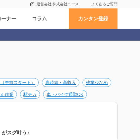
運営会社 株式会社ユース
よくあるご質問
コーナー
コラム
カンタン登録
勤（午前スタート）
高時給・高収入
残業少なめ
たん作業
駅チカ
車・バイク通勤OK
」がスグ叶う♪