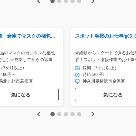
Previous
Next
1
2
3
4
5
業 倉庫でマスクの梱包ス
スポット溶接のお仕事/g05_00
08_01246
品のマスクのカンタンな梱包
未経験からスタートできるお仕
(^_-)-☆見学してからの返事
す！スポット溶接作業のお仕事
い…
（3ヶ月以上）
長期（3ヶ月以上）
100円～
時給1200円
県北九州市若松区
神奈川県横浜市金沢区
気になる
気になる
Previous
Next
1
2
3
4
5