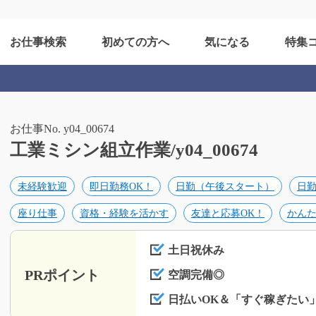
お仕事検索
初めての方へ
気になる
特集
お仕事No. y04_00674
工業ミシン組立作業/y04_00674
未経験歓迎
即日勤務OK！
日勤（午後スタート）
日
座り仕事
資格・経験を活かす
友達と応募OK！
かん
土日祝休み
PRポイント
空調完備◎
日払いOK＆「すぐ稼ぎたい