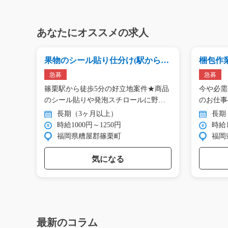
あなたにオススメの求人
タミ
果物のシール貼り仕分け(駅から徒
梱包作
歩5分)/y03_00774
タッフ/y
急募
急募
てきた
篠栗駅から徒歩5分の好立地案件★商品
今や必需
た…
のシール貼りや発泡スチロールに野
のお仕事
菜…
も…
長期（3ヶ月以上）
長期
時給1000円～1250円
時給1
福岡県糟屋郡篠栗町
福岡
気になる
最新のコラム