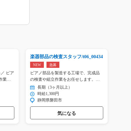
楽器部品の検査スタッフ/t06_00434
プリン
01809
NEW
急募
NEW
／ ピア
ピアノ部品を製造する工場で、完成品
＼手の
作業…
の検査や組立作業をお任せします。
タン作
目…
長期（3ヶ月以上）
長
時給1,300円
時
静岡県磐田市
群
気になる