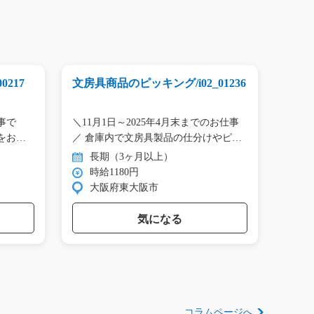
217
文房具商品のピッキング/i02_01236
板に
んたん
急募
事で
＼11月1日～2025年4月末までのお仕事
【長
をお願
／ 倉庫内で文房具製品の仕分けやピ
貼り
ッ…
す…
長期（3ヶ月以上）
長
時給1180円
時
大阪府東大阪市
群
気になる
コラムページへ