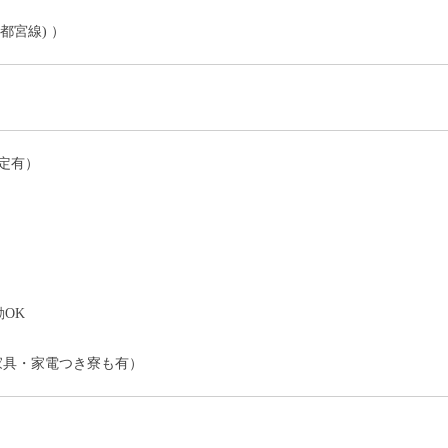
都宮線) ）
定有）
）
OK
家具・家電つき寮も有）