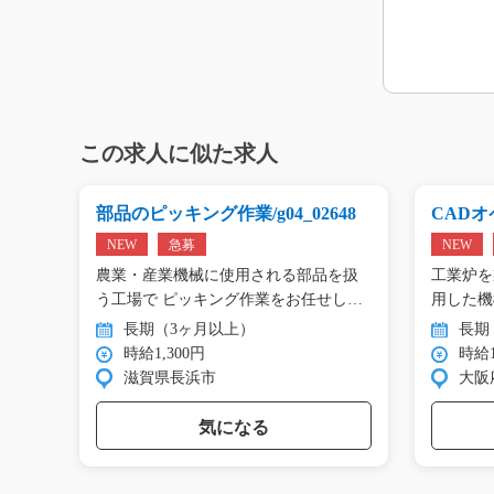
この求人に似た求人
g0
部品のピッキング作業/g04_02648
CADオペ
NEW
急募
NEW
エアコ
農業・産業機械に使用される部品を扱
工業炉を
工…
う工場で ピッキング作業をお任せし
用した機
ま…
…
長期（3ヶ月以上）
長期
時給1,300円
時給1
滋賀県長浜市
大阪
気になる