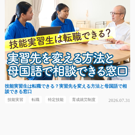
長期（3ヶ月以上）
時給1200円～
山口県山口市
気になる
オフィスビル内でのカンタンな清掃作業/y03_0061
7
急募
未経験の方も大歓迎！オフィスビル内の清掃業務！週3日
～勤務可能です！社…
技能実習生は転職できる？実習先を変える方法と母国語で相
談できる窓口
長期（3ヶ月以上）
時給1100円
技能実習
転職
特定技能
育成就労制度
2026.07.31
福岡県福岡市中央区
気になる