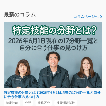
7
急募
手のひらサイズの小さな自動車部品をプレス加工をお任
最新のコラム
コラムページへ
せします♪機会にセッ…
長期（3ヶ月以上）
時給1100円～
福岡県北九州市戸畑区
気になる
メッキ部品の検査/y01_01362
急募
☆未経験の方も大歓迎☆工場内でのメッキ部品の目視検
査のお仕事です！！傷…
特定技能の分野とは？2026年6月1日現在の17分野一覧と自分
長期（3ヶ月以上）
に合う仕事の見つけ方
時給1120円～
特定技能
分野
業務区分
技能測定試験
愛知県名古屋市港区