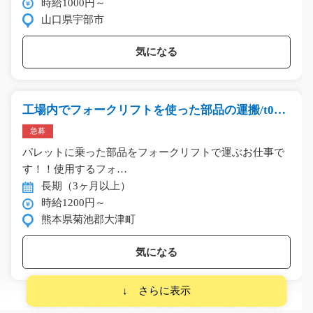
時給1000円～
山口県宇部市
気になる
工場内でフォークリフトを使った部品の運搬/t03_
00092
急募
パレットに乗った部品をフォークリフトで運ぶお仕事で
す！！使用するフォ…
長期（3ヶ月以上）
時給1200円～
熊本県菊池郡大津町
気になる
自動車部品の簡単なプレス加工のお仕事/y08_0118