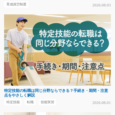
育成就労制度
2026.08.03
気になる
フィルター製品の組立(未経験の方も歓迎)/y11_00
146
★稼げる交替制★フィルター製品の組み立てと検査をお
願いします★正社員登用…
長期（3ヶ月以上）
時給1100～1375円
長野県諏訪市
気になる
特定技能の転職は同じ分野ならできる？手続き・期間・注意
点をやさしく解説
工場内のリフトオペレーターのお仕事/y08_00767
特定技能
転職
技能実習
2026.08.01
【資格を活かしたい方必見！】工場内でのフォークリフ
ト作業！フォークリ…