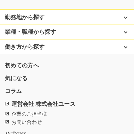
稼げる夜勤専属 カーナビの組み立てや検査/y11_
勤務地から探す
00380
急募
急募☆夜勤専属☆高時給案件★電動ドライバーを使用し
業種・職種から探す
たカーナビゲーションの…
長期（3ヶ月以上）
働き方から探す
時給1250円～1563円
長野県伊那市
初めての方へ
気になる
気になる
コラム
一般事務/y08_01746
運営会社 株式会社ユース
急募
企業のご担当様
【急募】【高時給】◇事務職希望の方必見♪◇製造業の会
お問い合わせ
社でお客様のお電話対…
長期（3ヶ月以上）