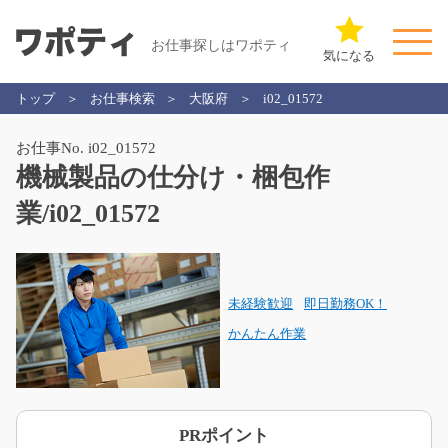
お仕事探しはワポティ
気になる
トップ
お仕事検索
大阪府
i02_01572
お仕事No. i02_01572
機械製品の仕分け・梱包作
業/i02_01572
未経験歓迎
即日勤務OK！
かんたん作業
PRポイント