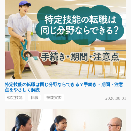
倉庫内での化粧品のピッキング作業/y08_01059
急募
☆未経験の方も活躍中＆担当者オススメ☆倉庫内で化粧
品のピッキングのお仕…
長期（3ヶ月以上）
時給1000円～
福岡県行橋市
気になる
特定技能の転職は同じ分野ならできる？手続き・期間・注意
点をやさしく解説
部品加工スタッフ/g01_02171
特定技能
転職
技能実習
2026.08.01
急募
＼工場内で自動車部品の加工業務を担当／ 両手で持てる
サイズの部品を、エ…
長期（3ヶ月以上）