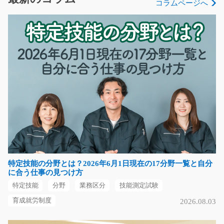
コラムページへ
長期（3ヶ月以上）
時給1200円～
福岡県福岡市東区
気になる
ゴム製品の検査作業/t01_00826
急募
自動車部品として使用されるゴム製品の検査作業を行い
ます。 扱う製品はゴ…
長期（3ヶ月以上）
特定技能の分野とは？2026年6月1日現在の17分野一覧と自分
時給1140円
に合う仕事の見つけ方
愛知県豊明市
特定技能
分野
業務区分
技能測定試験
気になる
育成就労制度
2026.08.03