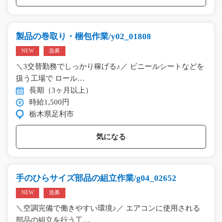
製品の巻取り・梱包作業/y02_01808
NEW
急募
＼3交替勤務でしっかり稼げる♪／ ビニールシートなどを
扱う工場で ロール…
長期（3ヶ月以上）
時給1,500円
栃木県足利市
気になる
手のひらサイズ部品の組立作業/g04_02652
NEW
急募
＼空調完備で働きやすい環境♪／ エアコンに使用される
部品の組立を行う工…