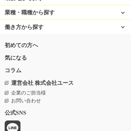
00711
急募
業種・職種から探す
随時職場見学会開催中の職場になります！！未経験の方
も大歓迎の高時給案…
働き方から探す
長期（3ヶ月以上）
時給1200円
初めての方へ
岐阜県揖斐郡揖斐川町
気になる
気になる
コラム
運営会社 株式会社ユース
食品の検品やラベルの発行する作業/y03_01135
急募
企業のご担当様
お問い合わせ
原料を検品したり、ラベルの発行をするだけ！！業務に
慣れてきたらフォー…
公式SNS
長期（3ヶ月以上）
時給1250円~
福岡県糟屋郡久山町