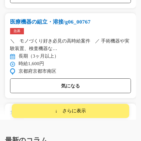
医療機器の組立・溶接/g06_00767
急募
＼ モノづくり好き必見の高時給案件 ／ 手術機器や実
験装置、検査機器な…
長期（3ヶ月以上）
時給1,600円
京都府京都市南区
気になる
倉庫内でフォークリフトのお仕事です/y03_01144
急募
担当者オススメの案件です(*^^)v経験・スキルを活かし
たい方・チャレンジ…
最新のコラム