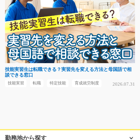
時給1,300円
岐阜県養老郡養老町
気になる
食品製造工場での具材の投入/g02_00380
急募
《春巻き製造の新工場でのお仕事です♪》 ☆オープニン
技能実習生は転職できる？実習先を変える方法と母国語で相
談できる窓口
グ工場なのでスタート…
長期（3ヶ月以上）
技能実習
転職
特定技能
育成就労制度
2026.07.31
時給1250円
埼玉県比企郡川島町
気になる
勤務地から探す
空調完備の職場でのかるい部品の組付け作業/g01_