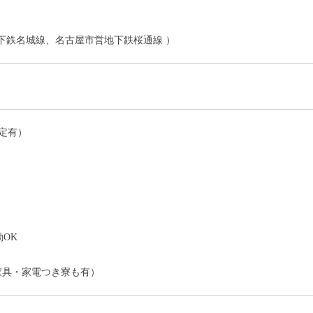
下鉄名城線、名古屋市営地下鉄桜通線 ）
定有）
）
OK
家具・家電つき寮も有）