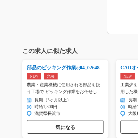
この求人に似た求人
g0
部品のピッキング作業/g04_02648
CADオペ
NEW
急募
NEW
エアコ
農業・産業機械に使用される部品を扱
工業炉を
工…
う工場で ピッキング作業をお任せし
用した機
ま…
…
長期（3ヶ月以上）
長期
時給1,300円
時給1
滋賀県長浜市
大阪
気になる