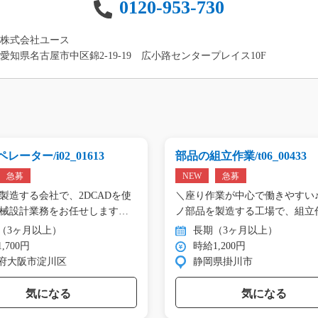
0120-953-730
株式会社ユース
愛知県名古屋市中区錦2-19-19 広小路センタープレイス10F
レーター/i02_01613
部品の組立作業/t06_00433
急募
NEW
急募
製造する会社で、2DCADを使
＼座り作業が中心で働きやすい♪
械設計業務をお任せします。
ノ部品を製造する工場で、組立
（3ヶ月以上）
長期（3ヶ月以上）
,700円
時給1,200円
府大阪市淀川区
静岡県掛川市
気になる
気になる