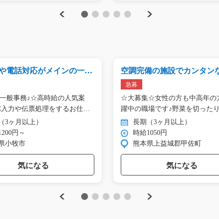
Previous
Next
1
2
3
4
5
力や電話対応がメインの一般
空調完備の施設でカンタン
_00743
補助/t03_00111
急募
一般事務♪☆高時給の人気案
☆大募集☆女性の方も中高年の
C入力や伝票処理をするお仕事
躍中の職場です♪野菜を切った
ず…
（3ヶ月以上）
長期（3ヶ月以上）
200円～
時給1050円
県小牧市
熊本県上益城郡甲佐町
気になる
気になる
Previous
Next
1
2
3
4
5