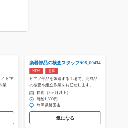
楽器部品の検査スタッフ/t06_00434
プリン
01809
NEW
急募
NEW
／ ピア
ピアノ部品を製造する工場で、完成品
＼手の
作業…
の検査や組立作業をお任せします。
タン作
目…
長期（3ヶ月以上）
長
時給1,300円
時
静岡県磐田市
群
気になる