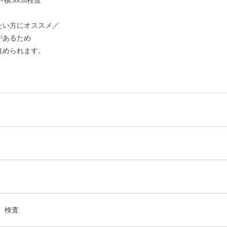
×横50cm程度
たい方にオススメ／
があるため
進められます。
、検査