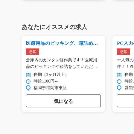
あなたにオススメの求人
医療用品のピッキング、箱詰め作
PC入
業/y03_01332
事務/y01
急募
急募
電話
倉庫内のカンタン軽作業です！医療用
☆人気の
き、
品のピッキングや箱詰をしていただ
件！！P
き…
です…
長期（3ヶ月以上）
長期
時給1100円～
時給1
福岡県福岡市東区
愛知
気になる