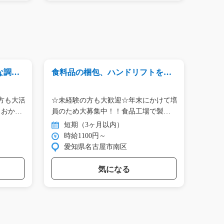
な調理
食料品の梱包、ハンドリフトを使
半導体
った運搬/y01_01237
急募
方も大活
☆未経験の方も大歓迎☆年末にかけて増
今注目
りおか
員のため大募集中！！食品工場で製
の簡
造…
短期（3ヶ月以内）
長
時給1100円～
時
愛知県名古屋市南区
熊
気になる