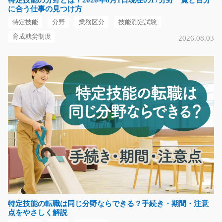
特定技能の分野とは？2026年6月1日現在の17分野一覧と自分
福岡県北九州市小倉南区
に合う仕事の見つけ方
特定技能
分野
業務区分
技能測定試験
気になる
育成就労制度
2026.08.03
卓上製品のかんたん組み立て作業/y02_01288
急募
＼＼＼人気案件再登場／／／ 製造未経験の方も即戦力と
して活躍すること間…
長期（3ヶ月以上）
時給1300円
群馬県前橋市
気になる
特定技能の転職は同じ分野ならできる？手続き・期間・注意
ユニットバスの梱包/g05_00860
点をやさしく解説
急募