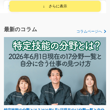
加工製造スタッフ/y04_00705
急募
＼経験を活かして活躍できる／ PC用アルミディスクの加
工製造業務です。大…
最新のコラム
コラムページへ
長期（3ヶ月以上）
時給1,500～1,875円
栃木県真岡市
気になる
倉庫内での飲料水のピッキング作業スタッフ/y08_
00272
コンビニで見かける飲料水の入荷チェックや本数確認★
伝票を見ながらハンデ…
長期（3ヶ月以上）
時給1000円～