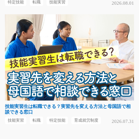
特定技能
転職
技能実習
2026.08.01
＼木の箱を作っている工場での材料準備のお仕事になり
ます！／ ～*～*…
長期（3ヶ月以上）
時給1700円
東京都大田区
気になる
アメニティーグッズの梱包作業/i02_01478
急募
物流倉庫内で、アメニティーグッズや化粧品のピッキン
グ・梱包作業をお任…
技能実習生は転職できる？実習先を変える方法と母国語で相
談できる窓口
長期（3ヶ月以上）
時給1,300円
技能実習
転職
特定技能
育成就労制度
2026.07.31
大阪府大阪市東淀川区