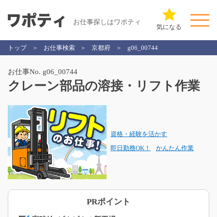
お仕事探しはワポティ
気になる
トップ
お仕事検索
京都府
g06_00744
お仕事No. g06_00744
クレーン部品の溶接・リフト作業
資格・経験を活かす
即日勤務OK！
かんたん作業
PRポイント