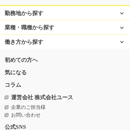
アルミ製品を液体に浸けたり拭いたり/g02_00082
勤務地から探す
急募
未経験から始められる工場内でのカンタン作業♪アルミ製
業種・職種から探す
品を液体に浸してス…
長期（3ヶ月以上）
働き方から探す
時給1300円～
埼玉県戸田市
初めての方へ
気になる
気になる
コラム
ナースコールの組立・目視検査/y02_00018
運営会社 株式会社ユース
急募
企業のご担当様
きれいな工場内でのラクラク軽作業です！未経験からで
お問い合わせ
も安心の職場です◎難…
長期（3ヶ月以上）
公式SNS
時給1050円～