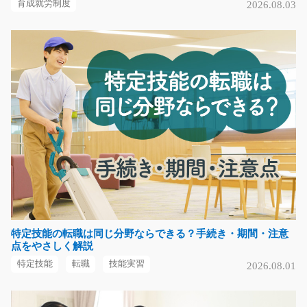
育成就労制度
2026.08.03
車部品のプレス加工/y04_00702
急募
＼ 未経験から始められるプレス加工作業をお任せ ／
車のエンジンやハン…
長期（3ヶ月以上）
時給1,250～1,563円
栃木県矢板市
気になる
特定技能の転職は同じ分野ならできる？手続き・期間・注意
金型でプレスするお仕事！！/g04_01708
点をやさしく解説
急募
特定技能
転職
技能実習
2026.08.01
簡単！！未経験の方も大活躍中！樹脂の歯車を作るお仕
事の募集♪二交替制の…