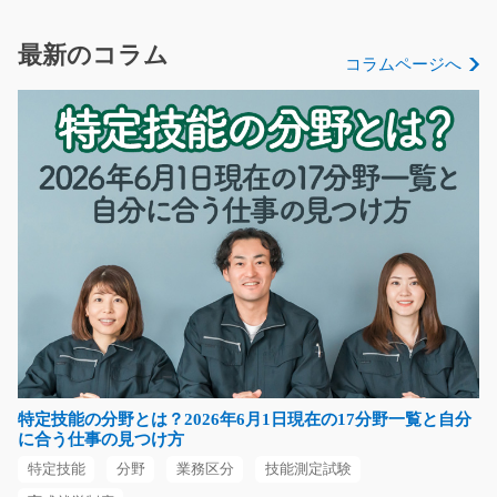
駅から歩いて5分！空調完備のリネン工場での作業となり
ます！洗濯は大きな…
最新のコラム
コラムページへ
長期（3ヶ月以上）
時給1160円～
大阪府大阪市北区
気になる
地元の有名店舗での唐揚げの販売のお仕事/y08_00
614
ショッピングモール内での唐揚げの販売接客をお願い致
します♪小さいブース…
長期（3ヶ月以上）
時給1000円～
特定技能の分野とは？2026年6月1日現在の17分野一覧と自分
福岡県行橋市
に合う仕事の見つけ方
特定技能
分野
業務区分
技能測定試験
気になる