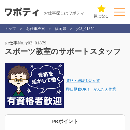
お仕事探しはワポティ
気になる
トップ
お仕事検索
福岡県
y03_01879
お仕事No. y03_01879
スポーツ教室のサポートスタッフ
資格・経験を活かす
即日勤務OK！
かんたん作業
PRポイント