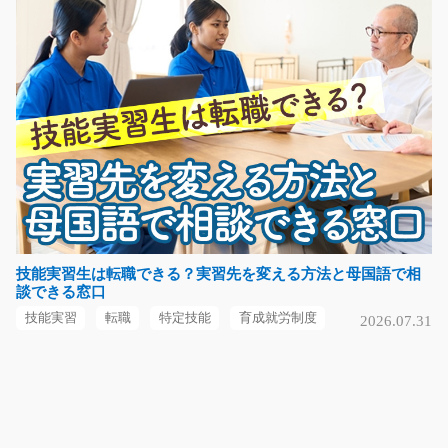
長期（3ヶ月以上）
時給1500～1875円
滋賀県米原市
気になる
商品の仕分け・ピッキング/t03_01103
急募
【急募】かんたん！！ チルド商品の仕分け・ピッキング
作業をお任せし…
技能実習生は転職できる？実習先を変える方法と母国語で相
談できる窓口
長期（3ヶ月以上）
時給1000円
技能実習
転職
特定技能
育成就労制度
2026.07.31
熊本県上益城郡嘉島町
気になる