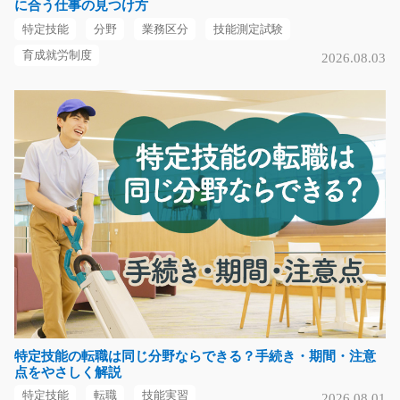
に合う仕事の見つけ方
時給1300円～
特定技能
分野
業務区分
技能測定試験
静岡県周智郡森町
育成就労制度
2026.08.03
気になる
NC機械を使って自動車部品の機械操作/t01_00169
【担当者オススメ】手のひらサイズ部品を機械にセット
してボタンを押すだ…
長期（3ヶ月以上）
時給1100円～時給1375円
愛知県豊明市
気になる
特定技能の転職は同じ分野ならできる？手続き・期間・注意
点をやさしく解説
未経験の方も活躍できる小物部品の機械加工/t01_
特定技能
転職
技能実習
2026.08.01