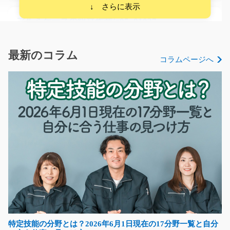
アルミケースの組立作業/g05_01027
急募
＼残業ほぼなし＊未経験の方もスタートしやすい軽作業
最新のコラム
コラムページへ
／ 工場内でアルミケ…
長期（3ヶ月以上）
時給1,350円
神奈川県伊勢原市
気になる
小物部品の機械に流すだけ 自動加工/t06_00156
急募
未経験の方も大歓迎★部品を機械に流せば自動加工して
いくお仕事です♪森と…
特定技能の分野とは？2026年6月1日現在の17分野一覧と自分
長期（3ヶ月以上）