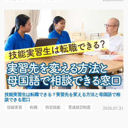
00194
◇弊社スタッフさん活躍中◇手のひらサイズの部品を機
械にセットしてボタン…
長期（3ヶ月以上）
時給1100円～
愛知県大府市
気になる
機械オペレーターとマシンメンテナンス/y02_0103
0
急募
『機械にセットしてボタンを押すだけ』機械に部品を並
べてセットしたらボ…
技能実習生は転職できる？実習先を変える方法と母国語で相
談できる窓口
長期（3ヶ月以上）
時給1100円
技能実習
転職
特定技能
育成就労制度
2026.07.31
群馬県藤岡市
気になる