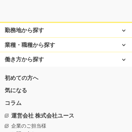
鍍金製品を持ち上げて運ぶお仕事！/y02_01238
勤務地から探す
急募
高崎市の工場で機械から出てきた鍍金製品を手で持って
業種・職種から探す
工場内の決められた…
長期（3ヶ月以上）
働き方から探す
時給1300円
群馬県高崎市
初めての方へ
気になる
気になる
コラム
フォークで入出庫作業/g05_00894
運営会社 株式会社ユース
高時給◎残業少なめ！バランスの取れた働き方を提供す
企業のご担当様
る職場です！ ＜お仕…