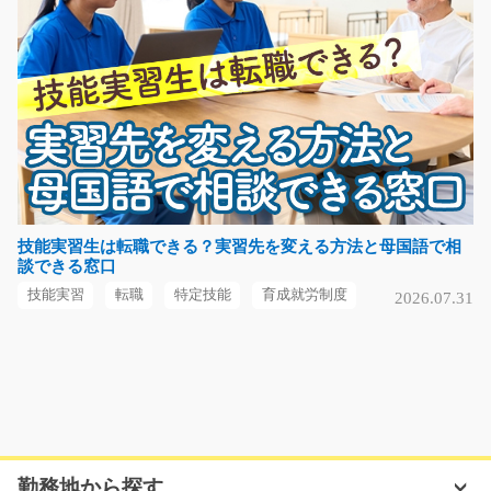
気になる
フォークリフトで野菜の荷下ろし/t06_00332
急募
～倉庫内で野菜の荷下ろし・仕分けを中心に行うお仕事
～ カウンターリフ…
長期（3ヶ月以上）
技能実習生は転職できる？実習先を変える方法と母国語で相
談できる窓口
時給1241円
静岡県榛原郡吉田町
技能実習
転職
特定技能
育成就労制度
2026.07.31
気になる
金属製品の機械加工とリフト運搬/y01_01132
急募
勤務地から探す