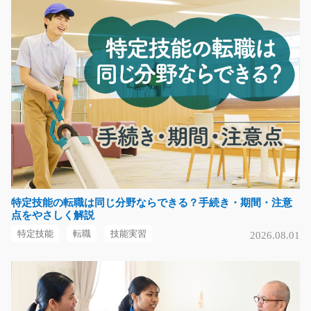
リフトを使った入出荷作業/i01_00818
急募
リフト作業半分、軽作業半分！ フィルム巻きなど出荷準
備とリフトを使った…
長期（3ヶ月以上）
時給1300円
三重県鈴鹿市
気になる
特定技能の転職は同じ分野ならできる？手続き・期間・注意
モバイル関連機器のサポート、販売/g05_00030
点をやさしく解説
スマートフォンの知識がない方・販売経験がない方も大
特定技能
転職
技能実習
2026.08.01
歓迎！モバイル関連…
長期（3ヶ月以上）
時給1300円
神奈川県横浜市港北区