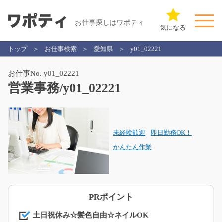
お仕事探しはワポティ
気になる
トップ
お仕事検索
愛知県
y01_02221
お仕事No. y01_02221
営業事務/y01_02221
未経験歓迎
即日勤務OK！
かんたん作業
PRポイント
土日祝休み☆髪色自由☆ネイルOK