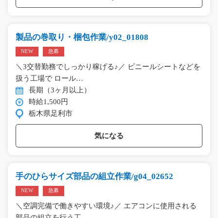
製品の巻取り・梱包作業/y02_01808
NEW
急募
＼3交替勤務でしっかり稼げる♪／ ビニールシートなどを
扱う工場で ロール…
長期（3ヶ月以上）
時給1,500円
栃木県足利市
気になる
手のひらサイズ部品の組立作業/g04_02652
NEW
急募
＼空調完備で働きやすい環境♪／ エアコンに使用される
部品の組立を行う工…