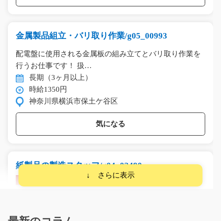
金属製品組立・バリ取り作業/g05_00993
配電盤に使用される金属板の組み立てとバリ取り作業を
行うお仕事です！ 扱…
長期（3ヶ月以上）
時給1350円
神奈川県横浜市保土ケ谷区
気になる
紙製品の製造スタッフ/g04_02490
急募
紙コップ製造工場での製造補助・検査業務です。 紙コッ
プの胴体部分をプレ…
長期（3ヶ月以上）