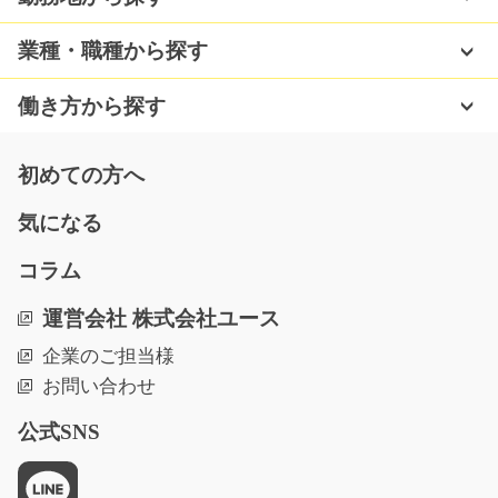
プレス機で製品を加工したり、有資格者は製品を所定の
場所までリフトで運…
業種・職種から探す
長期（3ヶ月以上）
時給1250円～1563円
働き方から探す
愛知県名古屋市南区
気になる
初めての方へ
気になる
施設利用者の入浴補助/g01_01695
コラム
急募
運営会社 株式会社ユース
人気のエリアで高時給！介護施設での入浴のお手伝い♪社
企業のご担当様
会保険完備！！長期…
お問い合わせ
長期（3ヶ月以上）
時給1300円
公式SNS
岐阜県岐阜市
気になる