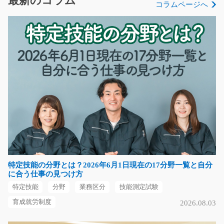
最新のコラム
コラムページへ
時給1,300円
滋賀県愛知郡愛荘町
気になる
飴の製造/t03_01120
急募
★帰ってきたアノ案件★ 人気企業のお仕事！ 工場内での
飴の製造をお任…
長期（3ヶ月以上）
時給1150円
特定技能の分野とは？2026年6月1日現在の17分野一覧と自分
熊本県熊本市南区
に合う仕事の見つけ方
特定技能
分野
業務区分
技能測定試験
気になる
育成就労制度
2026.08.03