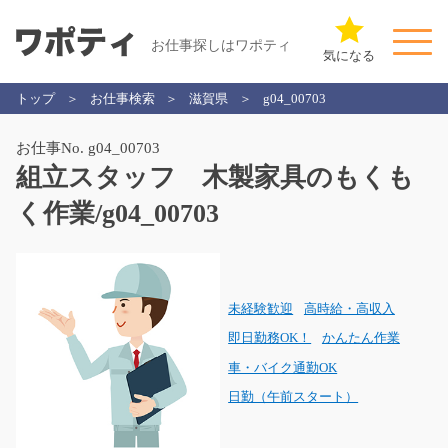
お仕事探しはワポティ
気になる
トップ
お仕事検索
滋賀県
g04_00703
お仕事No. g04_00703
組立スタッフ 木製家具のもくも
く作業/g04_00703
未経験歓迎
高時給・高収入
即日勤務OK！
かんたん作業
車・バイク通勤OK
日勤（午前スタート）