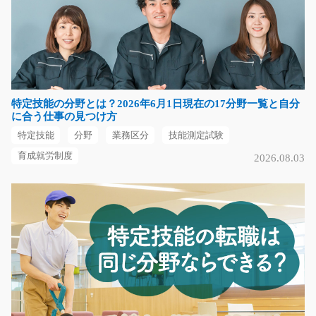
プラスチックの検査作業/t03_00831
急募
工場内で半導体製造装置に使用する チューブの射出成型
作業や検査をお任せ…
特定技能の分野とは？2026年6月1日現在の17分野一覧と自分
長期（3ヶ月以上）
に合う仕事の見つけ方
時給1100円～時給1375円
特定技能
分野
業務区分
技能測定試験
熊本県合志市
育成就労制度
2026.08.03
気になる
商品の仕分けやピッキング/y03_00906
☆夜勤でお仕事をお探しの方必見☆台車を押しながら配
送先ごとに商品を仕分…
長期（3ヶ月以上）
時給1000円～時給1250円