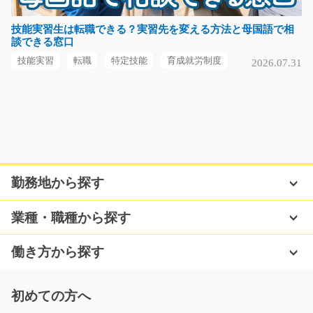
急募
工場で金属製品の製造の機械オペレーターのお仕事をや
技能実習生は転職できる？実習先を変える方法と母国語で相
談できる窓口
っていただきます！…
長期（3ヶ月以上）
技能実習
転職
特定技能
育成就労制度
2026.07.31
時給1350円
群馬県太田市
気になる
勤務地から探す
製品にシールを貼る簡単なお仕事/y03_01123
急募
業種・職種から探す
☆担当者オススメ☆製品にシールを貼るだけの簡単作
業！！未経験の方もすぐ…
働き方から探す
長期（3ヶ月以上）
時給1200円～時給1500円
初めての方へ
福岡県久留米市