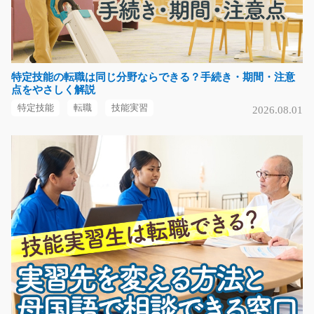
福岡県三井郡大刀洗町
気になる
特定技能の転職は同じ分野ならできる？手続き・期間・注意
点をやさしく解説
電子機器の組立や検査や部品のピッキング/y01_00
特定技能
転職
技能実習
2026.08.01
575
急募
【電子機器の手作業での組付けや電動ドライバーを使っ
た組立、目視による…
長期（3ヶ月以上）
時給1077円～
愛知県名古屋市南区
気になる
金属製品の機械オペレーターのお仕事/y02_01386