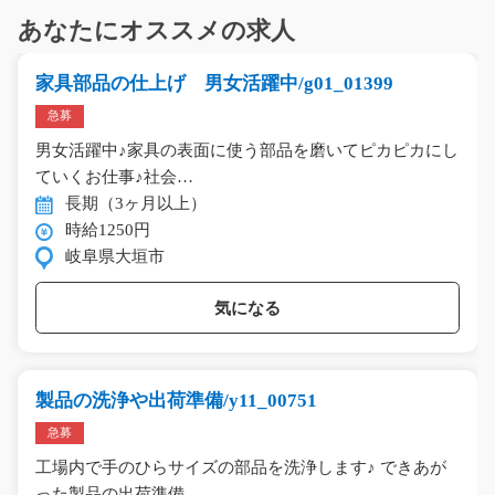
あなたにオススメの求人
家具部品の仕上げ 男女活躍中/g01_01399
急募
男女活躍中♪家具の表面に使う部品を磨いてピカピカにし
ていくお仕事♪社会…
長期（3ヶ月以上）
時給1250円
岐阜県大垣市
気になる
製品の洗浄や出荷準備/y11_00751
急募
工場内で手のひらサイズの部品を洗浄します♪ できあが
った製品の出荷準備…