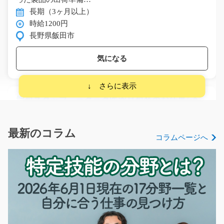
長期（3ヶ月以上）
時給1200円
長野県飯田市
気になる
梱包スタッフ ラクラク医薬品包装のお仕事/g05_
00470
急募
夜勤無しの交代制◎商品や入れ物をセットするだけ！医
最新のコラム
コラムページへ
薬品の袋詰めをする機…
長期（3ヶ月以上）
時給1350円
神奈川県川崎市高津区
気になる