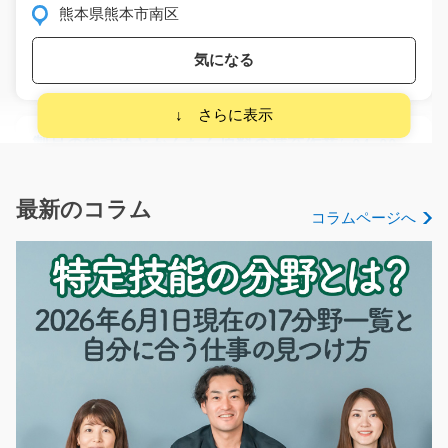
熊本県熊本市南区
気になる
製品の袋詰めとかんたん原料の補充作業/y04_0045
1
ユース男性スタッフ活躍中！出来上がった製品の形を整
えて、パレットに移…
最新のコラム
コラムページへ
長期（3ヶ月以上）
時給1200円～
栃木県下野市
気になる
介護職員/t03_01053
★☆長期安定でしっかり働きたい方にピッタリ☆★ 経