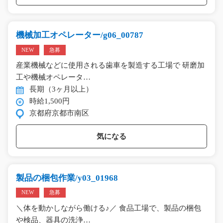
機械加工オペレーター/g06_00787
NEW
急募
産業機械などに使用される歯車を製造する工場で 研磨加
工や機械オペレータ…
長期（3ヶ月以上）
時給1,500円
京都府京都市南区
気になる
製品の梱包作業/y03_01968
NEW
急募
＼体を動かしながら働ける♪／ 食品工場で、製品の梱包
や検品、器具の洗浄…