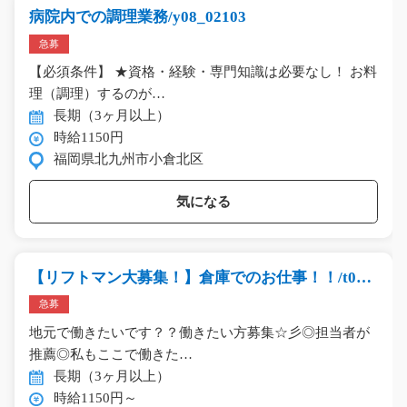
病院内での調理業務/y08_02103
急募
【必須条件】 ★資格・経験・専門知識は必要なし！ お料
理（調理）するのが…
長期（3ヶ月以上）
時給1150円
福岡県北九州市小倉北区
気になる
【リフトマン大募集！】倉庫でのお仕事！！/t03_
00594
急募
地元で働きたいです？？働きたい方募集☆彡◎担当者が
推薦◎私もここで働きた…
長期（3ヶ月以上）
時給1150円～