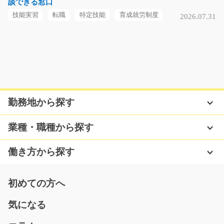
談できる窓口
長期（3ヶ月以上）
時給1500円
技能実習
転職
特定技能
育成就労制度
2026.07.31
大阪府枚方市
気になる
未経験の方も大歓迎のかんたんな溶接作業/g01_00
勤務地から探す
918
急募
手のひらサイズ製品の溶接作業をお願いします！！男性
業種・職種から探す
スタッフさん活躍中…
長期（3ヶ月以上）
働き方から探す
時給1200円
岐阜県大垣市
初めての方へ
気になる
気になる