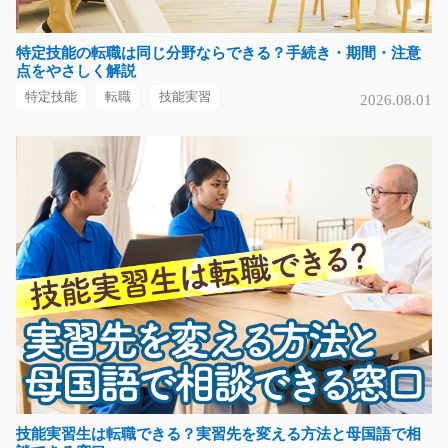
特定技能の転職は同じ分野ならできる？手続き・期間・注意
組立スタッフ 工事現場などで使う防音板/y11_00
点をやさしく解説
345
急募
特定技能
転職
技能実習
2026.08.01
うすい板への金具の組みつけ☆男性の方活躍中☆丁寧に
教えてくれるので未経…
長期（3ヶ月以上）
時給1200円
長野県上伊那郡辰野町
気になる
印刷工場内でのリフト作業/i02_01203
急募
印刷工場内でのお仕事！リフト免許必須！ カウンターリ
フトでの製品の運搬…
技能実習生は転職できる？実習先を変える方法と母国語で相