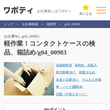
お仕事探しはワポティ
気になる
トップ
お仕事検索
滋賀県
g04_00983
お仕事No. g04_00983
軽作業！コンタクトケースの検
品、箱詰め/g04_00983
未経験歓迎
高時給・高収入
即日勤務OK！
残業少なめ
友達と応募OK！
かんたん作業
車・バイク通勤OK
日勤（午前スタート）
PRポイント