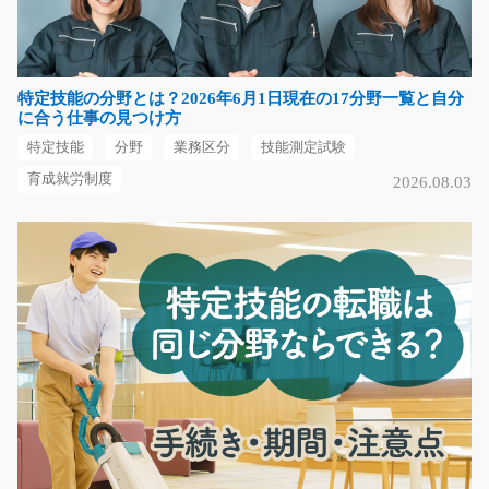
験・笑顔・人柄重視(*^…
長期（3ヶ月以上）
時給1150円～1438円
特定技能の分野とは？2026年6月1日現在の17分野一覧と自分
熊本県熊本市北区
に合う仕事の見つけ方
特定技能
分野
業務区分
技能測定試験
気になる
育成就労制度
2026.08.03
電線・ケーブルの積込作業/g05_01111
NEW
急募
＼フォークリフト免許を活かして働ける／ 電線やケーブ
ルを取り扱う工場で…
長期（3ヶ月以上）
時給1,700円
神奈川県伊勢原市
気になる