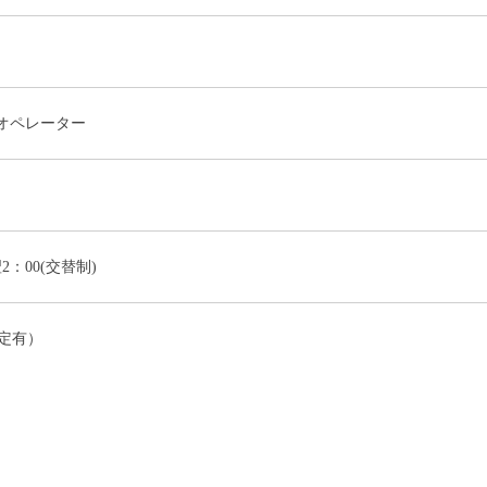
オペレーター
翌2：00(交替制)
定有）
）