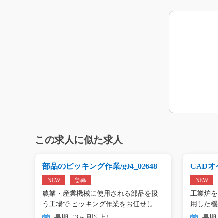
この求人に似た求人
g0
部品のピッキング作業/g04_02648
CADオペ
NEW
急募
NEW
エアコ
農業・産業機械に使用される部品を扱
工業炉を
工…
う工場で ピッキング作業をお任せし
用した機
ま…
…
長期（3ヶ月以上）
長期