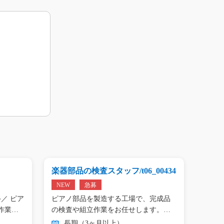
楽器部品の検査スタッフ/t06_00434
プリン
01809
NEW
急募
NEW
／ ピア
ピアノ部品を製造する工場で、完成品
＼手の
作業…
の検査や組立作業をお任せします。
タン作
目…
長期（3ヶ月以上）
長