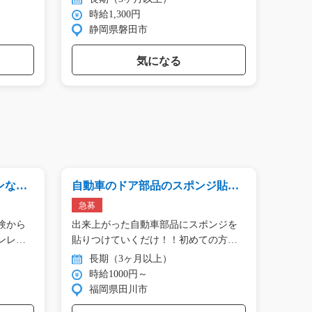
時給1,300円
時
静岡県磐田市
群
気になる
ンな組
自動車のドア部品のスポンジ貼り/
箱詰め
y08_00101
急募
急募
験から
出来上がった自動車部品にスポンジを
寮完
ンレ
貼りつけていくだけ！！初めての方
案件(
で…
ン…
長期（3ヶ月以上）
長
時給1000円～
時
福岡県田川市
岐