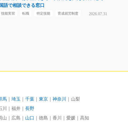
国語で相談できる窓口
技能実習
転職
特定技能
育成就労制度
2026.07.31
群馬
埼玉
千葉
東京
神奈川
山梨
石川
福井
長野
岡山
広島
山口
徳島
香川
愛媛
高知