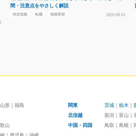
間・注意点をやさしく解説
特定技能
転職
技能実習
2026.08.01
3
山形
福島
関東
茨城
栃木
北信越
新潟
富山
歌山
中国・四国
鳥取
島根
崎
鹿児島
沖縄