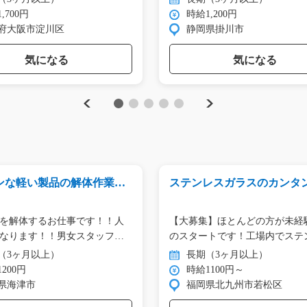
,700円
時給1,200円
府大阪市淀川区
静岡県掛川市
気になる
気になる
Previous
Next
1
2
3
4
5
ンな軽い製品の解体作業で
ステンレスガラスのカンタ
00860
立作業/y08_00958
を解体するお仕事です！！人
【大募集】ほとんどの方が未経
なります！！男女スタッフ
のスタートです！工場内でステ
ス…
（3ヶ月以上）
長期（3ヶ月以上）
200円
時給1100円～
県海津市
福岡県北九州市若松区