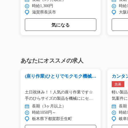
時給1,300円
時給1
滋賀県長浜市
大阪
気になる
あなたにオススメの求人
事/i
(座り作業)ひとりでモクモク機械操
カンタ
作/y04_00220
す/g01_
急募
での商
土日祝休み！！人気の座り作業です☆
軽い製品
験
手のひらサイズの製品を機械ににセッ
気案件に
ト…
さ…
長期（3ヶ月以上）
長期
時給1050円～
時給1
栃木県下都賀郡壬生町
岐阜