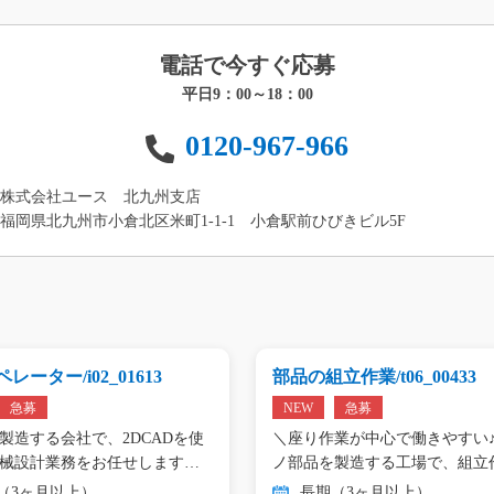
電話で今すぐ応募
平日9：00～18：00
0120-967-966
株式会社ユース 北九州支店
福岡県北九州市小倉北区米町1-1-1 小倉駅前ひびきビル5F
レーター/i02_01613
部品の組立作業/t06_00433
急募
NEW
急募
製造する会社で、2DCADを使
＼座り作業が中心で働きやすい♪
械設計業務をお任せします。
ノ部品を製造する工場で、組立
（3ヶ月以上）
長期（3ヶ月以上）