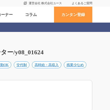
運営会社 株式会社ユース
よくあるご質問
コーナー
コラム
カンタン登録
y08_01624
勤OK
交代制
高時給・高収入
残業少なめ