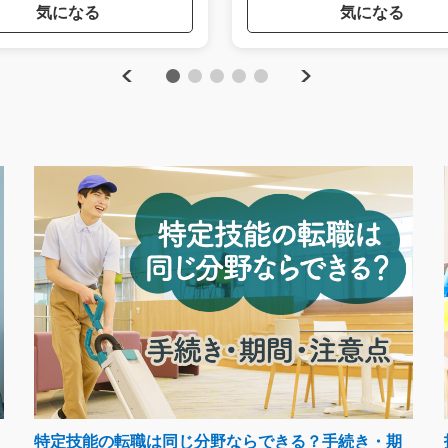
気になる
気になる
Previous
Next
1
2
3
4
5
特定技能の転職は同じ分野ならできる？手続き・期