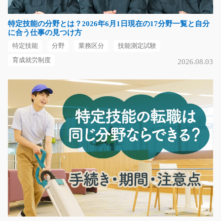
長期（3ヶ月以上）
時給1350円～1688円
特定技能の分野とは？2026年6月1日現在の17分野一覧と自分
京都府綴喜郡宇治田原町
に合う仕事の見つけ方
特定技能
分野
業務区分
技能測定試験
気になる
育成就労制度
2026.08.03
電子部品の簡単な組立と検査 /t03_00704
急募
≪大募集≫かんたん！！機械におまかせ！！ 電子部品の
簡単組立に部品をセッ…
長期（3ヶ月以上）
時給1200円
熊本県菊池郡大津町
気になる