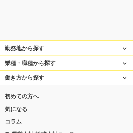
気になる
インテリア製品の機械OP 高時給/g01_01482
急募
勤務地から探す
高時給！！住宅用の床材を機械にセットして加工。終わ
ったら取り外して箱…
業種・職種から探す
長期（3ヶ月以上）
時給1350円～時給1688円
働き方から探す
岐阜県羽島市
気になる
初めての方へ
気になる
高時給 自動車エンブレムの検品/g01_01459
コラム
急募