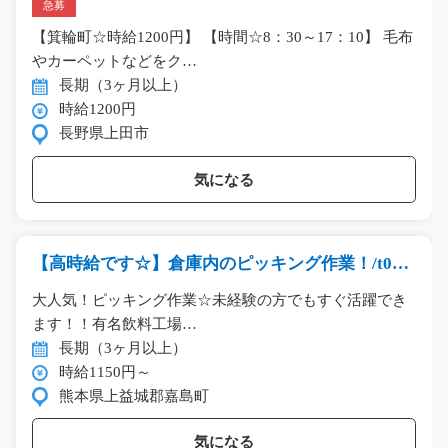
急募
【箕輪町☆時給1200円】 【時間☆8：30～17：10】 毛布
やカーペットなどをク…
長期（3ヶ月以上）
時給1200円
長野県上田市
気になる
【高時給です☆】倉庫内のピッキング作業！/t03_
00490
大人気！ピッキング作業☆未経験の方でもすぐ活躍でき
ます！！有名飲料工場…
長期（3ヶ月以上）
時給1150円～
熊本県上益城郡嘉島町
気になる