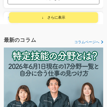
飲料製造オペレーター/g04_02570
急募
飲料製造ラインでの機械操作や原料・資材の供給を担当
する工場内作業です…
最新のコラム
コラムページへ
長期（3ヶ月以上）
時給1,600～2,000円
滋賀県愛知郡愛荘町
気になる
台車を使った自動車部品の運搬作業/g06_00013
【京都拠点オープン！オープニング募集！】 日勤高時給
案件！ アルミや金…