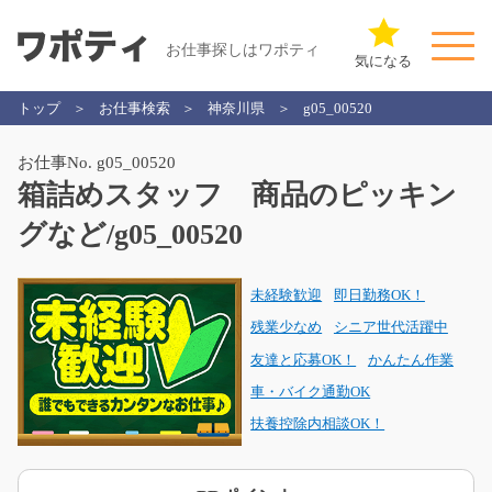
お仕事探しはワポティ
気になる
トップ
お仕事検索
神奈川県
g05_00520
お仕事No. g05_00520
箱詰めスタッフ 商品のピッキン
グなど/g05_00520
未経験歓迎
即日勤務OK！
残業少なめ
シニア世代活躍中
友達と応募OK！
かんたん作業
車・バイク通勤OK
扶養控除内相談OK！