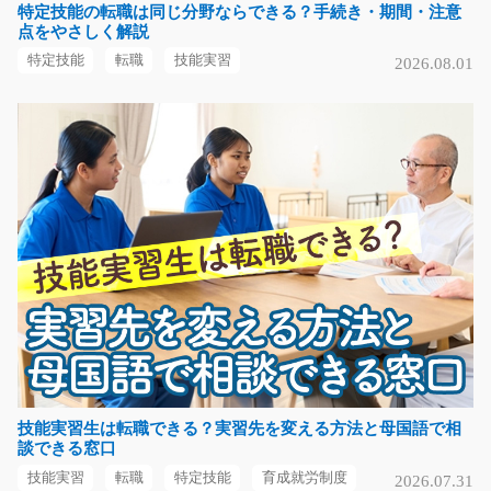
特定技能の転職は同じ分野ならできる？手続き・期間・注意
バルブの製造補助/i01_00956
点をやさしく解説
急募
特定技能
転職
技能実習
2026.08.01
【ガッツリ稼ぎたい方大歓迎！】 夜勤専属のオシゴト！
金属を溶かし既定…
長期（3ヶ月以上）
時給1400円～1750円
三重県伊賀市
気になる
稼げる交代勤務自動車シートの製造のお仕事/y08_
00752
稼ぎたい方必見の交代勤務☆人気の軽作業☆人間関係良
好！重たい物は一切ナ…
長期（3ヶ月以上）
技能実習生は転職できる？実習先を変える方法と母国語で相
談できる窓口
時給1200～1500円
山口県防府市
技能実習
転職
特定技能
育成就労制度
2026.07.31