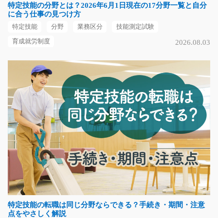
特定技能の分野とは？2026年6月1日現在の17分野一覧と自分
時給1000円～
に合う仕事の見つけ方
福岡県北九州市門司区
特定技能
分野
業務区分
技能測定試験
気になる
育成就労制度
2026.08.03
細長いチューブのかんたん組立/y01_01099
急募
☆大人気座りながらの軽作業☆とてもきれいな職場です
☆医療用カテーテルの組…
長期（3ヶ月以上）
時給1250円～
愛知県名古屋市守山区
気になる
特定技能の転職は同じ分野ならできる？手続き・期間・注意
点をやさしく解説