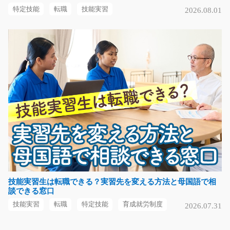
ペットボトルキャップ仕分け/y01_02095
特定技能
転職
技能実習
2026.08.01
急募
ペットボトルキャップメーカーの倉庫で、フォークリフ
トと手作業を組み合…
長期（3ヶ月以上）
時給1450 ～1813円
愛知県小牧市
気になる
倉庫内でのピッキング/y11_00892
急募
＼＼＼かんたん、軽作業！／／／ ＝＝＝＝＝＝＝＝＝＝
技能実習生は転職できる？実習先を変える方法と母国語で相
談できる窓口
＝＝＝＝＝＝＝＝…
長期（3ヶ月以上）
技能実習
転職
特定技能
育成就労制度
2026.07.31
時給1200円
長野県上伊那郡南箕輪村