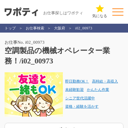
お仕事探しはワポティ
気になる
トップ
お仕事検索
大阪府
i02_00973
お仕事No. i02_00973
空調製品の機械オペレーター業
務！/i02_00973
即日勤務OK！
高時給・高収入
未経験歓迎
かんたん作業
シニア世代活躍中
資格・経験を活かす