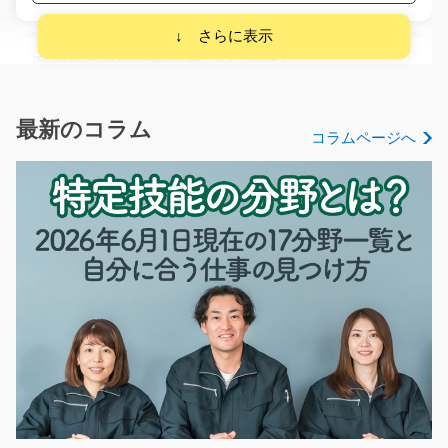
医薬品の品質試験業務/g04_02354
急募
＜主な仕事内容＞ ・薬品の品質試験（原材料・製品の理
最新のコラム
コラムページへ
化学試験、微生物試…
長期（3ヶ月以上）
月給292,420円（試用期間3か月…
滋賀県米原市
気になる
施設内で調理をするお仕事です/y08_00423
【未経験の方も大歓迎です】施設内で食事を作ったりす
るお仕事！！優しい…
長期（3ヶ月以上）