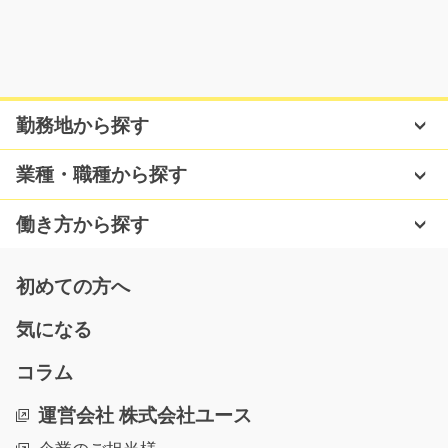
気になる
勤務地から探す
加工スタッフ 紙管の仕上げ・カット工程/t03_00
303
機械で髪を巻き取り、筒状にするお仕事です。紙管製品
業種・職種から探す
の検査・切断及び梱…
長期（3ヶ月以上）
働き方から探す
時給1200円～
熊本県熊本市北区
初めての方へ
気になる
気になる
コラム
(大人気)アルミ部品をプレスするお仕事/y08_0063
運営会社 株式会社ユース
6
急募