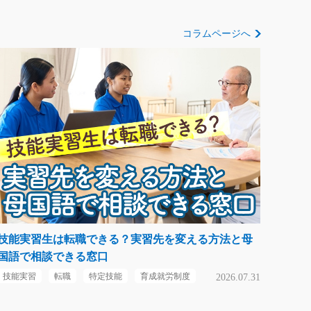
コラムページへ
技能実習生は転職できる？実習先を変える方法と母
国語で相談できる窓口
技能実習
転職
特定技能
育成就労制度
2026.07.31