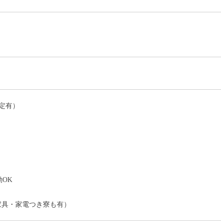
定有）
）
OK
家具・家電つき寮も有）