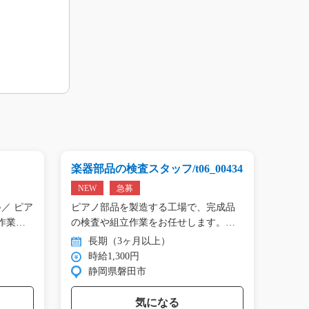
楽器部品の検査スタッフ/t06_00434
プリン
01809
NEW
急募
NEW
／ ピア
ピアノ部品を製造する工場で、完成品
＼手の
作業…
の検査や組立作業をお任せします。
タン作
目…
長期（3ヶ月以上）
長
時給1,300円
時
静岡県磐田市
群
気になる