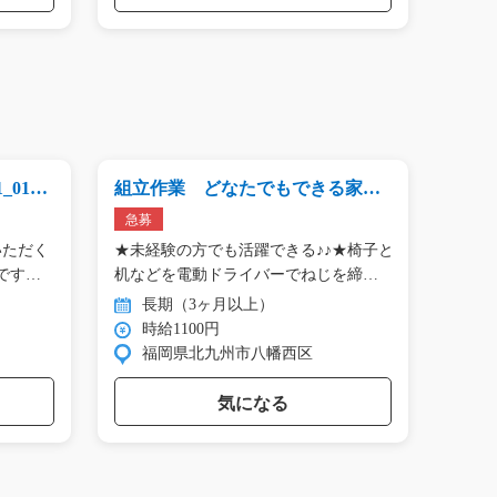
0161
組立作業 どなたでもできる家具
食品
を組立て/y08_01028
包/y0
急募
急募
いただく
★未経験の方でも活躍できる♪♪★椅子と
【 人
です
机などを電動ドライバーでねじを締
ません
め…
長期（3ヶ月以上）
長
時給1100円
時
福岡県北九州市八幡西区
愛
気になる