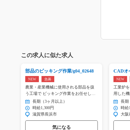
この求人に似た求人
g0
部品のピッキング作業/g04_02648
CADオペ
NEW
急募
NEW
エアコ
農業・産業機械に使用される部品を扱
工業炉を
工…
う工場で ピッキング作業をお任せし
用した機
ま…
…
長期（3ヶ月以上）
長期
時給1,300円
時給1
滋賀県長浜市
大阪
気になる