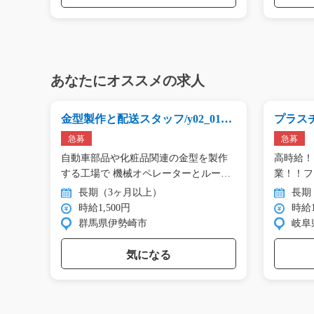
あなたにオススメの求人
業/
金型製作と配送スタッフ/y02_0174
プラスチ
3
00162
急募
急募
納や
自動車部品や化粧品関連の金型を製作
高時給！
チ
する工場で 機械オペレーターとルー
業！！フ
ト…
☆…
長期（3ヶ月以上）
長期
時給1,500円
時給1
群馬県伊勢崎市
岐阜
気になる