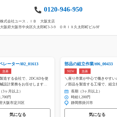
0120-946-950
株式会社ユース．ＩＢ 大阪支店
大阪府大阪市中央区久太郎町3-3-9 ＯＲＩＸ久太郎町ビル9F
レーター/i02_01613
部品の組立作業/t06_00433
急募
NEW
急募
製造する会社で、2DCADを使
＼座り作業が中心で働きやすい♪
械設計業務をお任せします。
ノ部品を製造する工場で、組立
（3ヶ月以上）
長期（3ヶ月以上）
,700円
時給1,200円
府大阪市淀川区
静岡県掛川市
気になる
気になる