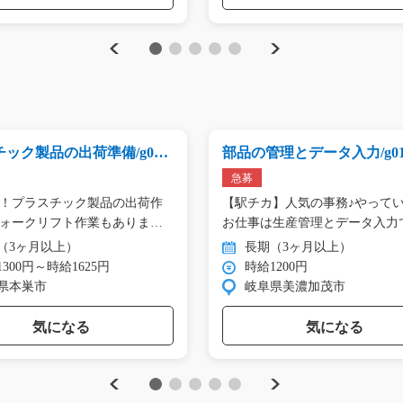
Previous
Next
1
2
3
4
5
ック製品の出荷準備/g01_
部品の管理とデータ入力/g01_
0
急募
！プラスチック製品の出荷作
【駅チカ】人気の事務♪やって
ォークリフト作業もあります
お仕事は生産管理とデータ入力
☆…
（3ヶ月以上）
長期（3ヶ月以上）
300円～時給1625円
時給1200円
県本巣市
岐阜県美濃加茂市
気になる
気になる
Previous
Next
1
2
3
4
5