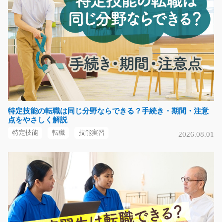
フォークリフトやクレーンを使用し、製品の運搬や荷役
作業を行うお仕事で…
長期（3ヶ月以上）
時給1,300円
滋賀県愛知郡愛荘町
気になる
特定技能の転職は同じ分野ならできる？手続き・期間・注意
点をやさしく解説
樹脂部品の成形検査/t03_01243
特定技能
転職
技能実習
2026.08.01
急募
＼未経験OK！細かい作業が好きな方におすすめ☆／ プ
ラスチック部品の成形…
長期（3ヶ月以上）
時給1,150円
熊本県上益城郡益城町