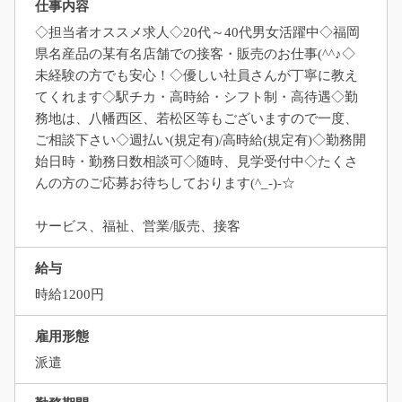
仕事内容
◇担当者オススメ求人◇20代～40代男女活躍中◇福岡
県名産品の某有名店舗での接客・販売のお仕事(^^♪◇
未経験の方でも安心！◇優しい社員さんが丁寧に教え
てくれます◇駅チカ・高時給・シフト制・高待遇◇勤
務地は、八幡西区、若松区等もございますので一度、
ご相談下さい◇週払い(規定有)/高時給(規定有)◇勤務開
始日時・勤務日数相談可◇随時、見学受付中◇たくさ
んの方のご応募お待ちしております(^_-)-☆
サービス、福祉、営業/販売、接客
給与
時給1200円
雇用形態
派遣