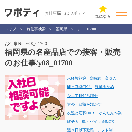
お仕事探しはワポティ
気になる
トップ
お仕事検索
福岡県
y08_01700
お仕事No. y08_01700
福岡県の名産品店での接客・販売
のお仕事/y08_01700
未経験歓迎
高時給・高収入
即日勤務OK！
残業少なめ
シニア世代活躍中
資格・経験を活かす
友達と応募OK！
かんたん作業
駅チカ
車・バイク通勤OK
週４日以下勤務
シフト制