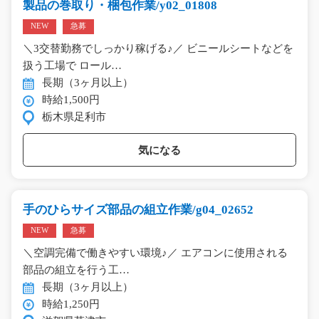
製品の巻取り・梱包作業/y02_01808
NEW
急募
＼3交替勤務でしっかり稼げる♪／ ビニールシートなどを
扱う工場で ロール…
長期（3ヶ月以上）
時給1,500円
栃木県足利市
気になる
手のひらサイズ部品の組立作業/g04_02652
NEW
急募
＼空調完備で働きやすい環境♪／ エアコンに使用される
部品の組立を行う工…
長期（3ヶ月以上）
時給1,250円