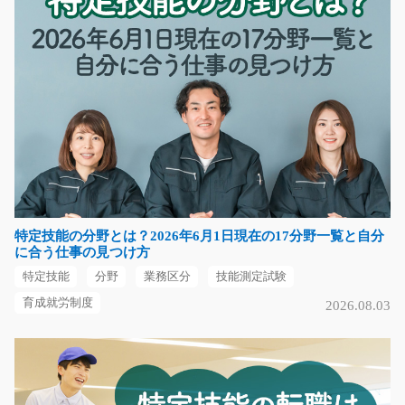
長野県下伊那郡豊丘村
気になる
リサイクル工場でプラスチック製品の検査/y08_00
747
大きな工場でプラスチック製品の目視検査のお仕事☆製
品は全てプラスチック…
長期（3ヶ月以上）
特定技能の分野とは？2026年6月1日現在の17分野一覧と自分
時給1200円～1500円
に合う仕事の見つけ方
福岡県直方市
特定技能
分野
業務区分
技能測定試験
気になる
育成就労制度
2026.08.03
運搬スタッフ/g04_02620
急募