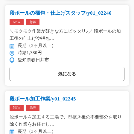
段ボールの梱包・仕上げスタッフ/y01_02246
NEW
急募
＼モクモク作業が好きな方にピッタリ♪／ 段ボールの加
工後の仕上げや梱包…
長期（3ヶ月以上）
時給1,380円
愛知県春日井市
気になる
段ボール加工作業/y01_02245
NEW
急募
段ボールを加工する工場で、型抜き後の不要部分を取り
除く作業をお任せし…
長期（3ヶ月以上）