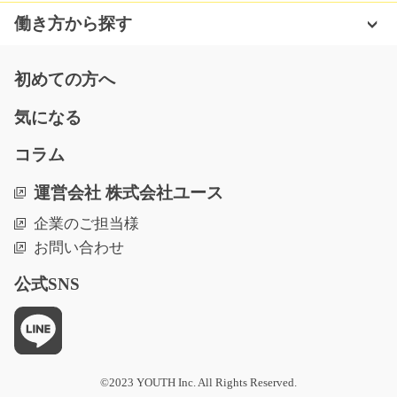
長期（3ヶ月以上）
働き方から探す
時給1500円～時給1875円
神奈川県川崎市高津区
初めての方へ
気になる
気になる
コラム
車やバイク部品の検査スタッフ/g02_00360
運営会社 株式会社ユース
急募
企業のご担当様
車やバイク部品を扱う企業で目視、顕微鏡を使って検査
お問い合わせ
をお願いします！未…
長期（3ヶ月以上）
公式SNS
時給1200円
埼玉県川口市
気になる
©2023 YOUTH Inc. All Rights Reserved.