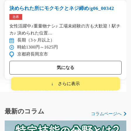
決められた所にモクモクとネジ締め/g06_00342
急募
女性活躍中♪重量物ナシ♪ 工場未経験の方も大歓迎！駅チ
カ♪ 決められた位置…
長期（3ヶ月以上）
時給1300円～1625円
京都府長岡京市
気になる
一般事務 パソコン入力のオシゴト/y11_00459
急募
高時給案件★パソコンの入力作業や電話対応やお客様の
最新のコラム
コラムページへ
接客をお願いいたしま…
長期（3ヶ月以上）
時給1200円