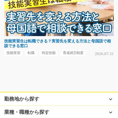
気になる
農作機器の簡単な組立や検査のお仕事/y03_00723
【大募集】ほとんどの方が未経験からのスタートです！
モクモク作業が好き…
技能実習生は転職できる？実習先を変える方法と母国語で相
談できる窓口
長期（3ヶ月以上）
時給1300円～時給1625円
技能実習
転職
特定技能
育成就労制度
2026.07.31
福岡県筑後市
気になる
コピー用紙のピッキングと入出荷/g05_00809
勤務地から探す
急募
【川崎市高津区】夜勤専属◎ リーチフォークリフトでコ
業種・職種から探す
ピー用紙のピッキン…