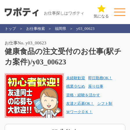
お仕事探しはワポティ
気になる
トップ
お仕事検索
福岡県
y03_00623
お仕事No. y03_00623
健康食品の注文受付のお仕事(駅チ
カ案件)/y03_00623
未経験歓迎
即日勤務OK！
残業少なめ
座り仕事
資格・経験を活かす
友達と応募OK！
シフト制
ＷワークＯＫ！