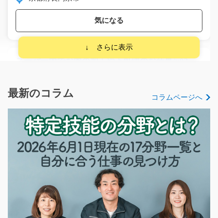
気になる
スーパー内でお肉の加工や下処理のお仕事/y03_01
092
急募
主にスーパー内でお肉の加工やカットなどをしてもらう
最新のコラム
コラムページへ
お仕事です☆社員さん…
長期（3ヶ月以上）
時給1050円～
福岡県福岡市東区
気になる
マシニングオペレーター/y11_01018
急募