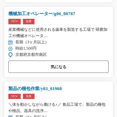
機械加工オペレーター/g06_00787
NEW
急募
産業機械などに使用される歯車を製造する工場で 研磨加
工や機械オペレータ…
長期（3ヶ月以上）
時給1,500円
京都府京都市南区
気になる
製品の梱包作業/y03_01968
NEW
急募
＼体を動かしながら働ける♪／ 食品工場で、製品の梱包
や検品、器具の洗浄…
長期（3ヶ月以上）