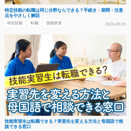
気になる
特定技能の転職は同じ分野ならできる？手続き・期間・注意
点をやさしく解説
特定技能
転職
技能実習
2026.08.01
ジュエリー販売スタッフ/y11_01012
＼ジュエリーショップでの接客販売スタッフ募集！／ お
客様一人ひとりに寄…
長期（3ヶ月以上）
時給1250円
長野県上田市
気になる
半導体製造装置の出荷準備/t03_00621
お仕事は半導体製造装置の出荷準備をお願いします。地
元熊本の優良企業様…
技能実習生は転職できる？実習先を変える方法と母国語で相
談できる窓口
長期（3ヶ月以上）