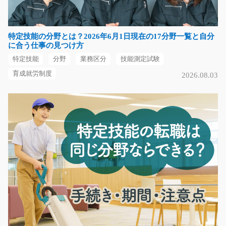
精密部品を加工するマシニングセンターのオペレーター
業務です。手のひら…
特定技能の分野とは？2026年6月1日現在の17分野一覧と自分
長期（3ヶ月以上）
に合う仕事の見つけ方
時給1200円
特定技能
分野
業務区分
技能測定試験
長野県上伊那郡箕輪町
育成就労制度
2026.08.03
気になる
革製品を検査するカンタンなお仕事/y03_00893
急募
【夜間のお仕事でガッツリ稼げる】革製品の簡単な検査
をお願いします☆キレ…
長期（3ヶ月以上）
時給1100円～時給1375円
福岡県久留米市