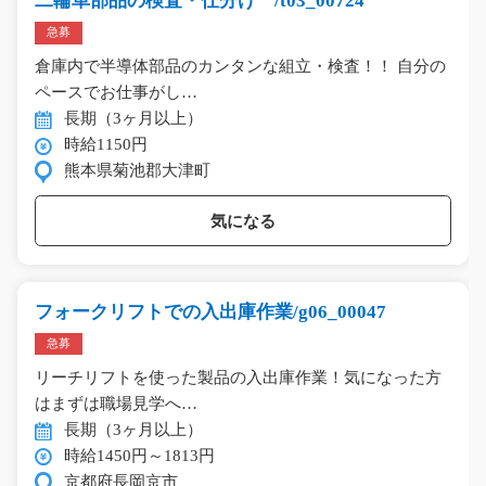
二輪車部品の検査・仕分け /t03_00724
急募
倉庫内で半導体部品のカンタンな組立・検査！！ 自分の
ペースでお仕事がし…
長期（3ヶ月以上）
時給1150円
熊本県菊池郡大津町
気になる
フォークリフトでの入出庫作業/g06_00047
急募
リーチリフトを使った製品の入出庫作業！気になった方
はまずは職場見学へ…
長期（3ヶ月以上）
時給1450円～1813円
京都府長岡京市