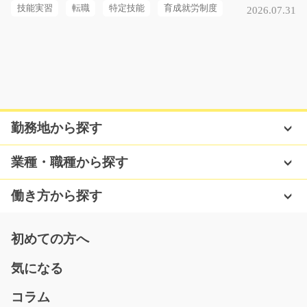
時給1150円～
技能実習
転職
特定技能
育成就労制度
2026.07.31
熊本県合志市
気になる
製造スタッフ ビジネス用の棚の製造/t03_00385
勤務地から探す
誰もが使ったことのあるビジネス用の金属棚を製造・塗
装するお仕事です。…
業種・職種から探す
長期（3ヶ月以上）
時給1100円～
働き方から探す
熊本県上益城郡嘉島町
気になる
初めての方へ
気になる
フォークリフトで運搬、荷積み作業/g04_01791
コラム