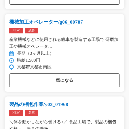
機械加工オペレーター/g06_00787
NEW
急募
産業機械などに使用される歯車を製造する工場で 研磨加
工や機械オペレータ…
長期（3ヶ月以上）
時給1,500円
京都府京都市南区
気になる
製品の梱包作業/y03_01968
NEW
急募
＼体を動かしながら働ける♪／ 食品工場で、製品の梱包
や検品、器具の洗浄…