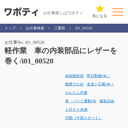
お仕事探しはワポティ
気になる
トップ
お仕事検索
三重県
i01_00520
お仕事No. i01_00520
軽作業 車の内装部品にレザーを
巻く/i01_00520
未経験歓迎
即日勤務OK！
残業少なめ
友達と応募OK！
かんたん作業
車・バイク通勤OK
服装自由
１日６ｈ未満
日勤（午前スタート）