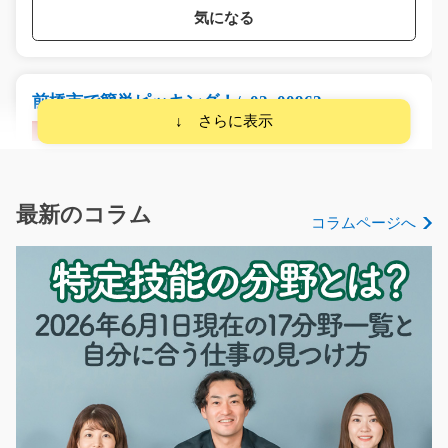
気になる
前橋市で簡単ピッキング！/y02_00962
急募
【短期のお仕事！】前橋市にある倉庫で制服の仕分け作
業をお任せします。…
長期（3ヶ月以上）
最新のコラム
コラムページへ
時給1100円
群馬県前橋市
気になる
食品工場で簡単な事務補助/y03_01111
事務さんの補助作業(^^♪データ入力やカンタンな電話対