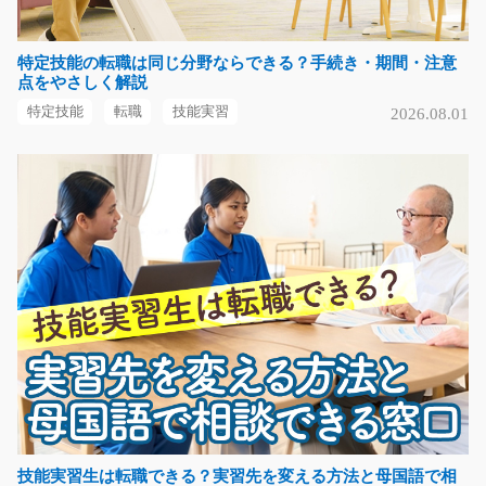
児童発達支援管理スタッフ/y01_02063
特定技能の転職は同じ分野ならできる？手続き・期間・注意
点をやさしく解説
デイサービスにて児童発達支援管理責任者をお任せしま
す！ 発達に特性の…
特定技能
転職
技能実習
2026.08.01
長期（3ヶ月以上）
時給2000～2500円
愛知県名古屋市北区
気になる
出荷作業/y03_00728
担当者オススメ案件♪プラスチック製品を入れる空箱の準
備をしたり出荷準備…
長期（3ヶ月以上）
時給1200円～時給1500円
佐賀県三養基郡みやき町
技能実習生は転職できる？実習先を変える方法と母国語で相