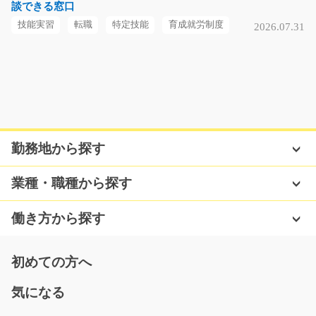
談できる窓口
気になる
技能実習
転職
特定技能
育成就労制度
2026.07.31
一般事務スタッフ/y08_02235
急募
自動車部品メーカーの事務所で行う、在庫管理・事務業
務をお任せします。 …
勤務地から探す
長期（3ヶ月以上）
時給1,250円
業種・職種から探す
福岡県京都郡苅田町
働き方から探す
気になる
初めての方へ
柔らかいアルミ部品のカンタン成形作業/i01_0039
気になる
7
急募