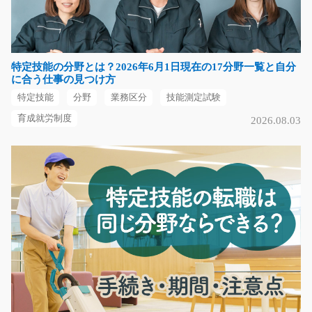
応、伝票整理などを…
長期（3ヶ月以上）
時給1000円～
福岡県太宰府市
特定技能の分野とは？2026年6月1日現在の17分野一覧と自分
に合う仕事の見つけ方
気になる
特定技能
分野
業務区分
技能測定試験
育成就労制度
2026.08.03
キレイな職場で産業用機械のモクモク組立/g04_00
778
急募
未経験の方も大歓迎です！難しい作業はありません！機
械部品のモクモク組…
長期（3ヶ月以上）
時給1100円～時給1375円
滋賀県蒲生郡日野町
気になる