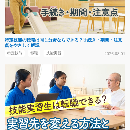
時給1020円
福岡県福岡市東区
気になる
特定技能の転職は同じ分野ならできる？手続き・期間・注意
点をやさしく解説
ガソリンスタンドスタッフ/t01_00712
特定技能
転職
技能実習
2026.08.01
《経験が活かせる！！中型免許以上を保持者の方も必見
☆彡》 ４ｔタンクロ…
長期（3ヶ月以上）
時給1500円
愛知県豊橋市
気になる
原料運搬リフト/y08_02200