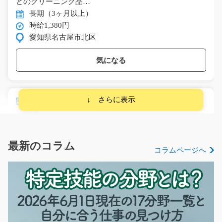
とのクリーニング品…
長期（3ヶ月以上）
時給1,380円
愛知県名古屋市北区
気になる
医療機器部品の検査や箱詰め作業/i02_01241
急募
ガラス製品の検査やラベル張り、選別作業がメイン！ 製
造したガラス製品に…
最新のコラム
コラムページへ
長期（3ヶ月以上）
時給1150円
大阪府門真市
気になる