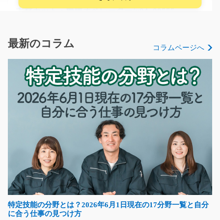
木材カット・機械オペレーター/y04_00555
急募
フルタイムで稼ぎたい方大歓迎！ 住宅用木材のカット・
最新のコラム
コラムページへ
加工等の機械オペレ…
長期（3ヶ月以上）
時給1400円
栃木県真岡市
気になる
小物製品のピッキング 仕分け/i02_00070
緊急大募集！人気の軽作業♪倉庫内にある部品をリストを
見ながらピッキング…
長期（3ヶ月以上）
特定技能の分野とは？2026年6月1日現在の17分野一覧と自分
時給1140円～
に合う仕事の見つけ方
奈良県奈良市