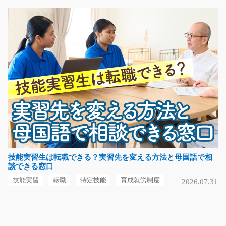
い年代の方が活躍中●…
長期（3ヶ月以上）
時給1350円
愛知県名古屋市熱田区
気になる
バスの窓枠部品のピッキング/y04_00609
急募
乗り物として利用されるバスの窓枠フレームを扱う工場
内作業です。 作業は…
技能実習生は転職できる？実習先を変える方法と母国語で相
談できる窓口
長期（3ヶ月以上）
時給1,300円
技能実習
転職
特定技能
育成就労制度
2026.07.31
栃木県小山市
気になる