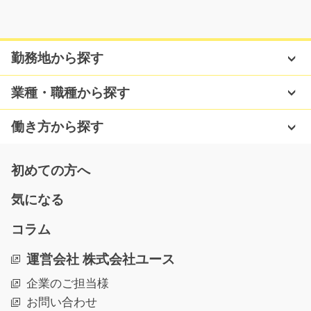
電子部品の検品や組み立てのお仕事/y08_00962
勤務地から探す
簡単軽作業！！！土日祝休み！！！短時間勤務も相談可♪
手のひらサイズの電…
業種・職種から探す
長期（3ヶ月以上）
時給1000円～
働き方から探す
大分県中津市
気になる
初めての方へ
気になる
未経験の方も歓迎 病院内での介護補助/g01_0127
コラム
4
急募
運営会社 株式会社ユース
夜勤は月4回程度♪病院内で介護士の方のお手伝いをしま
企業のご担当様
す。未経験の方も大…
お問い合わせ
長期（3ヶ月以上）