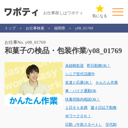
お仕事探しはワポティ
気になる
トップ
お仕事検索
福岡県
y08_01769
お仕事No. y08_01769
和菓子の検品・包装作業/y08_01769
未経験歓迎
即日勤務OK！
シニア世代活躍中
友達と応募OK！
かんたん作業
車・バイク通勤OK
扶養控除内相談OK！
１日６ｈ未満
週４日以下勤務
ＷワークＯＫ！
日勤（午前スタート）
交代制