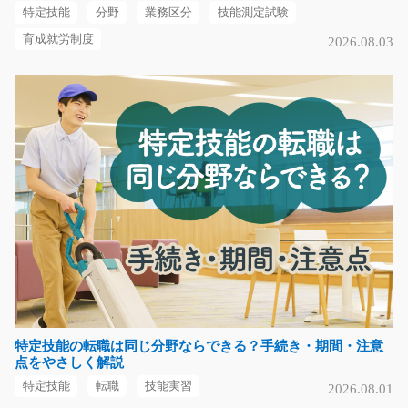
特定技能
分野
業務区分
技能測定試験
気になる
育成就労制度
2026.08.03
自動車部品の出荷準備、ピッキング作業/g05_0054
1
急募
大手工場内でのお仕事！フォークリフトを使用して自動
車部品の出荷、ピッ…
長期（3ヶ月以上）
時給1400円
神奈川県相模原市南区
気になる
特定技能の転職は同じ分野ならできる？手続き・期間・注意
点をやさしく解説
フォークリフトでの部品運搬/y01_00786
特定技能
転職
技能実習
2026.08.01
●あなたの経験活かせます●稼ぎたい方にオススメ●幅広