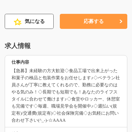
気になる
応募する
求人情報
仕事内容
【急募】未経験の方大歓迎◇食品工場で出来上がった
和菓子の検品と包装作業をお任せします♪◇ベテラン社
員さんが丁寧に教えてくれるので、勤務に必要なのは
やる気のみ！◇長期でも短期でも！あなたのライフス
タイルに合わせて働けます♪◇食堂やロッカー、休憩室
も完備です◇毎週、職場見学会を開催中♪◇週払い(規
定有)/交通費(規定有)◇社会保険完備◇お気軽にお問い
合わせ下さい(^_-)-☆AAAA