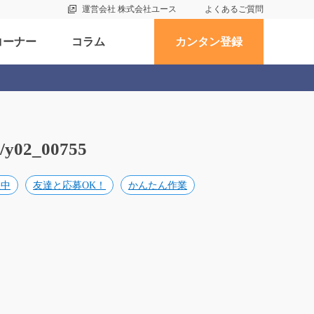
運営会社 株式会社ユース
よくあるご質問
コーナー
コラム
カンタン登録
_00755
躍中
友達と応募OK！
かんたん作業