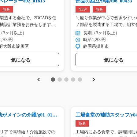
レーター/i02_01613
部品の組立作業/t06_00433
急募
NEW
急募
製造する会社で、2DCADを使
＼座り作業が中心で働きやすい♪
械設計業務をお任せします。
ノ部品を製造する工場で、組立
（3ヶ月以上）
長期（3ヶ月以上）
,700円
時給1,200円
府大阪市淀川区
静岡県掛川市
気になる
気になる
Previous
Next
1
2
3
4
5
がメインの介護/g01_0171
工場食堂の補助スタッフ/y04_
4
急募
リアで高時給！介護施設での
工場内にある食堂で、調理補助