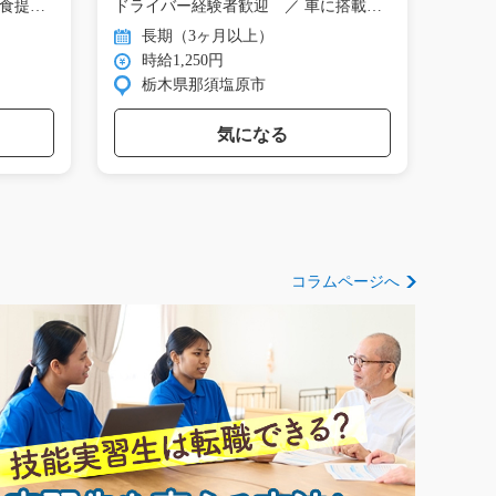
昼食提
ドライバー経験者歓迎 ／ 車に搭載
フを
さ…
す…
長期（3ヶ月以上）
長
時給1,250円
時
栃木県那須塩原市
福
気になる
コラムページへ