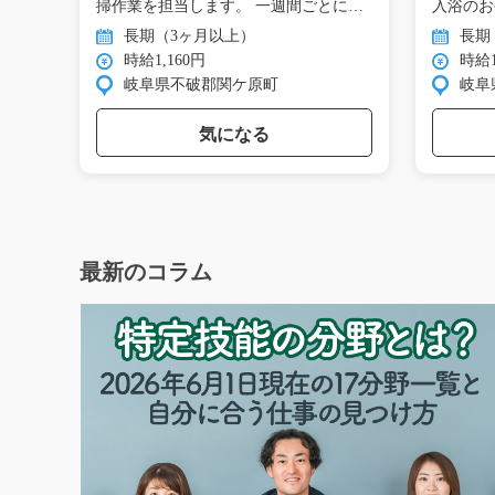
方、
掃作業を担当します。 一週間ごとに
入浴のお
分…
♪…
長期（3ヶ月以上）
長期
時給1,160円
時給1
岐阜県不破郡関ケ原町
岐阜
気になる
最新のコラム