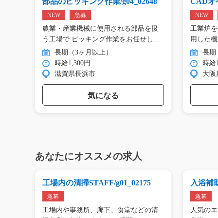
g0
部品のピッキング作業/g04_02648
CADオペ
NEW
急募
NEW
エアコ
農業・産業機械に使用される部品を扱
工業炉を
工…
う工場で ピッキング作業をお任せし
用した機
ま…
…
長期（3ヶ月以上）
長期
時給1,300円
時給1
滋賀県長浜市
大阪
気になる
あなたにオススメの求人
の液
工場内の清掃STAFF/g01_02175
入浴補助
9
急募
急募
ーパ
工場内や事務所、廊下、食堂などの清
人気のエ