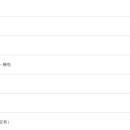
・梱包
定有）