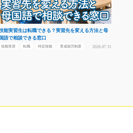
技能実習生は転職できる？実習先を変える方法と母
国語で相談できる窓口
技能実習
転職
特定技能
育成就労制度
2026.07.31