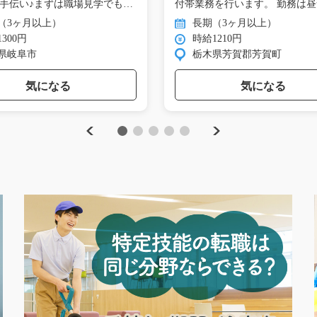
手伝い♪まずは職場見学でも
付帯業務を行います。 勤務は
供…
（3ヶ月以上）
長期（3ヶ月以上）
300円
時給1210円
県岐阜市
栃木県芳賀郡芳賀町
気になる
気になる
Previous
Next
1
2
3
4
5