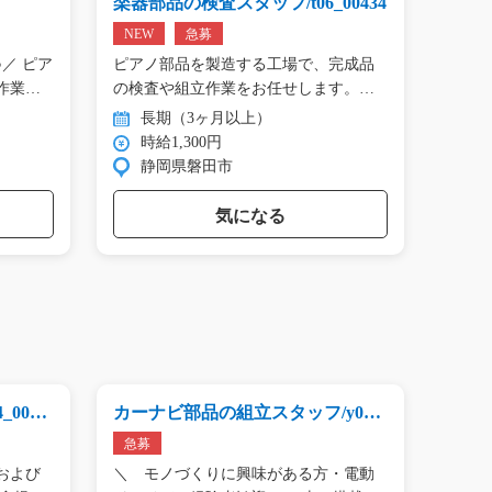
楽器部品の検査スタッフ/t06_00434
プリン
01809
NEW
急募
NEW
／ ピア
ピアノ部品を製造する工場で、完成品
＼手の
作業…
の検査や組立作業をお任せします。
タン作
目…
長期（3ヶ月以上）
長
時給1,300円
時
静岡県磐田市
群
気になる
0060
カーナビ部品の組立スタッフ/y04_
代車の
00694
急募
急募
および
＼ モノづくりに興味がある方・電動
【大