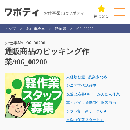
お仕事探しはワポティ
気になる
トップ
お仕事検索
静岡県
t06_00200
お仕事No. t06_00200
通販商品のピッキング作
業/t06_00200
未経験歓迎
残業少なめ
シニア世代活躍中
友達と応募OK！
かんたん作業
車・バイク通勤OK
服装自由
シフト制
ＷワークＯＫ！
日勤（午前スタート）