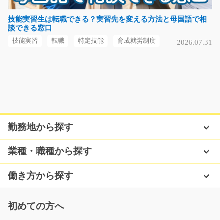
のピッキング及び仕…
長期（3ヶ月以上）
技能実習生は転職できる？実習先を変える方法と母国語で相
談できる窓口
時給1450円
栃木県宇都宮市
技能実習
転職
特定技能
育成就労制度
2026.07.31
気になる
くるま部品の計量業務＆梱包/t01_00770
急募
勤務地から探す
＼シンプル＆かんたん！初めての方でも安心♪／ 軽くて
扱いやすいプラスチ…
業種・職種から探す
長期（3ヶ月以上）
時給1200円
働き方から探す
愛知県豊川市
気になる
初めての方へ