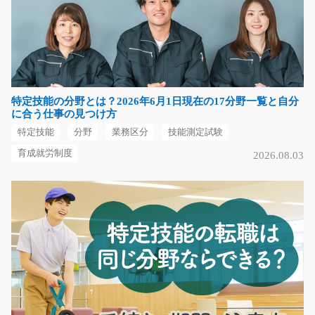
総菜の加工スタッフ/y02_01720
急募
総菜用の野菜やお肉をカットし 串にさす作業や、焼き鳥
のパック詰めをお任…
長期（3ヶ月以上）
特定技能の分野とは？2026年6月1日現在の17分野一覧と自分
時給1,286円
に合う仕事の見つけ方
群馬県前橋市
特定技能
分野
業務区分
技能測定試験
気になる
育成就労制度
2026.08.03
とっても軽いクルマプラ部品のピッキング/i01_01
024
急募
【未経験の方も大歓迎です♪】 クルマ部品に使うプラス
チックやゴム製品を …
長期（3ヶ月以上）
時給1150円