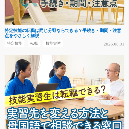
三重県桑名市
気になる
特定技能の転職は同じ分野ならできる？手続き・期間・注意
点をやさしく解説
組立スタッフ 半導体製品に部品を付ける！/y08_
特定技能
転職
技能実習
2026.08.01
00953
経験不要！未経験の方も可！♪半導体製品に小さな部品を
付ける作業をお願い…
長期（3ヶ月以上）
時給1200円～
福岡県行橋市
気になる
フォークリフトで農機具の入出荷作業/y04_00492
農機具を扱っている工場でのフォークリフトを使用して