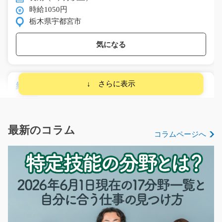
時給1050円
栃木県宇都宮市
気になる
繊維製品の仕分けと箱詰め/g01_01707
急募
【人気のピッキング】嬉しい選択制(*^。^*)製品を棚か
ら取り出して箱に入…
最新のコラム
コラムページへ
長期（3ヶ月以上）
時給1150円
岐阜県羽島郡笠松町
気になる