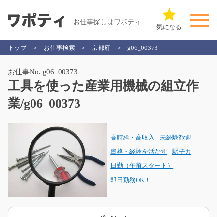
お仕事探しはワポティ
気になる
トップ
お仕事検索
京都府
g06_00373
お仕事No. g06_00373
工具を使った産業用機械の組立作
業/g06_00373
高時給・高収入
未経験歓迎
資格・経験を活かす
駅チカ
日勤（午前スタート）
即日勤務OK！