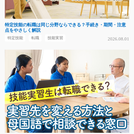
気になる
特定技能の転職は同じ分野ならできる？手続き・期間・注意
すわり作業出ました 部品の簡単加工/i01_00511
点をやさしく解説
急募
特定技能
転職
技能実習
2026.08.01
【すわり作業！ライン作業なし！】自販機のセンサー部
品を作っています(^^…
長期（3ヶ月以上）
時給1100円～
三重県鈴鹿市
気になる
機械に投入する/t01_00465
☆男性の方も活躍中☆難しい作業はありません！！鋼材
を機械に投入するだけ…