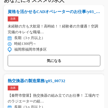
あなたにオススメの求人
資格を活かせるCADオペレーターのお仕事/y03_0
0419
急募
未経験の方も大歓迎！高時給！！経験者の方優遇！空調
完備のキレイな職場…
長期（3ヶ月以上）
時給1300円～
福岡県福岡市博多区
気になる
熱交換器の製造業務/g05_00732
急募
【秦野市曽屋】熱交換器の組み立てのお仕事！ 工場内で
のラジエーターの組…
長期（3ヶ月以上）