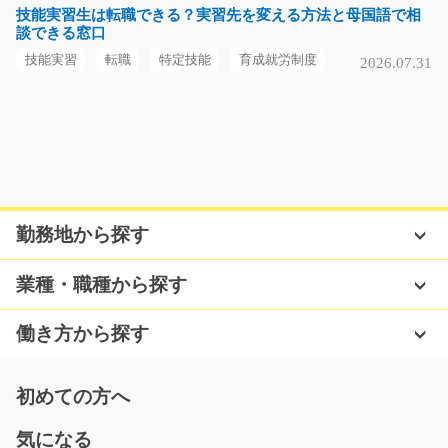
長期（3ヶ月以上）
技能実習生は転職できる？実習先を変える方法と母国語で相
談できる窓口
時給1200円～時給1500円
愛知県西尾市
技能実習
転職
特定技能
育成就労制度
2026.07.31
気になる
水栓金具の検査スタッフ/g01_02112
水栓金具や蛇口の外観検査業務です。研磨後の磨き残し
勤務地から探す
やムラ、キズなどを…
長期（3ヶ月以上）
業種・職種から探す
時給1200円
岐阜県関市
働き方から探す
気になる
初めての方へ
気になる