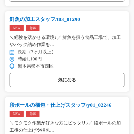
鮮魚の加工スタッフ/t03_01290
NEW
急募
＼経験を活かせる環境♪／ 鮮魚を扱う食品工場で、加工
やパック詰め作業を…
長期（3ヶ月以上）
時給1,100円
熊本県熊本市西区
気になる
段ボールの梱包・仕上げスタッフ/y01_02246
NEW
急募
＼モクモク作業が好きな方にピッタリ♪／ 段ボールの加
工後の仕上げや梱包…