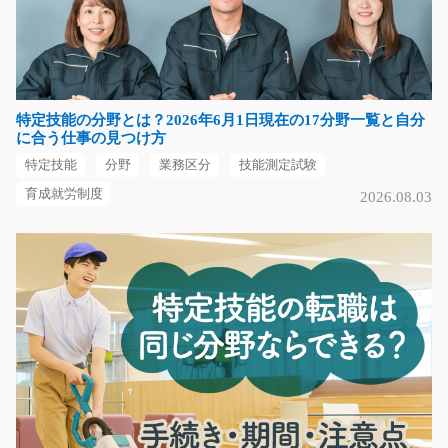
急募
土日祝休み♪倉庫内で在庫の管理や、出荷の準備をするお
仕事です!(^^)!社会…
長期（3ヶ月以上）
特定技能の分野とは？2026年6月1日現在の17分野一覧と自分
時給1300円
に合う仕事の見つけ方
岐阜県岐阜市
特定技能
分野
業務区分
技能測定試験
気になる
育成就労制度
2026.08.03
部品を機械に流す(カンタン作業で高時給)/t01_003
56
☆未経験の方大歓迎です☆指示書通りに棚から部品を取
って機械に流してくだ…
長期（3ヶ月以上）
時給1200円～
愛知県豊田市