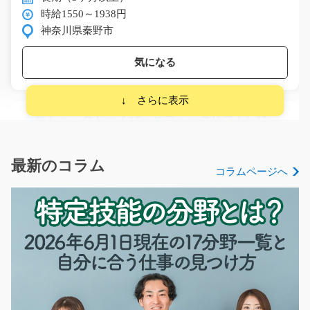
時給1550～1938円
神奈川県秦野市
気になる
大型トラックドライバーとフォークリフト/g05_00
662
時給1800円！！工場間（200ｍくらい）のトラックドラ
イバーとカウンターフ…
最新のコラム
コラムページへ
長期（3ヶ月以上）
時給1800円
神奈川県茅ヶ崎市
気になる
土日祝休み 倉庫内でのリフト作業/g01_01242