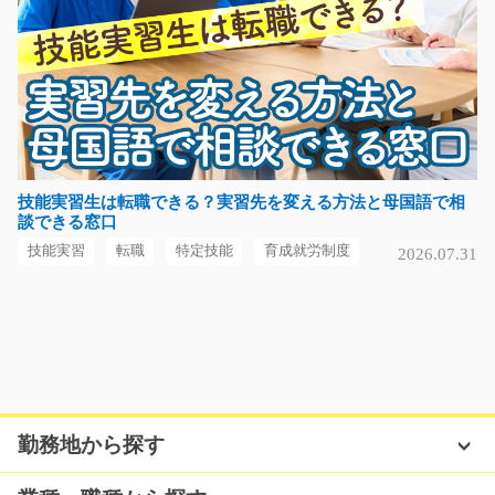
オフィスグッズの検品作業！軽作業/i02_00668
アットホームな職場で働きませんか！ハンコを押して検
品するだけ！シフト…
長期（3ヶ月以上）
時給1200円～
技能実習生は転職できる？実習先を変える方法と母国語で相
談できる窓口
大阪府東大阪市
技能実習
転職
特定技能
育成就労制度
2026.07.31
気になる
自動車部品の組立と検査のお仕事/y08_01470
急募
≪空調完備で働きやすさバツグン≫自動車部品を機械に
勤務地から探す
セットしスイッチを押…
長期（3ヶ月以上）