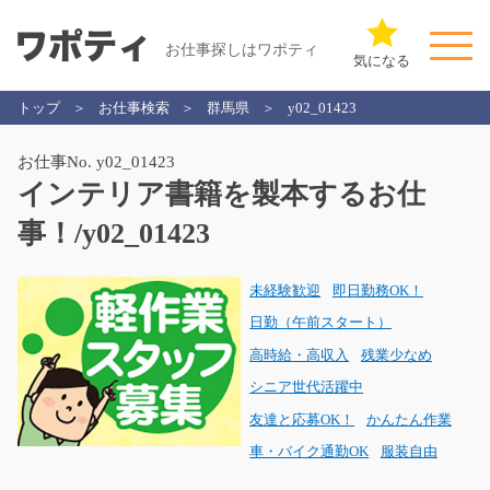
お仕事探しはワポティ
気になる
トップ
お仕事検索
群馬県
y02_01423
お仕事No. y02_01423
インテリア書籍を製本するお仕
事！/y02_01423
未経験歓迎
即日勤務OK！
日勤（午前スタート）
高時給・高収入
残業少なめ
シニア世代活躍中
友達と応募OK！
かんたん作業
車・バイク通勤OK
服装自由