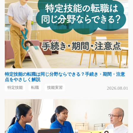
業務拡大につき緊急大募集！高時給！未経験の方ももち
ろん大歓迎！部品を…
長期（3ヶ月以上）
時給1150円～
大阪府大阪市淀川区
気になる
タイルの加工と梱包のお仕事/g05_00498
特定技能の転職は同じ分野ならできる？手続き・期間・注意
急募
点をやさしく解説
未経験の方でも大丈夫！週2日からの勤務もOK！タイル
特定技能
転職
技能実習
2026.08.01
を機械にセットしてカ…
長期（3ヶ月以上）
時給1200円
神奈川県横浜市磯子区
気になる