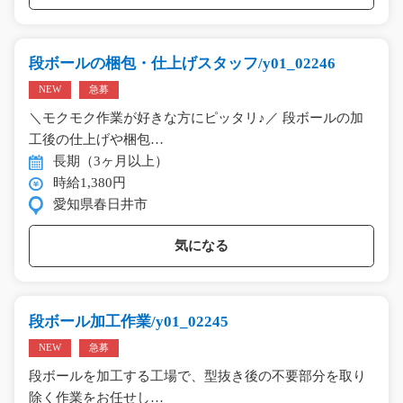
段ボールの梱包・仕上げスタッフ/y01_02246
NEW
急募
＼モクモク作業が好きな方にピッタリ♪／ 段ボールの加
工後の仕上げや梱包…
長期（3ヶ月以上）
時給1,380円
愛知県春日井市
気になる
段ボール加工作業/y01_02245
NEW
急募
段ボールを加工する工場で、型抜き後の不要部分を取り
除く作業をお任せし…