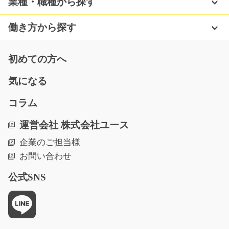
業種・職種から探す
時給1000円～
山口県山口市
働き方から探す
気になる
初めての方へ
気になる
高時給の営業事務のお仕事/g05_00375
コラム
急募
高時給！平和島から徒歩8分の職場で営業事務のお仕事を
運営会社 株式会社ユース
お願いします！じゅ…
企業のご担当様
長期（3ヶ月以上）
お問い合わせ
時給1650円
東京都大田区
公式SNS
気になる