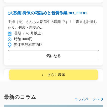
(大募集)青果の箱詰めと包装作業/t03_00181
主婦（夫）さんも大活躍中の職場です！！青果を計量し
たり、包装・箱詰め…
長期（3ヶ月以上）
時給1000円
熊本県熊本市西区
気になる
工業用電子部品の仕分け・ピッキング/y03_00063
担当者オススメ(^^)/工業用電子部品の仕分けやピッキン
グなどの出荷準備を…
長期（3ヶ月以上）
最新のコラム
コラムページへ
時給1050円