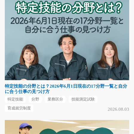
福岡県小郡市
気になる
鉄骨部材の溶接/g04_02419
急募
鉄骨住宅部材や立体駐車場フレーム、鉄製パレットの溶
接を担当します。 一…
長期（3ヶ月以上）
時給1500円
特定技能の分野とは？2026年6月1日現在の17分野一覧と自分
滋賀県湖南市
に合う仕事の見つけ方
特定技能
分野
業務区分
技能測定試験
気になる
育成就労制度
2026.08.03
(未経験の方も歓迎)部品加工の機械操作/i02_00009