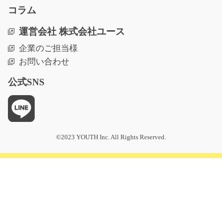
低温倉庫内で商品のピッキングや検品/y03_01253
コラム
急募
運営会社 株式会社ユース
主に低温倉庫内で台車を押しながら箱に入った食品など
企業のご担当様
を集めてくるお仕事…
お問い合わせ
長期（3ヶ月以上）
時給1100円～1375円
公式SNS
佐賀県鳥栖市
気になる
©2023 YOUTH Inc. All Rights Reserved.
ホームセンターでお菓子の品出しのお仕事/y08_00
616
急募
主にホームセンターの商品を発送できるように包装紙で
包んだり、箱に入れ…
長期（3ヶ月以上）
時給1100円～