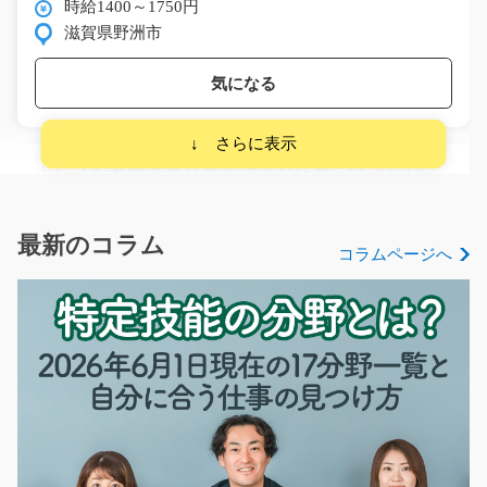
時給1400～1750円
滋賀県野洲市
気になる
キレイな倉庫で食品の箱詰めお仕事/y08_00618
大人気！倉庫内でチルド食品の箱詰めのお仕事☆カンタ
ン作業なので未経験の…
最新のコラム
コラムページへ
長期（3ヶ月以上）
時給1000円～
福岡県嘉麻市
気になる
検査・梱包スタッフ/g01_02161