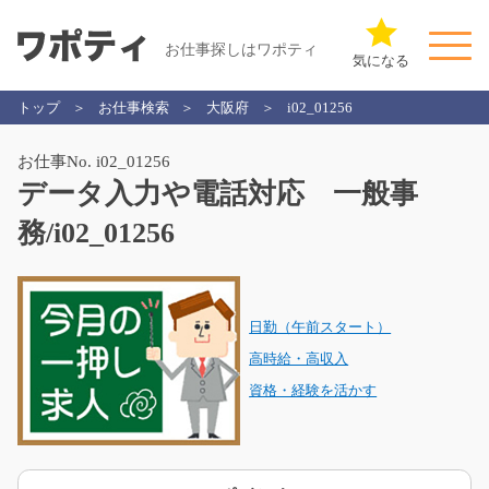
お仕事探しはワポティ
気になる
トップ
お仕事検索
大阪府
i02_01256
お仕事No. i02_01256
データ入力や電話対応 一般事
務/i02_01256
日勤（午前スタート）
高時給・高収入
資格・経験を活かす