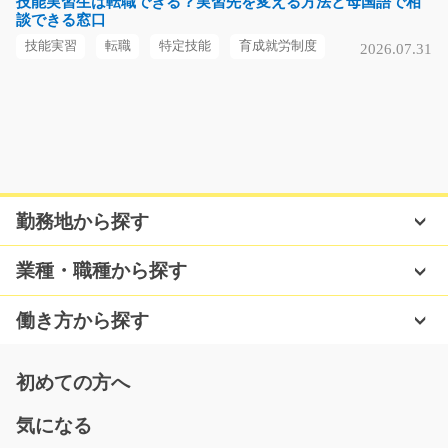
技能実習生は転職できる？実習先を変える方法と母国語で相
談できる窓口
時給1400円～1750円
福岡県宮若市
技能実習
転職
特定技能
育成就労制度
2026.07.31
気になる
駅チカ！フォークリフトの組立作業！/g06_00330
急募
勤務地から探す
空調完備♪ 工場未経験の方も大歓迎！ 土日祝休み♪高時
給！ フォークリフト…
業種・職種から探す
長期（3ヶ月以上）
時給1400円～1750円
働き方から探す
京都府長岡京市
気になる
初めての方へ
気になる