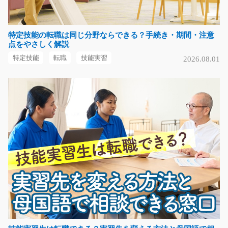
特定技能の転職は同じ分野ならできる？手続き・期間・注意
木材カット・機械オペレーター/y04_00555
点をやさしく解説
急募
特定技能
転職
技能実習
2026.08.01
フルタイムで稼ぎたい方大歓迎！ 住宅用木材のカット・
加工等の機械オペレ…
長期（3ヶ月以上）
時給1400円
栃木県真岡市
気になる
機械OPの簡単軽作業/y08_01895
土日祝休み！未経験の方大活躍！ 工場内で簡単な機械操
作作業を担っていた…
長期（3ヶ月以上）