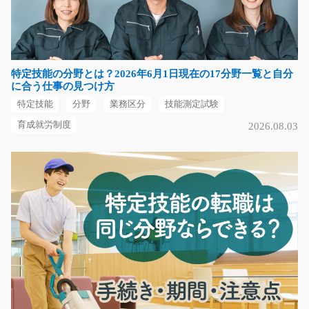
急募
精密機器に使われるセラミック製の円盤を加工する工場
内作業のお仕事です…
長期（3ヶ月以上）
特定技能の分野とは？2026年6月1日現在の17分野一覧と自分
時給1,300円
に合う仕事の見つけ方
岐阜県岐阜市
特定技能
分野
業務区分
技能測定試験
気になる
育成就労制度
2026.08.03
スプレーを使っての塗装や仕上げ作業/y02_00861
【群馬でもここだけレア求人】自動車の内装部品などに
特殊な塗装加工を行…
長期（3ヶ月以上）
時給1050円
群馬県伊勢崎市
気になる