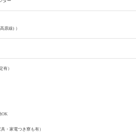
ンター
高原線) ）
定有）
）
OK
家具・家電つき寮も有）