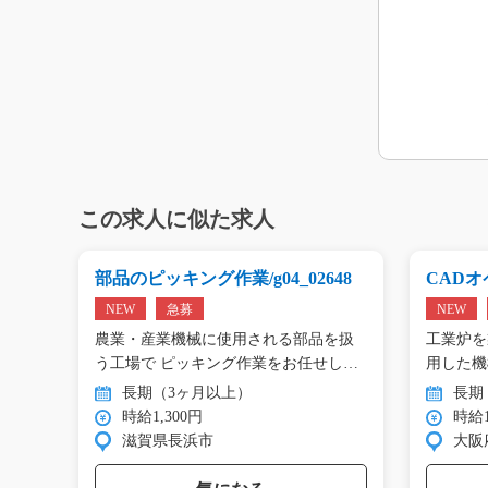
この求人に似た求人
g0
部品のピッキング作業/g04_02648
CADオペ
NEW
急募
NEW
エアコ
農業・産業機械に使用される部品を扱
工業炉を
工…
う工場で ピッキング作業をお任せし
用した機
ま…
…
長期（3ヶ月以上）
長期
時給1,300円
時給1
滋賀県長浜市
大阪