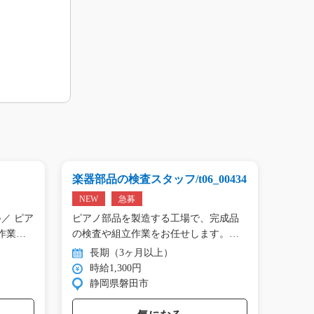
楽器部品の検査スタッフ/t06_00434
プリン
01809
NEW
急募
NEW
／ ピア
ピアノ部品を製造する工場で、完成品
＼手の
作業…
の検査や組立作業をお任せします。
タン作
目…
長期（3ヶ月以上）
長
時給1,300円
時
静岡県磐田市
群