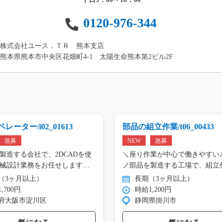
0120-976-344
株式会社ユース．ＴＲ 熊本支店
熊本県熊本市中央区花畑町4-1 太陽生命熊本第2ビル2F
レーター/i02_01613
部品の組立作業/t06_00433
急募
NEW
急募
製造する会社で、2DCADを使
＼座り作業が中心で働きやすい♪
械設計業務をお任せします。
ノ部品を製造する工場で、組立
（3ヶ月以上）
長期（3ヶ月以上）
,700円
時給1,200円
府大阪市淀川区
静岡県掛川市