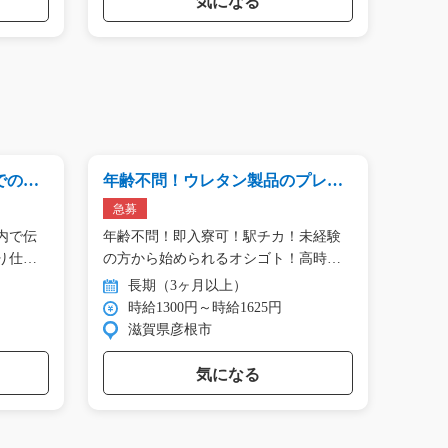
気になる
での作
年齢不問！ウレタン製品のプレ
組立
ス・バリ取り/g04_01134
スタッフ
急募
急募
内で伝
年齢不問！即入寮可！駅チカ！未経験
【京
り仕
の方から始められるオシゴト！高時
給…
長期（3ヶ月以上）
長
時給1300円～時給1625円
時
滋賀県彦根市
京
気になる