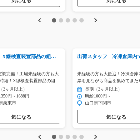
気になる
気になる
Previous
Next
1
2
3
4
5
！X線検査装置部品の組み
出荷スタッフ 冷凍倉庫内
_01792
業/y08_01023
空調完備！工場未経験の方も大
未経験の方も大歓迎！冷凍倉庫
時給！X線検査装置部品の組…
票を見ながら商品を集めてきた
分…
（3ヶ月以上）
長期（3ヶ月以上）
350円～1688円
時給1000円～
県栗東市
山口県下関市
気になる
気になる
Previous
Next
1
2
3
4
5