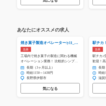
気になる
あなたにオススメの求人
付け
焼き菓子製造オペレーター/y11_01
駅チカ
032
立て/g04
急募
急募
ススメ
工場内で焼き菓子の製造に関わる機械
駅チカ♪
常に…
オペレーション業務！ 比較的シンプ
歓迎！高
ル…
長期（3ヶ月以上）
長期
時給1150～1438円
時給1
長野県伊那市
滋賀
気になる