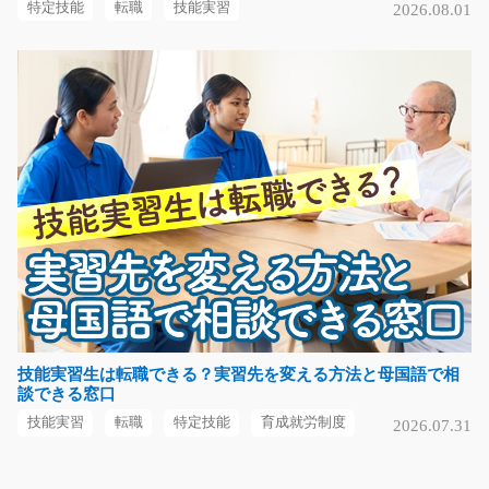
大人気の倉庫内軽作業☆スーパーなどに並ぶお菓子のピ
特定技能
転職
技能実習
2026.08.01
ッキングや箱詰め！買…
長期（3ヶ月以上）
時給1000円～
福岡県古賀市
気になる
(しっかり稼げる)液晶材料の液体の製造/y03_0116
8
急募
《佐賀市の高時給案件》高時給なのでしっかり稼げます
◎工場内で半導体関連…
長期（3ヶ月以上）
技能実習生は転職できる？実習先を変える方法と母国語で相
談できる窓口
時給1300円～時給1625円
佐賀県佐賀市
技能実習
転職
特定技能
育成就労制度
2026.07.31
気になる