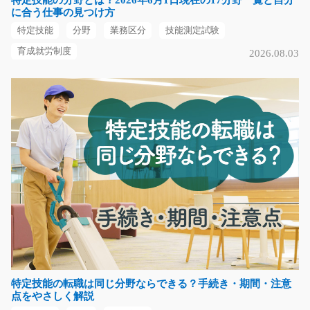
京都府京都市伏見区
に合う仕事の見つけ方
特定技能
分野
業務区分
技能測定試験
気になる
育成就労制度
2026.08.03
検査スタッフ 綺麗な工場で卵の検査/y08_01380
急募
≪大募集≫卵の検査や包装作業をお任せします☆流れて
くる卵にヒビ等が入って…
長期（3ヶ月以上）
時給1000円～
山口県山口市
気になる
特定技能の転職は同じ分野ならできる？手続き・期間・注意
スナック菓子のピッキングや箱詰め/y08_00196
点をやさしく解説