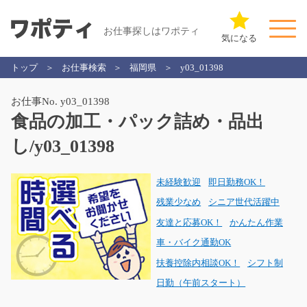
お仕事探しはワポティ
気になる
トップ
お仕事検索
福岡県
y03_01398
お仕事No. y03_01398
食品の加工・パック詰め・品出
し/y03_01398
未経験歓迎
即日勤務OK！
残業少なめ
シニア世代活躍中
友達と応募OK！
かんたん作業
車・バイク通勤OK
扶養控除内相談OK！
シフト制
日勤（午前スタート）