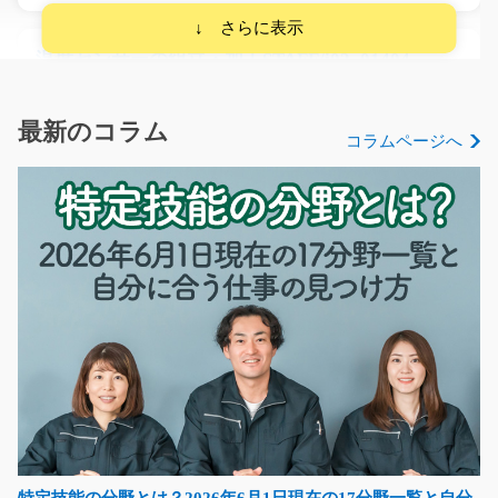
温度センサーの組立・加工STAFF/i02_01404
～工業用の温度センサーなど、小型製品の加工・組立を
行うお仕事～ 扱う…
最新のコラム
コラムページへ
長期（3ヶ月以上）
時給1300円
大阪府高槻市
気になる
野菜の袋詰め作業/g06_00603
スーパーに並ぶ野菜を袋詰めする軽作業のスタッフ募集
です！ 作業内容がシ…
長期（3ヶ月以上）
時給1200円
特定技能の分野とは？2026年6月1日現在の17分野一覧と自分