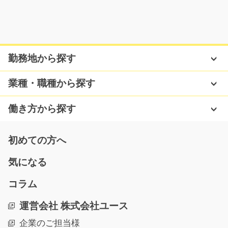
レジャー施設での食堂内で調理補助や清掃/g04_02
307
急募
勤務地から探す
週3日からOK！未経験の方も大歓迎！レジャー施設での
食堂内で調理補助や清…
業種・職種から探す
長期（3ヶ月以上）
時給1180～1475円
働き方から探す
滋賀県大津市
気になる
初めての方へ
気になる
オレンジジュースの製造スタッフ/t03_00485
コラム
熊本ならだれでもわかるあのパックジュースを作るお仕
運営会社 株式会社ユース
事！！どなたでも大…
企業のご担当様
長期（3ヶ月以上）