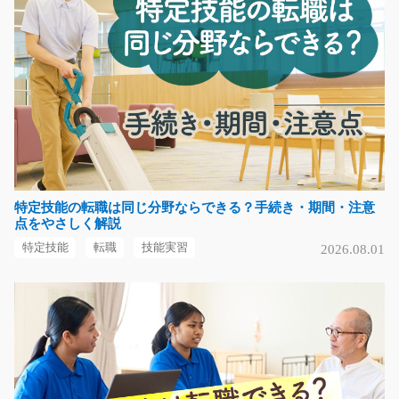
廃棄ペットボトルの選別及び障害者活動支援/y01_
01282
急募
＼未経験の方も大歓迎／障害者活動支援のお仕事で
す！！ベルトコンベアか…
長期（3ヶ月以上）
時給1120円～
愛知県名古屋市南区
気になる
特定技能の転職は同じ分野ならできる？手続き・期間・注意
点をやさしく解説
特定技能
転職
技能実習
2026.08.01
日用品をハンディを使って仕分けと箱詰め/i01_00
408
急募
【桑名市/東員町からのアクセス◎】【桑名駅から送迎あ
り！】ECサイトにて…
長期（3ヶ月以上）
時給1200円～
三重県桑名市