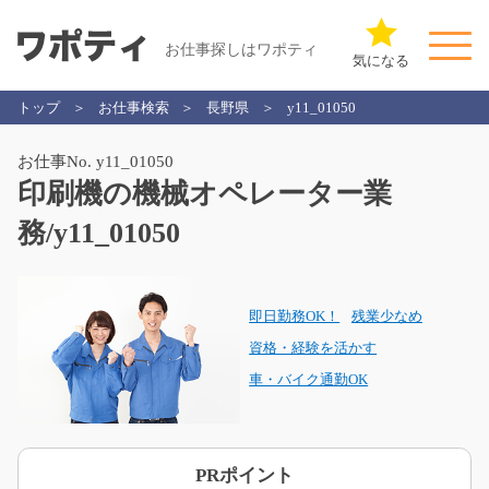
お仕事探しはワポティ
気になる
トップ
お仕事検索
長野県
y11_01050
お仕事No. y11_01050
印刷機の機械オペレーター業
務/y11_01050
即日勤務OK！
残業少なめ
資格・経験を活かす
車・バイク通勤OK
PRポイント