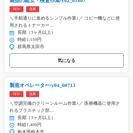
製品の組立・検査作業/y02_01807
NEW
急募
＼手順通りに進めるシンプル作業♪／ コピー機などに使
用されるトナーカー…
長期（3ヶ月以上）
時給1,150円
群馬県太田市
気になる
製造オペレーター/y04_00713
NEW
急募
＼空調完備のクリーンルーム作業♪／ 医療機器に使用さ
れるプラスチック部…
長期（3ヶ月以上）
時給1,400円
栃木県栃木市