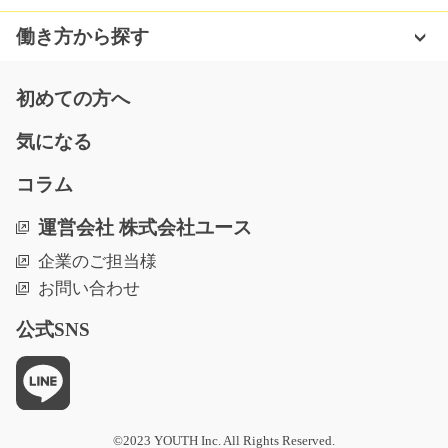
【大人気なお仕事・手のひらサイズ】手先を使い、主に
椅子に座って行う作…
働き方から探す
長期（3ヶ月以上）
時給1050円
初めての方へ
福岡県筑後市
気になる
気になる
コラム
運営会社 株式会社ユース
大きな工場内のダンボール箱の製造のお仕事/y08_
00646
企業のご担当様
ダンボール箱を作っていくだけのお仕事☆作業もカンタ
お問い合わせ
ンなので工場内でのお…
長期（3ヶ月以上）
公式SNS
時給1000円
山口県宇部市
気になる
©2023 YOUTH Inc. All Rights Reserved.