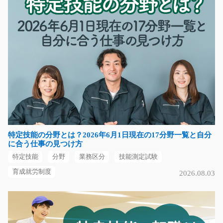
時給1600～2000円
愛知県稲沢市
気になる
リーチフォークで日用品の出荷や格納/g02_00096
急募
ティッシュやトイレットペーパーなどを扱う物流倉庫で
リーチフォークリフ…
特定技能の分野とは？2026年6月1日現在の17分野一覧と自分
長期（3ヶ月以上）
に合う仕事の見つけ方
時給1350～1688円
特定技能
分野
業務区分
技能測定試験
埼玉県上尾市
育成就労制度
2026.08.03
気になる