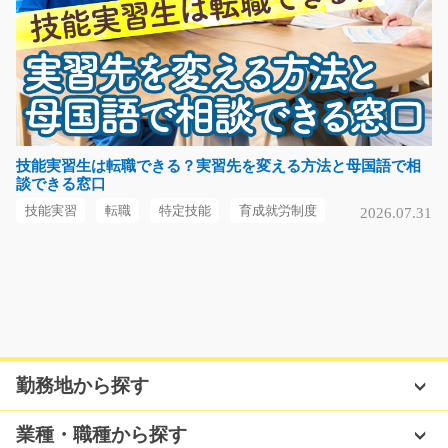
気になる
工場内での生産管理事務/g06_00442
急募
技能実習生は転職できる？実習先を変える方法と母国語で相
談できる窓口
朝はゆっくりのスタート♪ 工場内での生産管理事務のお
仕事です！ パソコン…
技能実習
転職
特定技能
育成就労制度
2026.07.31
長期（3ヶ月以上）
時給1100円～1375円
京都府向日市
気になる
勤務地から探す
電子基板の製造(ラクラク作業)/y03_00057
業種・職種から探す