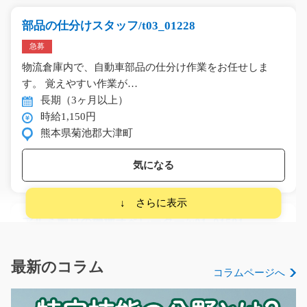
部品の仕分けスタッフ/t03_01228
急募
物流倉庫内で、自動車部品の仕分け作業をお任せしま
す。 覚えやすい作業が…
長期（3ヶ月以上）
時給1,150円
熊本県菊池郡大津町
気になる
アルミ製品の機械オペレーター/y01_01581
急募
＼交替制でガッツリ稼げる☆未経験の方歓迎／ 工場内で
最新のコラム
コラムページへ
機械を操作しアルミ…
長期（3ヶ月以上）