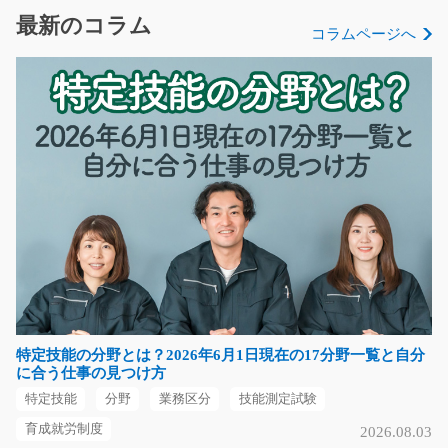
長期安定、日勤のお仕事！アルミ製品の機械オペレータ
最新のコラム
コラムページへ
ーのお仕事です！！…
長期（3ヶ月以上）
時給1200円～
栃木県真岡市
気になる
板にテープを貼りつけるだけのかんたん作業/y02_
00919
急募
【長期のお仕事】７名募集！板と板を貼り合わせるだけ
のかんたん作業です…
特定技能の分野とは？2026年6月1日現在の17分野一覧と自分
長期（3ヶ月以上）
に合う仕事の見つけ方
時給1150円
特定技能
分野
業務区分
技能測定試験
群馬県前橋市
育成就労制度
2026.08.03