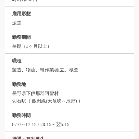
雇用形態
派遣
勤務期間
長期（3ヶ月以上）
職種
製造、物流、軽作業/組立、検査
勤務地
長野県下伊那郡阿智村
切石駅（ 飯田線(天竜峡～辰野) ）
勤務時間
8:10～17:15 / 20:15～翌5:15
待遇・福利厚生