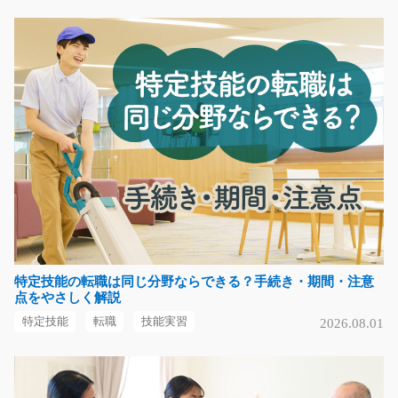
気になる
フェルトのカットや検品/y03_00888
急募
☆担当者オススメ☆弊社スタッフさん大活躍中！！冷暖
房完備で働きやすさ抜…
長期（3ヶ月以上）
時給1300円～時給1625円
福岡県糟屋郡須惠町
気になる
特定技能の転職は同じ分野ならできる？手続き・期間・注意
点をやさしく解説
特定技能
転職
技能実習
2026.08.01
倉庫内ピッキング作業/y03_01619
急募
長期で安定して働ける倉庫内での軽作業スタッフ募集で