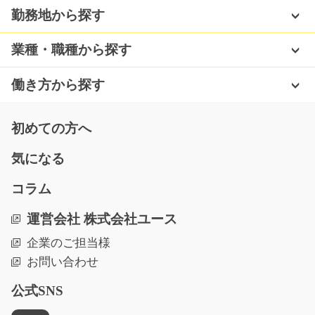
勤務地から探す
軽作業 通信ケーブルを作るの仕事/t03_00738
業種・職種から探す
【急募】LANケーブルなどを製造している工場でのお仕
事！！ 材料をセット…
働き方から探す
長期（3ヶ月以上）
時給1100円
初めての方へ
熊本県上益城郡甲佐町
気になる
気になる
コラム
運営会社 株式会社ユース
軽作業 部品をフックにかける/y03_00656
急募
企業のご担当様
お問い合わせ
塗装前の金属部品をフックにかけていくお仕事です！！
作業もカンタンなの…
公式SNS
長期（3ヶ月以上）
時給1050円～