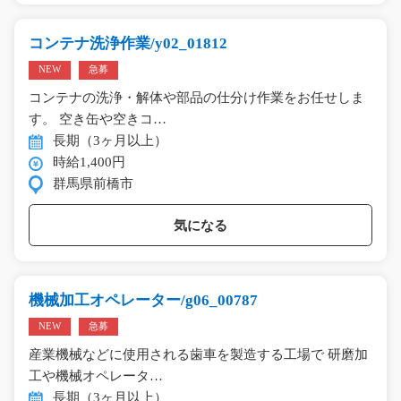
コンテナ洗浄作業/y02_01812
NEW
急募
コンテナの洗浄・解体や部品の仕分け作業をお任せしま
す。 空き缶や空きコ…
長期（3ヶ月以上）
時給1,400円
群馬県前橋市
気になる
機械加工オペレーター/g06_00787
NEW
急募
産業機械などに使用される歯車を製造する工場で 研磨加
工や機械オペレータ…
長期（3ヶ月以上）