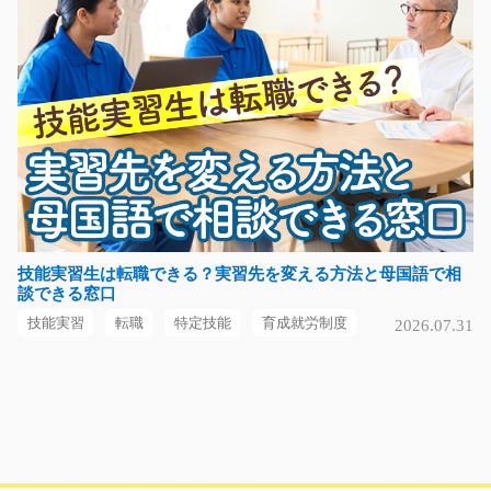
す☆ 夜勤帯でガッツ…
長期（3ヶ月以上）
時給1400～1750円
福岡県福岡市東区
気になる
クルマ部品の加工(カンタンな機械操作)/g01_0021
0
急募
技能実習生は転職できる？実習先を変える方法と母国語で相
談できる窓口
ピカピカ新工場での勤務！！クルマ部品の加工です☆機
械にセットしてボタン…
技能実習
転職
特定技能
育成就労制度
2026.07.31
長期（3ヶ月以上）
時給1250円～時給1563円
岐阜県安八郡輪之内町
気になる