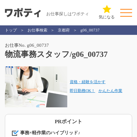
お仕事探しはワポティ
気になる
トップ
お仕事検索
京都府
g06_00737
お仕事No. g06_00737
物流事務スタッフ/g06_00737
資格・経験を活かす
即日勤務OK！
かんたん作業
PRポイント
事務×軽作業のハイブリッド♪