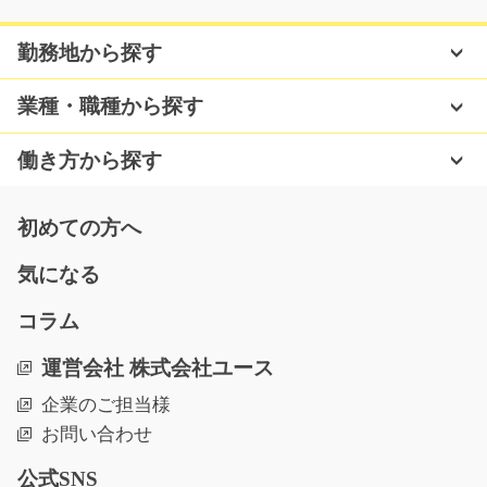
6
急募
◆ガッツリ稼げる交代勤務◇太陽光パネルの製造ライン
勤務地から探す
での業務(組立・検査・…
長期（3ヶ月以上）
業種・職種から探す
時給1,400円～1,750円
山口県山陽小野田市
働き方から探す
気になる
初めての方へ
気になる
ゴム製品の製造補助や簡単な検査のお仕事/y03_00
633
コラム
急募
腰を据えて安定して働きたい方や未経験の方にピッタリ
運営会社 株式会社ユース
のお仕事☆工場内でゴ…
企業のご担当様
長期（3ヶ月以上）
お問い合わせ
時給1100円
福岡県久留米市
公式SNS