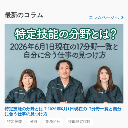
す。アットホームな職…
長期（3ヶ月以上）
最新のコラム
コラムページへ
時給1200円
神奈川県海老名市
気になる
柔らかいアルミ部品のカンタン成形作業/i01_0039
7
急募
【腰を据えて働きたい方におすすめ(^^)/】時給1500～
1875円！！自動車やバ…
長期（3ヶ月以上）
時給1500～1875円
特定技能の分野とは？2026年6月1日現在の17分野一覧と自分
三重県いなべ市
に合う仕事の見つけ方
特定技能
分野
業務区分
技能測定試験
気になる