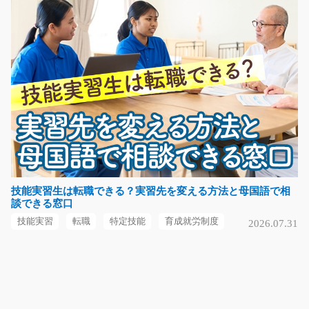
時給1200円
神奈川県川崎市中原区
気になる
アルミ製品の金型取り外し作業/y04_00368
≪高時給1200円≫稼ぎたい方・長期で安定して働きたい
方にオススメの職場！…
長期（3ヶ月以上）
時給1200円～
技能実習生は転職できる？実習先を変える方法と母国語で相
談できる窓口
栃木県下野市
技能実習
転職
特定技能
育成就労制度
2026.07.31
気になる
太陽光パネルの製造ラインオペレーター/y08_0169