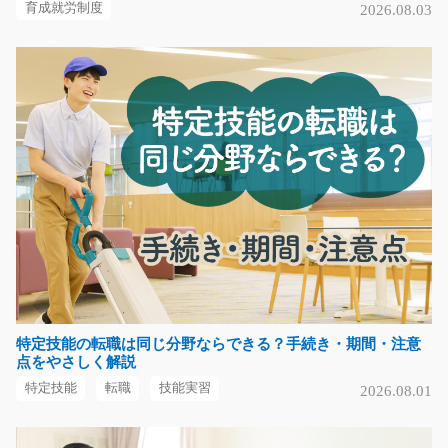
育成就労制度
2026.08.03
工業団地内で精密計測器の組立/g05_00390
急募
高時給◎未経験の方も大歓迎！地元の方大活躍中！精密
機器の組立てと検査の…
長期（3ヶ月以上）
時給1400円
神奈川県伊勢原市
気になる
特定技能の転職は同じ分野ならできる？手続き・期間・注意
シール貼りとカタログの仕分け/g05_00080
点をやさしく解説
スタッフさん大募集☆シール貼りやカタログの仕分けを
特定技能
転職
技能実習
2026.08.01
お願いします！難しい…
長期（3ヶ月以上）