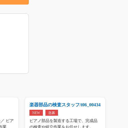
楽器部品の検査スタッフ/t06_00434
プリン
01809
NEW
急募
NEW
／ ピア
ピアノ部品を製造する工場で、完成品
＼手の
作業…
の検査や組立作業をお任せします。
タン作