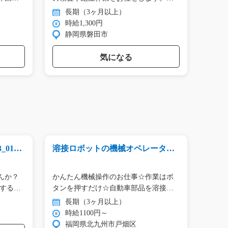
目…
長期（3ヶ月以上）
長
時給1,300円
時
静岡県磐田市
群
気になる
0173
溶接ロボットの機械オペレーター
倉庫
の仕事/y08_00350
_0102
急募
んか？
かんたん機械操作のお仕事☆作業はボ
常温
関する…
タンを押すだけ☆自動車部品を溶接ロ
ボ…
長期（3ヶ月以上）
長
時給1100円～
時
福岡県北九州市戸畑区
熊