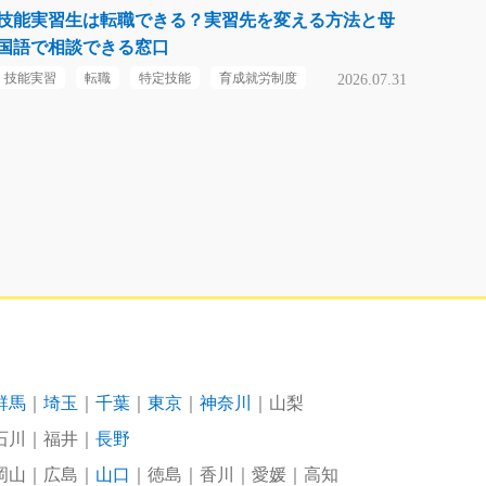
技能実習生は転職できる？実習先を変える方法と母
国語で相談できる窓口
技能実習
転職
特定技能
育成就労制度
2026.07.31
群馬
埼玉
千葉
東京
神奈川
山梨
石川
福井
長野
岡山
広島
山口
徳島
香川
愛媛
高知