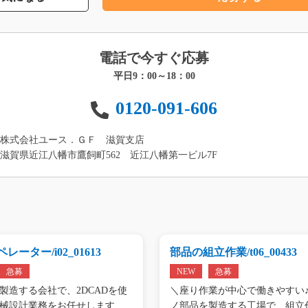
電話で今すぐ応募
平日9：00～18：00
0120-091-606
株式会社ユース．ＧＦ 滋賀支店
滋賀県近江八幡市鷹飼町562 近江八幡第一ビル7F
レーター/i02_01613
部品の組立作業/t06_00433
急募
NEW
急募
製造する会社で、2DCADを使
＼座り作業が中心で働きやすい♪
械設計業務をお任せします。
ノ部品を製造する工場で、組立