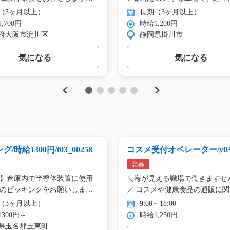
（3ヶ月以上）
長期（3ヶ月以上）
,700円
時給1,200円
府大阪市淀川区
静岡県掛川市
気になる
気になる
Previous
Next
1
2
3
4
5
/時給1300円/t03_00258
コスメ受付オペレーター/y03_
6
急募
】倉庫内で半導体装置に使用
＼海が見える職場で働きますせ
のピッキングをお願いしま
／ コスメや健康食品の通販に
（3ヶ月以上）
9:00～18:00
300円～
時給1,250円
県玉名郡玉東町