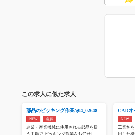
この求人に似た求人
g0
部品のピッキング作業/g04_02648
CADオペ
NEW
急募
NEW
エアコ
農業・産業機械に使用される部品を扱
工業炉を
工…
う工場で ピッキング作業をお任せし
用した機