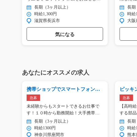
ま…
…
長期（3ヶ月以上）
長期
時給1,300円
時給1
滋賀県長浜市
大阪
気になる
あなたにオススメの求人
型を
携帯ショップでスマートフォンの
ピッキング
販売/g05_00026
急募
急募
が初
未経験からもスタートできるお仕事で
【高時給
て
す！１０時から勤務開始！大手携帯
する部品
シ…
す…
長期（3ヶ月以上）
長期
時給1300円
時給1
神奈川県座間市
熊本